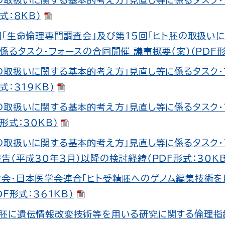
の取扱いに関する基本的考え方｣見直し等に係るタスク・
式：8KB）
回「生命倫理専門調査会」及び第15回「ヒト胚の取扱い
係るタスク・フォースの合同開催 議事概要（案）（PDF形
の取扱いに関する基本的考え方｣見直し等に係るタスク・
式：319KB）
の取扱いに関する基本的考え方」見直し等に係るタスク
F形式：30KB）
の取扱いに関する基本的考え方」見直し等に係るタスク・
告（平成30年３月）以降の検討経緯（PDF形式：30KB
会・日本医学会連合「ヒト受精胚へのゲノム編集技術を
DF形式：361KB）
胚に遺伝情報改変技術等を用いる研究に関する倫理指針