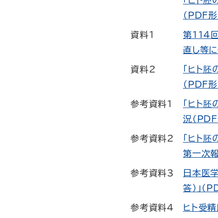
｢ヒト胚
（PDF形
資料1
第114
直し等に
資料2
｢ヒト胚
（PDF形
参考資料1
「ヒト胚
況（PD
参考資料2
「ヒト胚
第一次報
参考資料3
日本医学
答）」（P
参考資料4
ヒト受精