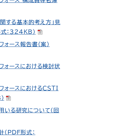
フォース 構成員等名簿
に関する基本的考え方」見
式：324KB）
フォース報告書（案）
・フォースにおける検討状
フォースにおけるＣＳＴＩ
）
用いる研究について（回
（PDF形式：