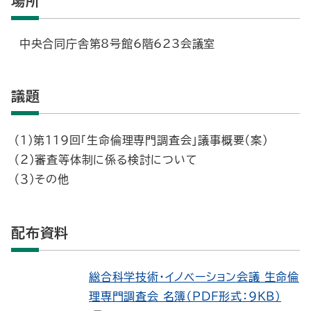
場所
中央合同庁舎第8号館6階623会議室
議題
（１）第119回「生命倫理専門調査会」議事概要（案）
（２）審査等体制に係る検討について
（３）その他
配布資料
総合科学技術・イノベーション会議 生命倫
理専門調査会 名簿（PDF形式：9KB）