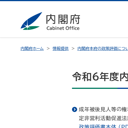
内閣府ホーム
情報提供
内閣府本府の政策評価につ
令和６年度
成年被後見人等の権
定非営利活動促進法部
政策評価書本体 (PD