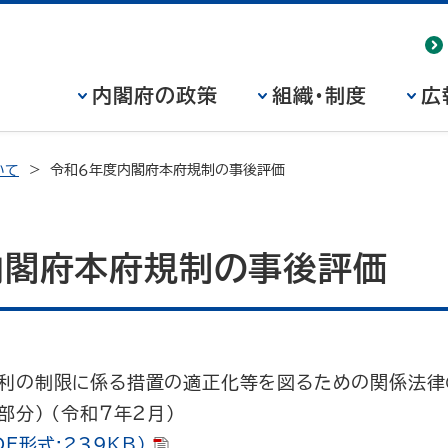
内閣府の政策
組織・制度
広
いて
令和６年度内閣府本府規制の事後評価
内閣府本府規制の事後評価
利の制限に係る措置の適正化等を図るための関係法律
分） (令和７年２月)
F形式:239KB)