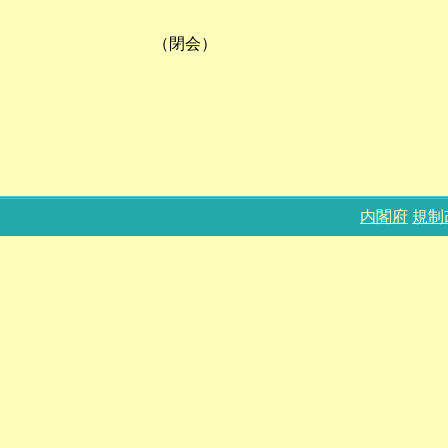
（閉会）
内閣府
規制