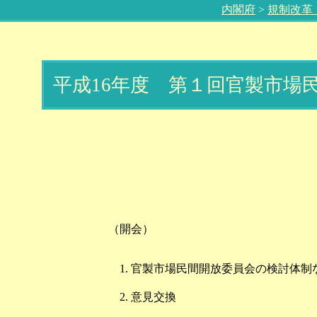
内閣府
>
規制改革
平成16年度 第１回官製市場
（開会）
官製市場民間開放委員会の検討体制
意見交換