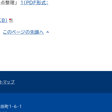
論点整理」
１（PDF形式：
B）
このページの先頭へ
トマップ
田町1-6-1