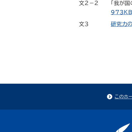
文２－２
「我が
973KB
文３
研究力の
このホ