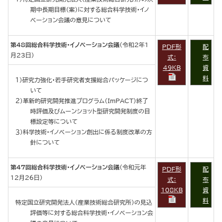
期中長期目標（案）に対する総合科学技術・イノ
ベーション会議の意見について
第48回総合科学技術・イノベーション会議
（令和2年1
PDF形
配
月23日）
式：
布
49KB
資
料
１）研究力強化・若手研究者支援総合パッケージにつ
いて
２）革新的研究開発推進プログラム（ImPACT）終了
時評価及びムーンショット型研究開発制度の目
標設定等について
３）科学技術・イノベーション創出に係る制度改革の方
針について
第47回総合科学技術・イノベーション会議
（令和元年
PDF形
配
12月26日）
式：
布
108KB
資
料
特定国立研究開発法人（産業技術総合研究所）の見込
評価等に対する総合科学技術・イノベーション会