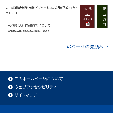
第43回総合科学技術・イノベーション会議
（平成31年4
PDF形
配
月18日）
式：
布
41KB
資
料
ＡＩ戦略（人材育成関連）について
次期科学技術基本計画について
このページの先頭へ
このホームページについて
ウェブアクセシビリティ
サイトマップ