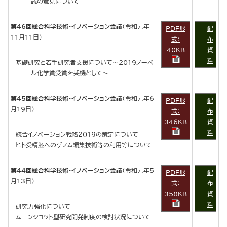
議の意見について
第46回総合科学技術・イノベーション会議
（令和元年
PDF形
配
11月11日）
式：
布
40KB
資
料
基礎研究と若手研究者支援について～2019ノーベ
ル化学賞受賞を契機として～
第45回総合科学技術・イノベーション会議
（令和元年6
PDF形
配
月19日）
式：
布
346KB
資
料
統合イノベーション戦略２０１９の策定について
ヒト受精胚へのゲノム編集技術等の利用等について
第44回総合科学技術・イノベーション会議
（令和元年5
PDF形
配
月13日）
式：
布
358KB
資
料
研究力強化について
ムーンショット型研究開発制度の検討状況について