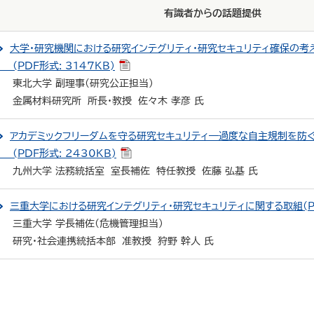
有識者からの話題提供
大学・研究機関における研究インテグリティ・研究セキュリティ確保の考
(PDF形式: 3147KB)
東北大学 副理事(研究公正担当)
金属材料研究所 所長・教授 佐々木 孝彦 氏
アカデミックフリーダムを守る研究セキュリティ―過度な自主規制を防
(PDF形式: 2430KB)
九州大学 法務統括室 室長補佐 特任教授 佐藤 弘基 氏
三重大学における研究インテグリティ・研究セキュリティに関する取組(PDF
三重大学 学長補佐(危機管理担当)
研究･社会連携統括本部 准教授 狩野 幹人 氏