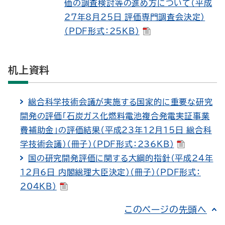
価の調査検討等の進め方について（平成
27年8月25日 評価専門調査会決定）
（PDF形式：25KB）
机上資料
総合科学技術会議が実施する国家的に重要な研究
開発の評価「石炭ガス化燃料電池複合発電実証事業
費補助金」の評価結果（平成23年12月15日 総合科
学技術会議）（冊子）（PDF形式：236KB）
国の研究開発評価に関する大綱的指針（平成24年
12月6日 内閣総理大臣決定）（冊子）（PDF形式：
204KB）
このページの先頭へ