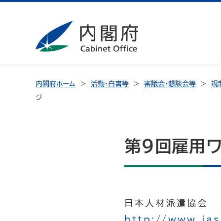
内閣府ホーム
活動・白書等
審議会・懇談会等
規
ジ
第９回雇用ワ
日本人材派遣協会 
http://www.jas