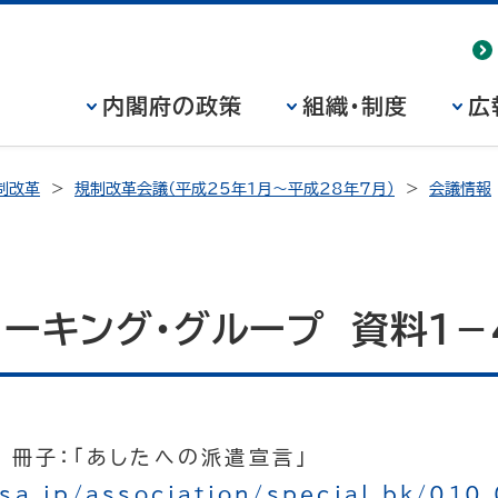
内閣府の政策
組織・制度
広
制改革
規制改革会議（平成25年1月～平成28年7月）
会議情報
ーキング・グループ 資料１－
冊子：「あしたへの派遣宣言」
sa.jp/association/special_bk/010