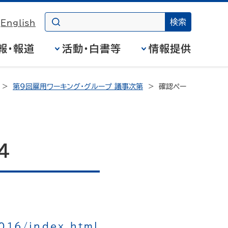
English
報・報道
活動・白書等
情報提供
第９回雇用ワーキング・グループ 議事次第
確認ペー
４
_016/index.html