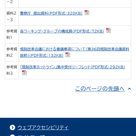
－２
資料２
警察庁 提出資料（PDF形式：328KB）
－３
参考資
各ワーキング・グループの構成員（PDF形式：72KB）
料１
参考資
規制改革会議における審議事項について（第36回規制改革会議資料
料２
抜粋）（PDF形式：132KB）
参考資
「規制改革ホットライン」集中受付リーフレット（PDF形式：292KB）
料３
このページの先頭へ
ウェブアクセシビリティ