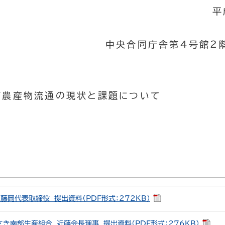
平
中央合同庁舎第４号館２
農産物流通の現状と課題について
藤岡代表取締役 提出資料（PDF形式：272KB）
き南部生産組合 近藤会長理事 提出資料（PDF形式：276KB）