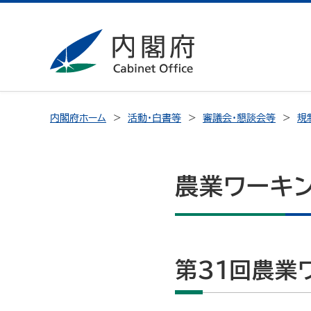
内閣府ホーム
活動・白書等
審議会・懇談会等
規
農業ワーキン
第31回農業