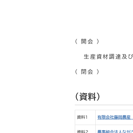
（ 開会 ）
生産資材調達及び
（ 閉会 ）
（資料）
資料１
有限会社藤岡農産 
資料２
農事組合法人ながさ