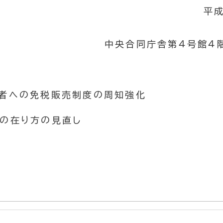
平成
中央合同庁舎第４号館４
用者への免税販売制度の周知強化
ドの在り方の見直し