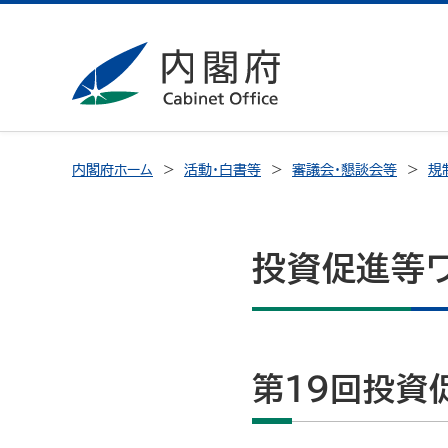
内閣府ホーム
活動・白書等
審議会・懇談会等
規
投資促進等
第19回投資