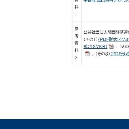
資
事務局 提出資料（PDF形式
料
１
参
公益社団法人関西経済連
考
（その１）
（PDF形式：473
資
式：987KB）
、 （その
料
、 （その８）
（PDF形式
２