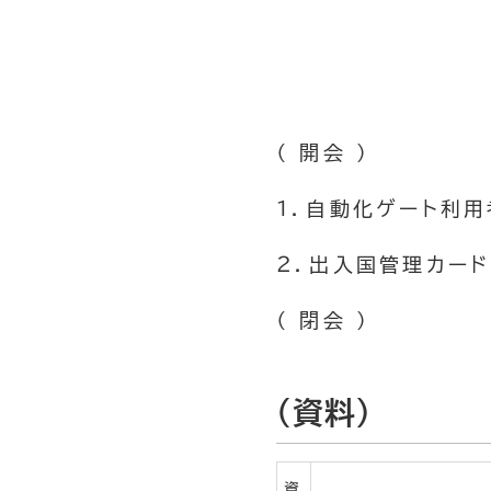
（ 開会 ）
１．自動化ゲート利
２．出入国管理カー
（ 閉会 ）
（資料）
資