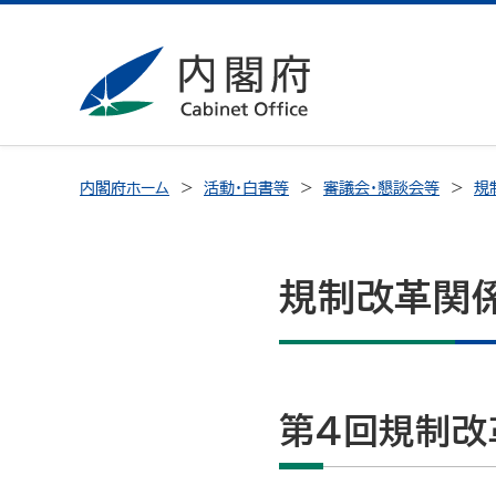
内閣府ホーム
活動・白書等
審議会・懇談会等
規
規制改革関
第４回規制改