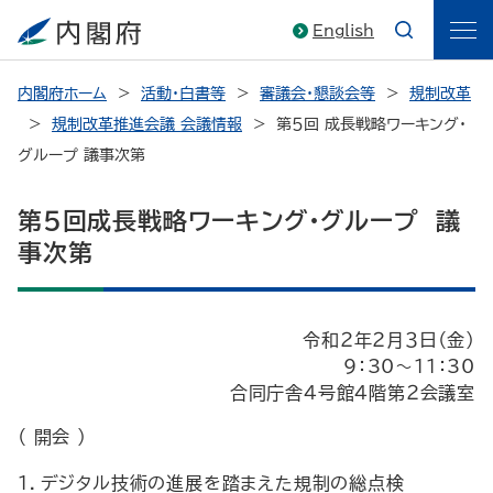
English
内閣府ホーム
活動・白書等
審議会・懇談会等
規制改革
規制改革推進会議 会議情報
第５回 成長戦略ワーキング・
グループ 議事次第
第５回成長戦略ワーキング・グループ 議
事次第
令和２年２月３日（金）
9：30～11：30
合同庁舎４号館４階第２会議室
（ 開会 ）
１．デジタル技術の進展を踏まえた規制の総点検