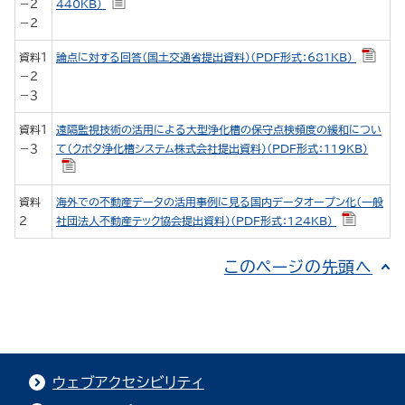
－２
440KB）
－２
資料１
論点に対する回答（国土交通省提出資料）（PDF形式：681KB）
－２
－３
資料１
遠隔監視技術の活用による大型浄化槽の保守点検頻度の緩和につい
－３
て（クボタ浄化槽システム株式会社提出資料）（PDF形式：119KB）
資料
海外での不動産データの活用事例に見る国内データオープン化（一般
２
社団法人不動産テック協会提出資料）（PDF形式：124KB）
このページの先頭へ
ウェブアクセシビリティ