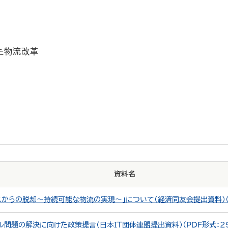
た物流改革
資料名
スからの脱却～持続可能な物流の実現～」について（経済同友会提出資料）（P
ル問題の解決に向けた政策提言（日本ＩＴ団体連盟提出資料）（PDF形式：2