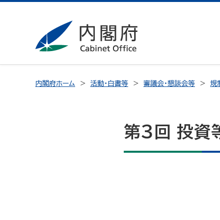
内閣府ホーム
活動・白書等
審議会・懇談会等
規
第３回 投資