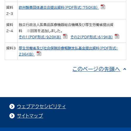
資料
欧州製薬団体連合会提出資料（PDF形式：750KB）
2-3
資料
独立行政法人医薬品医療機器総合機構及び厚生労働省提出資
2-4
料 ※回答を追加しました。
その1（PDF形式：920KB）
その2（PDF形式：619KB）
資料3
厚生労働省及び社会保険診療報酬支払基金提出資料（PDF形式：
236KB）
このページの先頭へ
ウェブアクセシビリティ
サイトマップ