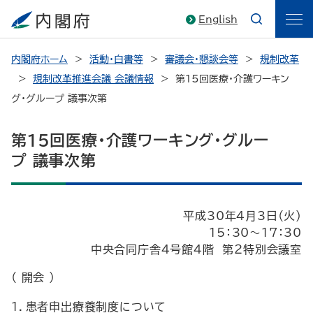
English
内閣府ホーム
活動・白書等
審議会・懇談会等
規制改革
規制改革推進会議 会議情報
第15回医療・介護ワーキン
グ・グループ 議事次第
第15回医療・介護ワーキング・グルー
プ 議事次第
平成30年4月3日（火）
15：30～17：30
中央合同庁舎４号館４階 第２特別会議室
（ 開会 ）
１．患者申出療養制度について