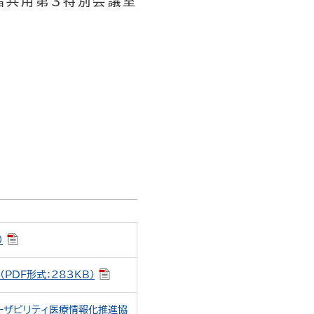
階共用第３特別会議室
）
DF形式：283KB）
ーザビリティ医療情報化推進協