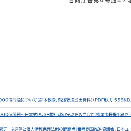
合同庁舎第４号館４２
00個問題について（鈴木教授、湯淺教授提出資料）（PDF形式：558KB
00個問題～日本式PUSH型行政の実現をめざして（横尾市長提出資料）（P
療データ連係と個人情報保護法制の問題点（番号創国推進協議会、日本ユ