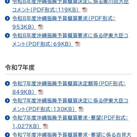
令和8年度沖縄振興予算概算決定に係る黄川田大臣
コメント（PDF形式：119KB）
令和8年度沖縄振興予算概算要求（PDF形式：
953KB）
令和8年度沖縄振興予算概算要求に係る伊東大臣コ
メント（PDF形式：69KB）
令和7年度
令和7年度沖縄振興予算概算決定額等（PDF形式：
849KB）
令和7年度沖縄振興予算概算決定に係る伊東大臣コ
メント（PDF形式：130KB）
令和7年度沖縄振興予算概算要求・要望（PDF形式：
1,027KB）
令和7年度沖縄振興予算概算要求・要望に係る自見大