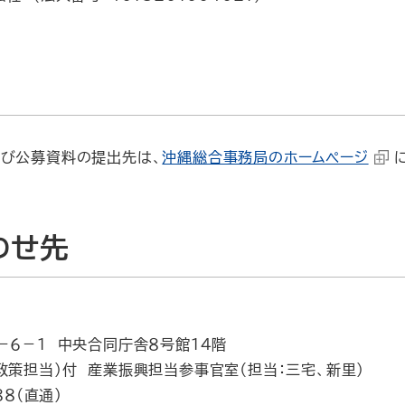
び公募資料の提出先は、
沖縄総合事務局のホームページ
わせ先
６－１ 中央合同庁舎８号館１４階
策担当）付 産業振興担当参事官室（担当：三宅、新里）
８（直通）