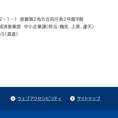
－１－１ 那覇第２地方合同庁舎２号館９階
済産業部 中小企業課（担当：鶴見、上原、運天）
５（直通）
ウェブアクセシビリティ
サイトマップ