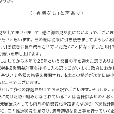
ょうか。
（「異議なし」と声あり）
見が出てまいりまして、他に御意見が更にないようでございま
たいと思います。 その際は従来に引き続きましてよろしくお
、引き続き会長を務めさせていただくことになりました川村
お願いを申し上げます。
ましてから本年で25年という節目の年を迎えた訳でありま
沖縄振興開発計画も後半に入る訳でございます。政府におか
に基づいて各種の施策を展開され、本土との格差が次第に縮
ところでございます。
として多くの課題を抱えておる訳でございます。そうしたこ
に向けた取り組みがなされていることは皆様御承知のとおり
開発審議会としても内外の情勢変化を踏まえながら、3次振計
ら、この推進状況を見守り、適時適切な提言等を行っていく