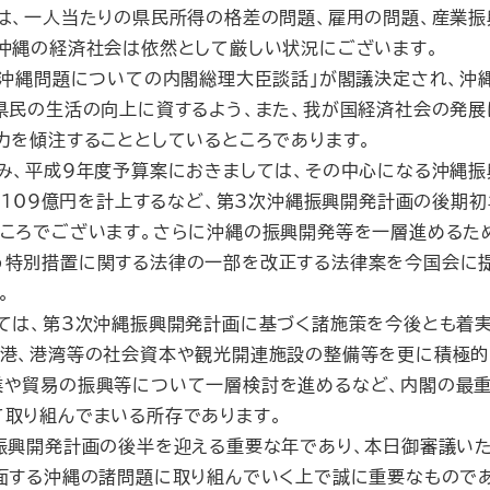
は、一人当たりの県民所得の格差の問題、雇用の問題、産業振
沖縄の経済社会は依然として厳しい状況にございます。
沖縄問題についての内閣総理大臣談話」が閣議決定され、沖
県民の生活の向上に資するよう、また、我が国経済社会の発
力を傾注することとしているところであります。
み、平成9年度予算案におきましては、その中心になる沖縄
3,109億円を計上するなど、第3次沖縄振興開発計画の後期
ころでございます。さらに沖縄の振興開発等を一層進めるた
う特別措置に関する法律の一部を改正する法律案を今国会に
。
ては、第3次沖縄振興開発計画に基づく諸施策を今後とも着実
空港、港湾等の社会資本や観光開連施設の整備等を更に積極的
業や貿易の振興等について一層検討を進めるなど、内閣の最
取り組んでまいる所存であります。
振興開発計画の後半を迎える重要な年であり、本日御審議いた
面する沖縄の諸問題に取り組んでいく上で誠に重要なもので