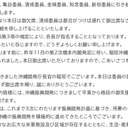
亀谷委員、清成委員、金城委員、知念委員、新垣委員に引き
します。
より本日は御欠席、清成委員は都合がつけば遅れて御出席な
絡を申し上げることといたします。
第3項の規定により、会長が指名することとなっております。
たいと存じますので、どうぞよろしくお願い申し上げます。
ます前に、昨年11月の第2次橋本内閣発足に伴い、稲垣沖
れました。本日御出席いただいておりますので、ごあいさつ
きました沖縄開発庁長官の稲垣でございます。本日は委員の
ず御出席を賜り、誠にありがとうございます。
の皆様には、沖縄振興開発につきまして平素から格段の御支援
げます。
は、これまで3次にわたります振興開発計画に基づき、所要の
沖縄の振興開発を積極的に進めてきたところでございます。
今なお広大な米軍施設及び区域が存在するとともに、生活・産