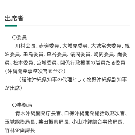
出席者
○委員
川村会長、赤嶺委員、大城晃委員、大城常夫委員、親
泊委員、亀島委員、亀谷委員、儀間委員、崎間委員、尚委
員、松本委員、宮城委員、関係行政機関の職員たる委員
（沖縄開発事務次官を含む）
（稲嶺沖縄県知事の代理として牧野沖縄県副知事
が出席）
○事務局
青木沖縄開発庁長官、白保沖縄開発総括政務次官、
玉城総務局長、襲田振興局長、小山沖縄総合事務局長、
竹林企画課長