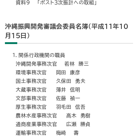
資料９ 「ポスト３次振計への取組」
沖縄振興開発審議会委員名簿（平成11年10
月15日）
１．関係行政機関の職員
沖縄開発事務次官 若林 勝三
環境事務次官 岡田 康彦
国土事務次官 久保田 勇夫
大蔵事務次官 薄井 信明
文部事務次官 佐藤 禎一
厚生事務次官 羽毛田 信吾
農林水産事務次官 高木 勇樹
通商産業事務次官 広瀬 勝貞
運輸事務次官 梅崎 壽