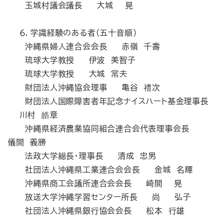
玉城村議会議長 大城 晃
６．学識経験のある者（五十音順）
沖縄県婦人連合会会長 赤嶺 千壽
琉球大学教授 伊波 美智子
琉球大学教授 大城 常夫
財団法人沖縄協会理事 亀谷 禮次
財団法人国際障害者年記念ナイスハート基金理事長
川村 皓章
沖縄県経済農業協同組合連合会代表理事会長
儀間 義勝
法政大学総長・理事長 清成 忠男
社団法人沖縄県工業連合会会長 金城 名輝
沖縄県商工会議所連合会会長 崎間 晃
放送大学沖縄学習センター所長 尚 弘子
社団法人沖縄県銀行協会会長 松本 行雄