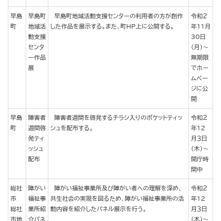
早島
早島町
早島町地域活動支援センターの利用者の方が創作
令和２
町
地域活
した作品を展示する。また、町HP上に公開する。
年11月
動支援
30日
センタ
（月）～
ー作品
無期限
展
でホー
ムペー
ジに公
開
早島
障害者
障害者週間を啓発するチラシ入りのポケットティッ
令和２
町
週間啓
シュを配布する。
年12
発ティ
月３日
ッシュ
（木）～
配布
開庁時
間中
総社
障がい
障がい福祉事業所及び障がい者への理解を深め、
令和２
市
福祉事
共生社会の実現を図るため、障がい福祉事業所の活
年12
総社
業所紹
動内容を紹介したパネル展示を行う。
月３日
市地
介パネ
（木）～