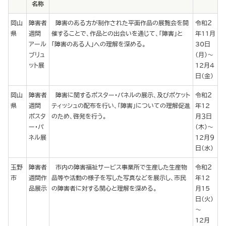
名称
岡山
障害者
障害のある方が制作された平面作品の展覧会を開
令和２
県
週間
催することで、作品との出会いを通じて、「障害」と
年11月
アール
「障害のある人」への理解を深める。
30日
ブリュ
（月）～
ット展
12月４
日（金）
岡山
障害者
障害に関するポスター・パネルの展示、及びポケット
令和２
県
週間
ティッシュの配布を行い、「障害」についての理解促進
年12
ポスタ
のため、啓発を行う。
月３日
ー・パ
（木）～
ネル展
12月９
日（水）
玉野
障害者
市内の障害福祉サービス事業所で生産した生産物
令和２
市
週間作
品等や活動の様子を写した写真などを展示し、市民
年12
品展示
の障害者に対する関心と理解を深める。
月15
日（火）
～
12月