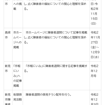
市
への掲
し、広く障害者の福祉についての関心と理解を深め
日：令
載
る。
和２年
11月
15日
（日）
高梁
市ホー
市ホームページに障害者週間について記事を掲載
令和２
市
ムペー
し、広く障害者の福祉についての関心と理解を深め
年11月
ジへの
る。
27日
掲載
（金）～
12月９
日（水）
新見
「市報
「市報にいみ」に障害者週間に関する記事を掲載す
令和２
市
にい
る。
年12
み」へ
月号
の記事
掲載
新見
街頭啓
障害者週間の啓発チラシ配布を行う。
令和2
市障
発活動
年12
害者
月3日