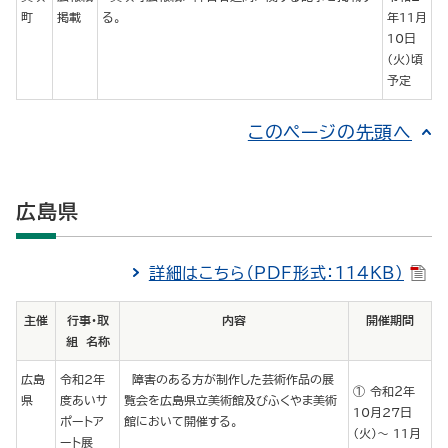
町
掲載
る。
年11月
10日
（火）頃
予定
このページの先頭へ
広島県
詳細はこちら（PDF形式：114KB）
主催
行事・取
内容
開催期間
組 名称
広島
令和2年
障害のある方が制作した芸術作品の展
令和２年
県
度あいサ
覧会を広島県立美術館及びふくやま美術
10月27日
ポートア
館において開催する。
（火）～ 11月
ート展