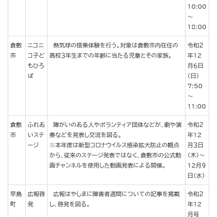
10:00
～
18:00
倉敷
ニコニ
熱気球の搭乗体験を行う。対象は倉敷市内在住の
令和２
市
コ子ど
高校３年生までの年齢に当たる児童とその家族。
年12
もひろ
月６日
ば
（日）
7:50
～
11:00
倉敷
ふれあ
障がいのある人やボランティア団体などが、劇や演
令和２
市
いステ
奏などを発表し交流を図る。
年12
ージ
※本年度は新型コロナウイルス感染拡大防止の観点
月３日
から、従来のステージ発表ではなく、倉敷市の公式動
（木）～
画チャンネルを使用した動画発表による開催。
12月９
日（水）
早島
広報啓
広報はやしまに障害者週間についての記事を掲載
令和２
町
発
し、啓発を図る。
年12
月号