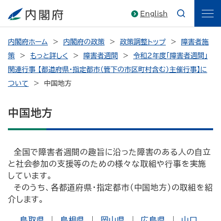
English
内閣府ホーム
内閣府の政策
政策調整トップ
障害者施
策
もっと詳しく
障害者週間
令和２年度「障害者週間」
関連行事 【都道府県・指定都市（管下の市区町村含む）主催行事】に
ついて
中国地方
中国地方
全国で障害者週間の趣旨に沿った障害のある人の自立
と社会参加の支援等のための様々な取組や行事を実施
しています。
そのうち、各都道府県・指定都市（中国地方）の取組を紹
介します。
鳥取県
|
島根県
|
岡山県
|
広島県
|
山口