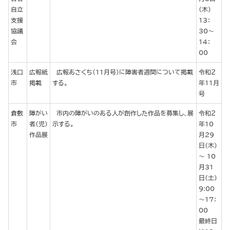
自立
（木）
支援
13：
協議
30～
会
14：
00
浅口
広報紙
広報あさくち（11月号）に障害者週間について掲載
令和２
市
掲載
する。
年11月
号
倉敷
障がい
市内の障がいのある人が創作した作品を募集し、展
令和２
市
者（児）
示する。
年10
作品展
月29
日（木）
～ 10
月31
日（土）
9:00
～17：
00
最終日