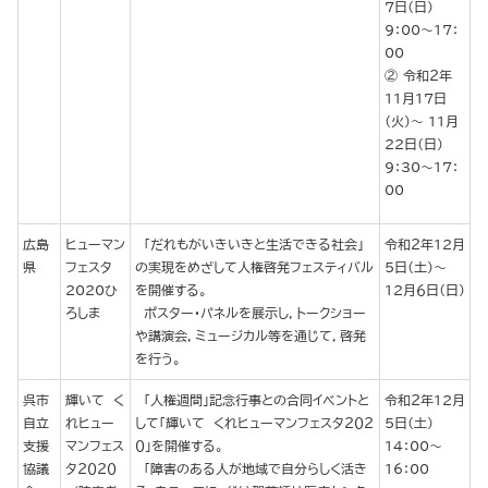
７日（日）
9：00～17：
00
令和２年
11月17日
（火）～ 11月
22日（日）
9：30～17：
00
広島
ヒューマン
「だれもがいきいきと生活できる社会」
令和２年12月
県
フェスタ
の実現をめざして人権啓発フェスティバル
５日（土）～
2020ひ
を開催する。
12月６日（日）
ろしま
ポスター・パネルを展示し，トークショー
や講演会，ミュージカル等を通じて，啓発
を行う。
呉市
輝いて く
「人権週間」記念行事との合同イベントと
令和２年12月
自立
れヒュー
して「輝いて くれヒューマンフェスタ２０２
５日（土）
支援
マンフェス
０」を開催する。
14：00～
協議
タ２０２０
「障害のある人が地域で自分らしく活き
16：00