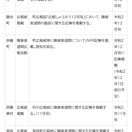
月号
勝央
広報紙
町広報誌「広報しょうおう12月号」において、障害
令和２
町
掲載
者週間の趣旨に関する記事を掲載する。
年12
月号
奈義
障害者
町広報紙等に障害者週間についてのＰＲ記事を掲
令和２
町
週間広
載。周知を図る。
年12
報活動
月号に
記事掲
載
（令和２
年12
月１日
発行予
定）
西粟
広報紙
村の広報紙に障害者週間に関する記事を掲載す
令和２
倉村
掲載
る。（11月号）
年11月
号
美咲
広報紙
美咲町広報紙に障害者週間に関する記事を掲載す
令和２