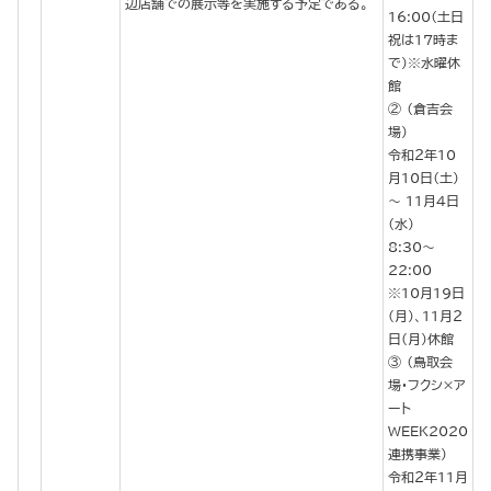
辺店舗での展示等を実施する予定である。
16:00（土日
祝は17時ま
で）※水曜休
館
（倉吉会
場）
令和２年10
月10日（土）
～ 11月４日
（水）
8:30～
22:00
※10月19日
(月)、11月２
日(月)休館
（鳥取会
場・フクシ×ア
ート
WEEK2020
連携事業）
令和２年11月