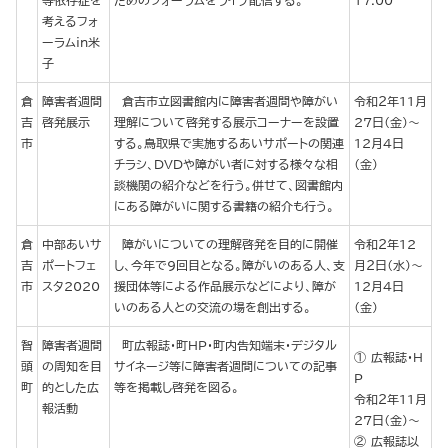
等依存症を
ためのフォーラムをライブ配信する。
17:00
考えるフォ
ーラムin米
子
倉
障害者週間
倉吉市立図書館内に障害者週間や障がい
令和２年11月
吉
啓発展示
理解について啓発する展示コーナーを設置
27日（金）～
市
する。鳥取県で実施するあいサポートの関連
12月４日
チラシ、DVDや障がい者に対する様々な相
（金）
談機関の紹介などを行う。併せて、図書館内
にある障がいに関する書籍の紹介も行う。
倉
中部あいサ
障がいについての理解啓発を目的に開催
令和２年12
吉
ポートフェ
し、今年で9回目となる。障がいのある人、支
月２日（水）～
市
スタ2020
援団体等による作品展示などにより、障が
12月４日
いのある人との交流の場を創出する。
（金）
智
障害者週間
町広報誌・町ＨＰ・町内告知端末・デジタル
広報誌・Ｈ
頭
の周知を目
サイネージ等に障害者週間についての記事
Ｐ
町
的とした広
等を掲載し啓発を図る。
令和２年11月
報活動
27日（金）～
広報誌以