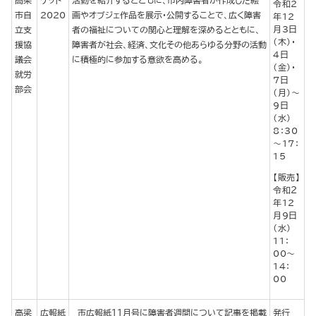
高梁
ケット
活動を紹介するとともに、市内障害者が作成した絵
令和2
市自
2020
画やオブジェ作品を展示・公開することで、広く障害
年12
月3日
立支
者の福祉についての関心と理解を深めるとともに、
（木）・
援協
障害者が社会、経済、文化その他あらゆる分野の活動
4日
議会
に積極的に参加する意欲を高める。
（金）・
就労
7日
部会
（月）～
9日
（水）
8：30
～17：
15
【販売】
令和２
年12
月9日
（水）
11：
00～
14：
00
高梁
広報紙
市広報紙１１月号に障害者週間について記事を掲載
発行