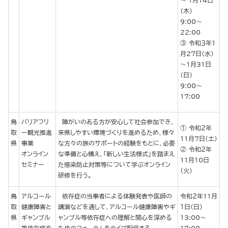
～ 1月14日
（木）
9:00～
22:00
令和３年1
月27日（水）
～1月31日
（日）
9:00～
17:00
鳥
バリアフリ
障がいのある方が安心して社会参加でき、
令和２年
取
ー観光推進
来県しやすい環境づくりを進めるため、様々
11月７日（土）
県
事業
な方々の旅のサポートの経験をもとに、必要
令和２年
オンライン
な準備と心構え、「新しい生活様式」を踏まえ
11月10日
セミナー
た感染防止対策等について学ぶオンライン
（火）
研修を行う。
鳥
アルコール
依存症の当事者による体験発表や医師の
令和２年11月
取
健康障害と
講演などを通して、アルコール健康障害やギ
１日（日）
県
ギャンブル
ャンブル等依存症への理解と関心を深める
13:00～