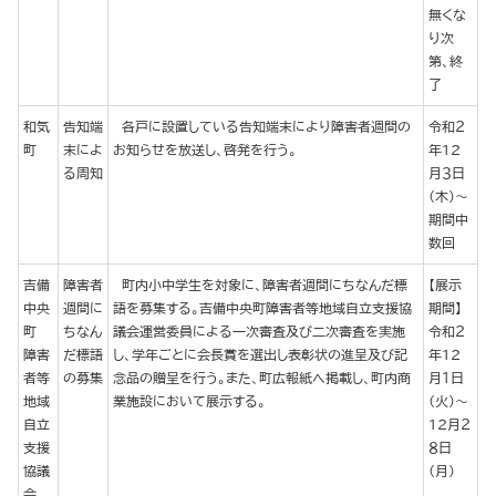
無くな
り次
第、終
了
和気
告知端
各戸に設置している告知端末により障害者週間の
令和２
町
末によ
お知らせを放送し、啓発を行う。
年12
る周知
月３日
（木）～
期間中
数回
吉備
障害者
町内小中学生を対象に、障害者週間にちなんだ標
【展示
中央
週間に
語を募集する。吉備中央町障害者等地域自立支援協
期間】
町
ちなん
議会運営委員による一次審査及び二次審査を実施
令和２
障害
だ標語
し、学年ごとに会長賞を選出し表彰状の進呈及び記
年12
者等
の募集
念品の贈呈を行う。また、町広報紙へ掲載し、町内商
月１日
地域
業施設において展示する。
（火）～
自立
12月２
支援
８日
協議
（月）
会