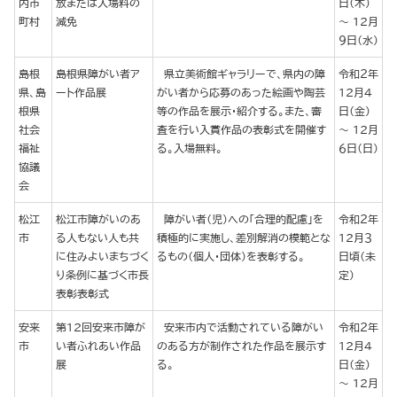
内市
放または入場料の
日（木）
町村
減免
～ 12月
９日（水）
島根
島根県障がい者ア
県立美術館ギャラリーで、県内の障
令和２年
県、島
ート作品展
がい者から応募のあった絵画や陶芸
12月４
根県
等の作品を展示・紹介する。また、審
日（金）
社会
査を行い入賞作品の表彰式を開催す
～ 12月
福祉
る。入場無料。
６日（日）
協議
会
松江
松江市障がいのあ
障がい者（児）への「合理的配慮」を
令和２年
市
る人もない人も共
積極的に実施し、差別解消の模範とな
12月３
に住みよいまちづく
るもの（個人・団体）を表彰する。
日頃（未
り条例に基づく市長
定）
表彰表彰式
安来
第12回安来市障が
安来市内で活動されている障がい
令和２年
市
い者ふれあい作品
のある方が制作された作品を展示す
12月４
展
る。
日（金）
～ 12月