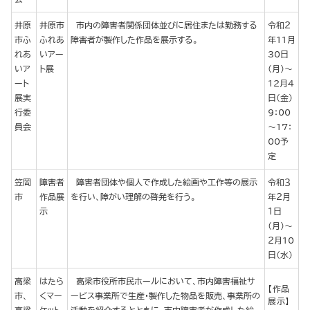
井原
井原市
市内の障害者関係団体並びに居住または勤務する
令和２
市ふ
ふれあ
障害者が製作した作品を展示する。
年11月
れあ
いアー
30日
いア
ト展
(月）～
ート
12月４
展実
日(金）
行委
9：00
員会
～17：
00予
定
笠岡
障害者
障害者団体や個人で作成した絵画や工作等の展示
令和３
市
作品展
を行い、障がい理解の啓発を行う。
年２月
示
１日
（月）～
２月10
日（水）
高梁
はたら
高梁市役所市民ホールにおいて、市内障害福祉サ
【作品
市、
くマー
ービス事業所で生産・製作した物品を販売、事業所の
展示】