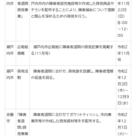
内市
者週間
戸内市内の障害者就労施設等が作成した啓発商品や
年11月
啓発事
チラシを配布することにより、障害福祉について理解
22日
業」
と関心を深めるための啓発を行う。
（日）
８：00
～12：
00
瀬戸
広報紙
瀬戸内市広報紙に障害者週間の啓発記事を掲載す
令和２
内市
掲載
る（11月号）
年11月
号
瀬戸
啓発活
障害者週間に合わせ、啓発旗を設置し、障害者理解
令和２
内市
動
の促進を図る。
年12
月３日
（木）～
12月９
日（水）
赤磐
「障害
障害者週間に合わせてポケットティッシュ、市内事
令和２
市
者週
業所等が作成した啓発資材等をを配布する。
年12
間」啓
月１日
発事業
（火）～