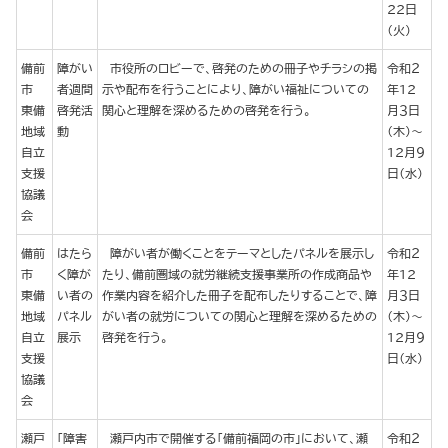
22日
（火）
備前
障がい
市役所のロビーで、啓発のための冊子やチラシの掲
令和２
市
者週間
示や配布を行うことにより、障がい福祉についての
年12
東備
啓発活
関心と理解を深めるための啓発を行う。
月３日
地域
動
（木）～
自立
12月９
支援
日（水）
協議
会
備前
はたら
障がい者が働くことをテーマとしたパネルを展示し
令和２
市
く障が
たり、備前圏域の就労継続支援事業所の作成商品や
年12
東備
い者の
作業内容を紹介した冊子を配布したりすることで、障
月３日
地域
パネル
がい者の就労についての関心と理解を深めるための
（木）～
自立
展示
啓発を行う。
12月９
支援
日（水）
協議
会
瀬戸
「障害
瀬戸内市で開催する「備前福岡の市」において、瀬
令和２