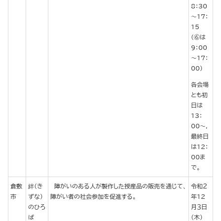
8：30
～17：
15
(⑥は
9：00
～17：
00)
各会場
とも初
日は
13：
00～，
最終日
は12：
00ま
で。
倉敷
絆（き
障がいのある人が製作した授産品の販売を通じて、
令和２
市
ずな）
障がい者の社会参加を促進する。
年12
のひろ
月３日
ば
（木）