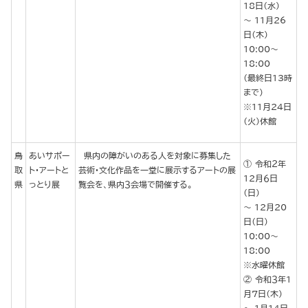
18日（水）
～ 11月26
日（木）
10:00～
18:00
（最終日13時
まで）
※11月24日
（火）休館
鳥
あいサポー
県内の障がいのある人を対象に募集した
令和２年
取
ト・アートと
芸術・文化作品を一堂に展示するアートの展
12月６日
県
っとり展
覧会を、県内３会場で開催する。
（日）
～ 12月20
日（日）
10:00～
18:00
※水曜休館
令和３年1
月７日（木）