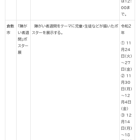
は12：
00ま
で。
倉敷
「障が
障がい者週間をテーマに児童・生徒などが描いたポ
令和２
市
い者週
スターを展示する。
年
間」ポ
11
スター
月24
展
日(火)
～27
日(金)
11
月30
日(月)
～12
月４日
(金)
12
月14
日(月)
～18