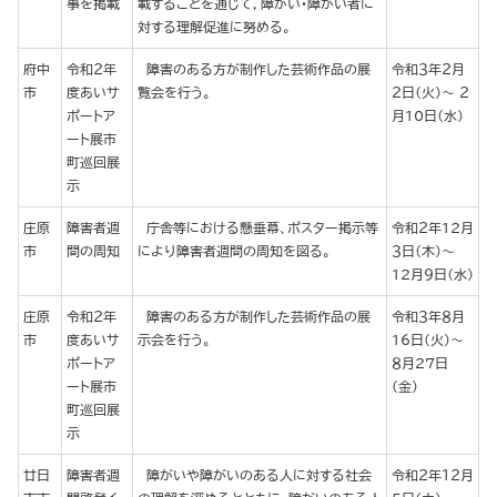
事を掲載
載することを通じて，障がい・障がい者に
対する理解促進に努める。
府中
令和２年
障害のある方が制作した芸術作品の展
令和３年２月
市
度あいサ
覧会を行う。
２日（火）～ ２
ポートア
月10日（水）
ート展市
町巡回展
示
庄原
障害者週
庁舎等における懸垂幕、ポスター掲示等
令和２年12月
市
間の周知
により障害者週間の周知を図る。
３日（木）～
12月９日（水）
庄原
令和２年
障害のある方が制作した芸術作品の展
令和３年８月
市
度あいサ
示会を行う。
16日(火)～
ポートア
８月27日
ート展市
(金)
町巡回展
示
廿日
障害者週
障がいや障がいのある人に対する社会
令和２年１２月