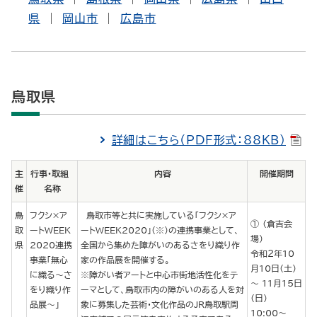
県
|
岡山市
|
広島市
鳥取県
詳細はこちら（PDF形式：88KB）
主
行事・取組
内容
開催期間
催
名称
鳥
フクシ×ア
鳥取市等と共に実施している「フクシ×ア
（倉吉会
取
ートＷＥＥＫ
ートWEEK2020」（※）の連携事業として、
場）
県
2020連携
全国から集めた障がいのあるさをり織り作
令和２年10
事業「無心
家の作品展を開催する。
月10日（土）
に織る～さ
※障がい者アートと中心市街地活性化をテ
～ 11月15日
をり織り作
ーマとして、鳥取市内の障がいのある人を対
（日）
品展～」
象に募集した芸術・文化作品のJR鳥取駅周
10:00～