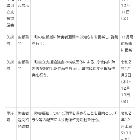
域自
ル展示
12月
立支
11日
援協
（金）
議会
矢掛
広報啓
町の広報紙に障害者週間のお知らせを掲載し，啓発
11月号
町
発
を行う。
広報紙
に掲載
矢掛
広報啓
町自立支援協議会の構成団体による，庁舎内に障
令和２
町
発
害者が制作した作品を展示し，障害に対する理解啓
年12
発を行う。
月３日
（木）～
12月
18日
（金）
里庄
障害者
障害福祉について理解を深めることを目的とし、チ
令和２
町
週間啓
ラシ等の配布により街頭啓発活動を行う。
年12
発運動
月上旬
7：30
～8：