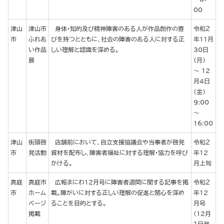
00
津山
津山市
身体・知的及び精神障害のある人が作品創作の喜
令和２
市
ふれあ
びを持つとともに、社会の障害のある人に対する正
年11月
い作品
しい理解と認識を深める。
30日
展
（月）
～ 12
月４日
（金）
9:00
～
16:00
津山
街頭啓
店舗前において、自立支援協議会や当事者が啓発
令和２
市
発活動
資材を配布し、障害者福祉に対する理解・協力を呼び
年12
かける。
月上旬
真庭
真庭市
広報まにわ12月号に障害者週間に関する記事を掲
令和２
市
ホーム
載。障がいに対する正しい理解の促進と関心を深め
年12
ページ
ることを目的とする。
月号
掲載
（12月