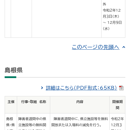
外
令和２年12
月３日（木）
～ 12月９日
（水）
このページの先頭へ
島根県
詳細はこちら（PDF形式：65KB）
主催
行事・取組 名称
内容
開催期
間
島根
障害者週間中の県
障害者週間中に、県立施設等を無料
令和２年
県・県
立施設等の無料開
開放または入場料の減免を行う。
12月３