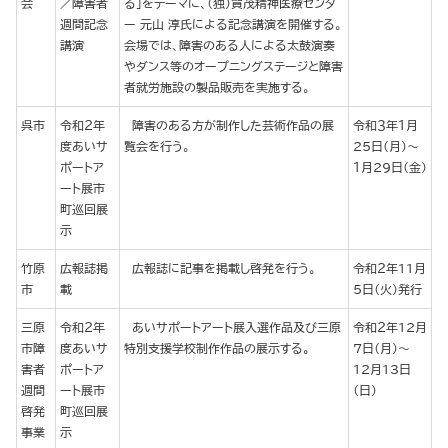
会
／障害者
る」をテーマに、（独）賀茂精神医療センタ
週間記念
ー 元山 淳氏による記念講演を開催する。
講演
会場では、障害のある人による太鼓演奏
やダンス等のオープニングステージと障害
者就労施設の製品販売を実施する。
呉市
令和２年
障害のある方が制作した芸術作品の展
令和３年１月
度あいサ
覧会を行う。
25日(月)～
ポートア
１月29日(金)
ート展市
町巡回展
示
竹原
広報誌掲
広報誌に記事を掲載し啓発を行う。
令和２年11月
市
載
５日（火）発行
三原
令和２年
あいサポートアート展入選作品及び三原
令和２年12月
市障
度あいサ
特別支援学校制作作品の展示する。
７日（月）～
害者
ポートア
12月13日
週間
ート展市
（日）
啓発
町巡回展
事業
示