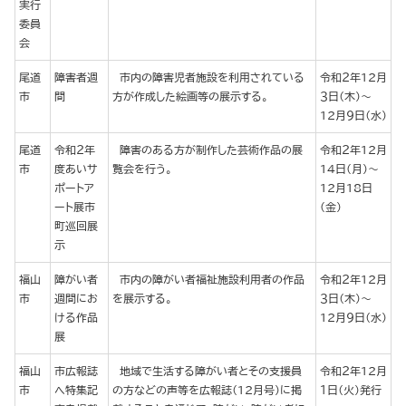
実行
委員
会
尾道
障害者週
市内の障害児者施設を利用されている
令和２年12月
市
間
方が作成した絵画等の展示する。
３日（木）～
12月９日（水）
尾道
令和２年
障害のある方が制作した芸術作品の展
令和２年12月
市
度あいサ
覧会を行う。
14日(月)～
ポートア
12月18日
ート展市
(金)
町巡回展
示
福山
障がい者
市内の障がい者福祉施設利用者の作品
令和２年12月
市
週間にお
を展示する。
３日（木）～
ける作品
12月９日（水）
展
福山
市広報誌
地域で生活する障がい者とその支援員
令和２年12月
市
へ特集記
の方などの声等を広報誌（12月号）に掲
１日（火）発行