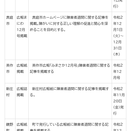
１日発
行）
真庭
広報ま
真庭市ホームページに障害者週間に関する記事を
令和２
市
にわ
掲載。障がいに対する正しい理解の促進と関心を深
年12
12月
めることを目的とする。
月１日
号掲載
（火）～
12月
31日
（木）
美作
広報紙
美作市広報「みまさか12月号」障害者週間に関する
令和２
市
掲載
記事を掲載する
年12
月号
新庄
広報誌
新庄村広報紙に障害者週間に関する記事を掲載す
令和２
村
掲載
る。
年11月
20日
（金）発
行
鏡野
広報紙
町で発行している広報紙に障害者週間に関する記
令和２
町
掲載
事を掲載する。
年12