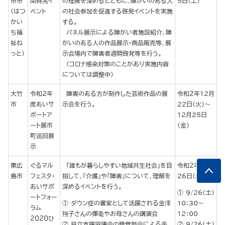
市市
間啓発イ
の理解を深めるとともに、障がいのある人
５日（土）
（はつ
ベント
の社会参加を促進する啓発イベントを実施
かい
する。
ち福
パネル展示による障がい者施設紹介、障
祉ね
がいのある人の作品展示・商品販売等、展
っと）
示会場内で障害者週間啓発等を行う。
（コロナ感染対策のことがあり実施内容
については調整中）
大竹
令和２年
障害のある方が制作した芸術作品の展
令和２年12月
市
度あいサ
示会を行う。
22日(火)～
ポートア
12月25日
ート展市
(金)
町巡回展
示
東広
ぐるマル
「誰もが暮らしやすい地域共生社会」を目
令和２年９月
島市
フェスタ・
指して、「介護」や「障害」について、理解を
26日（土）
あいサポ
深めるイベントを行う。
9/26（土）
ートフォー
ダウン症の書家として活躍される金澤
10：30～
ラム
翔子さんの揮毫やお母さんの講演会
12：00
２０２０ひ
自立支援協議会の聴覚部会による手
9/26（土）