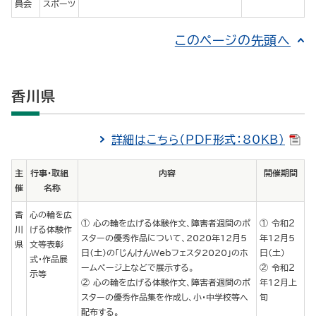
員会
スポーツ
このページの先頭へ
香川県
詳細はこちら（PDF形式：80KB）
主
行事・取組
内容
開催期間
催
名称
香
心の輪を広
心の輪を広げる体験作文、障害者週間のポ
令和２
川
げる体験作
スターの優秀作品について、2020年12月5
年12月５
県
文等表彰
日（土）の「じんけんWebフェスタ2020」のホ
日（土）
式・作品展
ームページ上などで展示する。
令和２
示等
心の輪を広げる体験作文、障害者週間のポ
年12月上
スターの優秀作品集を作成し、小・中学校等へ
旬
配布する。