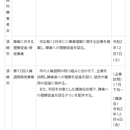
高
村
障
害
者
会
須
障害に対する
市広報12月号にに障害理解に関する記事を掲
令和２
崎
理解促進・啓
載し、障害への理解促進を図る。
年12
市
発事業
月１日
（火）
須
第72回人権
市の人権週間の取り組みと合わせて、企業を
（企業
崎
週間啓発事業
訪問し障害者への理解を促進を図り、就労や雇
訪問）
市
用の促進に努める。
11月
また、市民を対象とした講演会会場で、障害へ
下旬～
の理解促進を図るチラシを配布する。
（講演
会）
令和２
年12
月４日
（金）