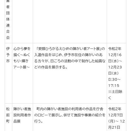
害
者
団
体
連
合
会
伊
心から夢を
「愛顔ひろがるえひめの障がい者アート展」の
令和２年
予
描く～ぬく
入選作品をはじめ、伊予市在住の障がいのあ
12月16
市
もり・輝き
る方々が、日ごろの活動の中で制作した絵画な
日（水）～
アート展～
どの作品を展示する。
12月23
日（水）
8:30～
17:15
※土日除
く
松
障がい者施
町内の障がい者施設の利用者の作品を庁舎
令和２年
前
設利用者作
のロビーで展示し、併せて施設や事業の紹介を
12月７日
町
品展
行う。
（月）～ 12
月21日