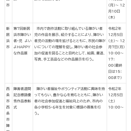
市
（月）～ 12
月10日
（木）
新
第7回新居
市内で創作活動に取り組んでいる障がい者
令和２年
居
浜市障がい
児の作品を展示、紹介することにより、障がい
12月５日
浜
者・児 よい
者児の活動の場を拡げるとともに、市民の障が
（土）～ 12
市
よＨＡＰＰＹ
いについての理解を促し、障がい者の社会参
月７日（月）
な作品展
加の促進を図ることと目的として、絵画、書道、
10：00～
写真、手工芸品などの作品展示を行う。
17：
00（最終
日は15：
00まで）
西
障害者週間
障がい者福祉やボランティア活動に興味を持
令和２年
条
記念標語優
ってもらい、豊かな心を育むとともに、障がい
12月５日
市
秀作品表彰
者の社会参加促進と福祉向上のため、市内の
（土）
西
式
各小学校５・６年生を対象に標語の募集を行
10：00～
条
う。
市
障