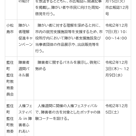
の紹介
を放送するとともに、市広報誌に関連記事
月15日（火）
を掲載し、障がい者や市民に向けた周知・
市広報誌12月
啓発を行う。
号
小松
障がい
障がい者に対する理解を深めると共に、
令和２年12月
島市
者理解
市内の就労支援施設等を支援するため、市
７日（月） 10：
促進キャ
役所庁内において障がい者支援施設及び
00～14：00
ンペーン
当事者団体の作品展示や、出店販売等を
行う。
藍住
障害者
障害者に関するパネルを展示し、啓発に
令和２年12月
町
週間パ
努める
３日（木）～ 12
藍住
ネル展
月９日（水）
町教
育委
員会
藍住
人権フェ
人権週間に開催の人権フェスティバル
令和２年12月
町
スティバ
で、障害者の方を対象としたボッチャの体
５日（土）
藍住
ル in 障
験コーナーを設ける。
町教
害者ふ
育委
れあい