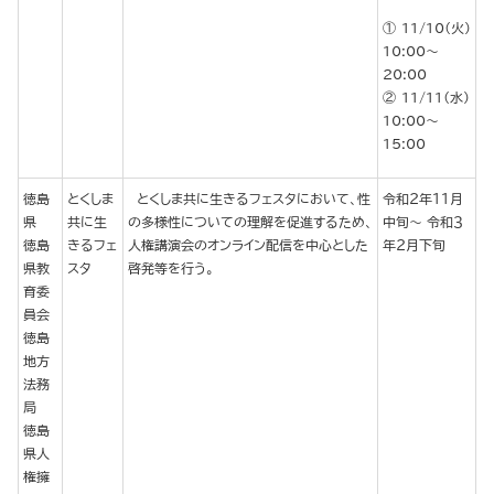
11/10（火）
10:00～
20:00
11/11（水）
10:00～
15:00
徳島
とくしま
とくしま共に生きるフェスタにおいて、性
令和２年１１月
県
共に生
の多様性についての理解を促進するため、
中旬～ 令和３
徳島
きるフェ
人権講演会のオンライン配信を中心とした
年２月下旬
県教
スタ
啓発等を行う。
育委
員会
徳島
地方
法務
局
徳島
県人
権擁