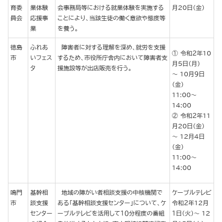
育委
業体験
会事務局等における就業体験を実施する
月20日（金）
員会
応援事
ことにより、当該生徒の働く意欲や態度等
業
を養う。
徳島
ふれあ
障害者に対する理解を深め、就労を支援
令和２年10
市
いフェス
するため、市役所庁舎内において障害者支
月５日（月）
タ
援施設等が出店販売を行う。
～ 10月９日
（金）
11:00～
14:00
令和２年11
月20日（金）
～ 12月４日
（金）
11:00～
14:00
鳴門
基幹相
地域の障がい者相談支援の中核機関で
ケーブルテレビ
市
談支援
ある「基幹相談支援センター」について、ケ
令和２年12月
センター
ーブルテレビを活用して１０分程度の番組
１日（火）～ 12