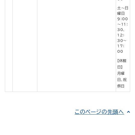
土～日
曜日
9：00
～11：
30、
12：
30～
17：
00
【休館
日】
月曜
日、祝
祭日
このページの先頭へ