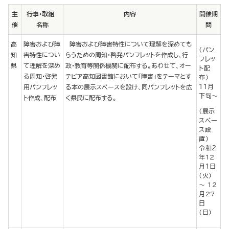
主
行事・取組
内容
開催期
催
名称
間
高
障害および障
障害および障害特性について理解を深めても
（パン
知
害特性につい
らうための周知・啓発パンフレットを作成し、行
フレッ
県
て理解を深め
政・教育等関係機関に配布する。あわせて、オー
ト配
る周知・啓発
テピア高知図書館において「障害」をテーマとす
布）
１１月
用パンフレッ
る本の展示スペースを設け、同パンフレットを広
下旬～
ト作成、配布
く県民に配布する。
（展示
スペー
ス設
置）
令和２
年12
月１日
（火）
～ 12
月27
日
（日）