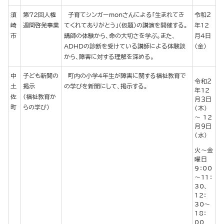
須
第72回人権
子育てシンガーmonさんによる「生まれてき
令和２
崎
週間啓発事業
てくれてありがとう」（仮題）の講演を開催する。
年12
市
講師の体験から、命の大切さを学ぶ。また、
月４日
ADHDの診断を受けている講師による体験談
（金）
から、障害に対する理解を深める。
中
子ども新聞の
町内の小学4年生が障害に関する福祉教育で
令和２
土
掲示
の学びを新聞にして、掲示する。
年12
佐
(福祉教育か
月３日
町
らの学び)
（木）
～ 12
月９日
（水）
火～金
曜日
9：00
～11：
30、
12：
30～
18：
00