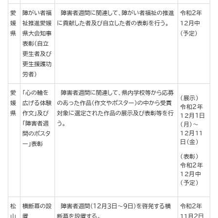
愛
障がい者福
障害者週間に関連して、障がい者福祉の推進
令和２年
媛
祉推進愛媛
に貢献した者及び自立した者の表彰を行う。
12月中
県
県大会知事
（予定）
表彰（自立
更生者及び
更生援護功
労者）
愛
「心の輪を
障害者週間に関連して、県内学校等から応募
（展示）
媛
広げる体験
のあった作品（作文やポスター）の中から受賞
令和２年
県
作文」及び
対象に選定された作品の展示及び表彰等を行
12月１日
「障害者週
う。
（月）～
12月11
間のポスタ
日（金）
ー」表彰
（表彰）
令和２年
12月中
（予定）
松
横断幕の設
障害者週間（１２月３日～９日）を啓発する横
令和２年
山
置
断幕を設置する。
11月２日