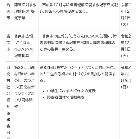
香
障害に対する
市広報12月号に障害理解に関する記事を掲載
令和２
美
理解促進・啓
し、障害への理解促進を図る。
年12
市
発事業
月１日
（火）
香
香南市広報
香南市の広報誌「こうなんNOW」の誌面に、障
令和２
南
「こうなん
害者週間に関する記事を掲載し、障害者理解の
年12
市
NOW」への
ための啓発に努める。
月１日
記事掲載
（火）
日
第32回日高
第32回日高村ボランティアまつりと同日開催。
令和２
高
村「障がい者
ともに生きる福祉の村づくりを目指して開催す
年12
村
の日」のつど
る。
月６日
社
い(日高村ボ
（日）
中学生による人権作文の発表
会
ランティアま
障害者団体の活動発表
福
つり同時開
祉
催）
協
議
会
日