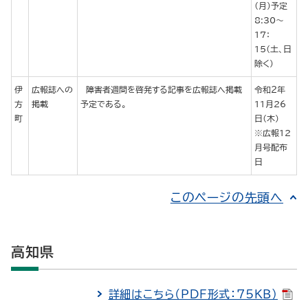
（月）予定
8:30～
17：
15（土、日
除く）
伊
広報誌への
障害者週間を啓発する記事を広報誌へ掲載
令和２年
方
掲載
予定である。
11月26
町
日（木）
※広報12
月号配布
日
このページの先頭へ
高知県
詳細はこちら（PDF形式：75KB）