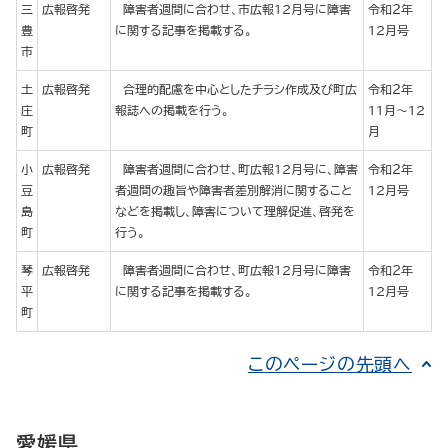
三
広報啓発
障害者週間に合わせ、市広報12月号に障害
令和２年
豊
に関する記事を掲載する。
12月号
市
土
広報啓発
合理的配慮を中心としたチラシ作成及び町広
令和２年
庄
報誌への掲載を行う。
11月～12
町
月
小
広報啓発
障害者週間に合わせ、町広報12月号に、障害
令和２年
豆
者週間の趣旨や障害者差別解消に関すること
12月号
島
などを掲載し、障害について理解促進、啓発を
町
行う。
琴
広報啓発
障害者週間に合わせ、町広報12月号に障害
令和２年
平
に関する記事を掲載する。
12月号
町
このページの先頭へ
愛媛県