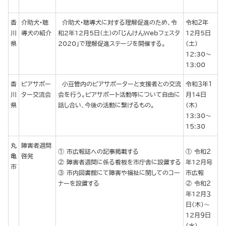
香
介助犬・聴
介助犬・聴導犬に対する理解促進のため、令
令和２年
川
導犬の紹介
和2年12月5日（土）の「じんけんWebフェスタ
12月５日
県
2020」で理解促進ステージを開催する。
（土）
12:30～
13:00
香
ピアサポー
小豆管内のピアサポーターと支援者との交流
令和３年１
川
ター交流会
会を行う。ピアサポート活動等について自由に
月14日
県
話し合い、今後の活動に繋げるもの。
（木）
13:30～
15:30
丸
障害者週間
市広報誌への記事掲載する
令和２
亀
啓発
障害者週間に係る看板を市庁舎に設置する
年12月号
市
市内図書館にて障害や福祉に関してのコー
市広報
ナーを設置する
令和２
年12月３
日(木)～
12月９日
(水)