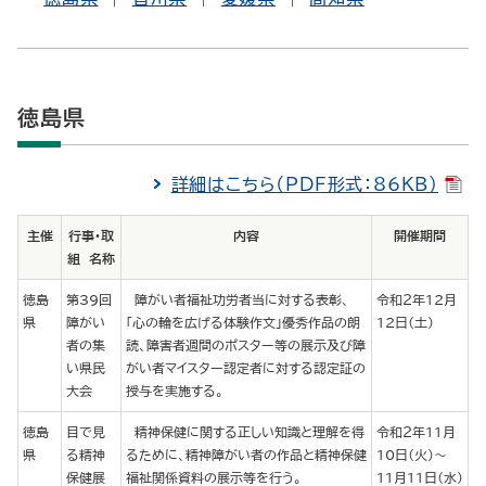
徳島県
詳細はこちら（PDF形式：86KB）
主催
行事・取
内容
開催期間
組 名称
徳島
第39回
障がい者福祉功労者当に対する表彰、
令和２年12月
県
障がい
「心の輪を広げる体験作文」優秀作品の朗
12日（土）
者の集
読、障害者週間のポスター等の展示及び障
い県民
がい者マイスター認定者に対する認定証の
大会
授与を実施する。
徳島
目で見
精神保健に関する正しい知識と理解を得
令和２年11月
県
る精神
るために、精神障がい者の作品と精神保健
10日（火）～
保健展
福祉関係資料の展示等を行う。
11月11日（水）