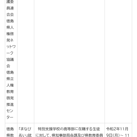
護委
員連
合会
徳島
県人
権啓
発ネ
ットワ
ーク
協議
会
徳島
県立
人権
教育
啓発
推進
セン
ター
徳島
「まなび
特別支援学校の高等部に在籍する生徒
令和２年11月
県教
あい」就
に対して、県知事部局各課及び県教育委員
９日（月）～ 11