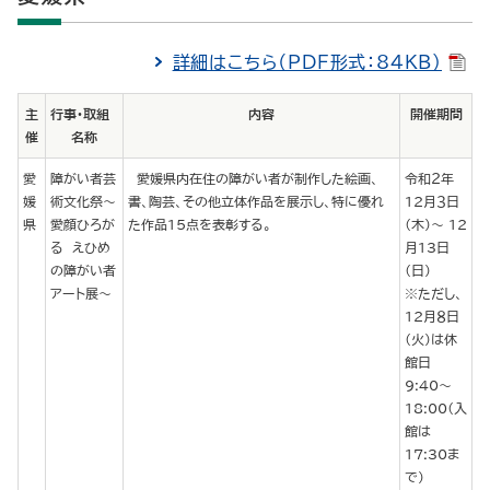
詳細はこちら（PDF形式：84KB）
主
行事・取組
内容
開催期間
催
名称
愛
障がい者芸
愛媛県内在住の障がい者が制作した絵画、
令和２年
媛
術文化祭～
書、陶芸、その他立体作品を展示し、特に優れ
12月３日
県
愛顔ひろが
た作品15点を表彰する。
（木）～ 12
る えひめ
月13日
の障がい者
（日）
アート展～
※ただし、
12月８日
（火）は休
館日
9:40～
18:00（入
館は
17:30ま
で）