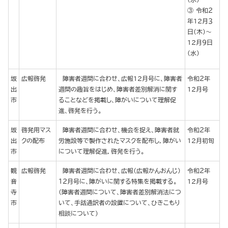
令和２
年12月３
日(木)～
12月９日
(水)
坂
広報啓発
障害者週間に合わせ、広報12月号に、障害者
令和２年
出
週間の趣旨をはじめ、障害者差別解消に関す
12月号
市
ることなどを掲載し、障がいについて理解促
進、啓発を行う。
坂
啓発用マス
障害者週間に合わせ、機会を捉え、障害者就
令和２年
出
クの配布
労施設等で製作されたマスクを配布し，障がい
12月初旬
市
について理解促進，啓発を行う。
観
広報啓発
障害者週間に合わせ、広報（広報かんおんじ）
令和２年
音
１２月号に、障がいに関する特集を掲載する。
12月号
寺
（障害者週間について、障害者差別解消法につ
市
いて、手話通訳者の設置について、ひきこもり
相談について）