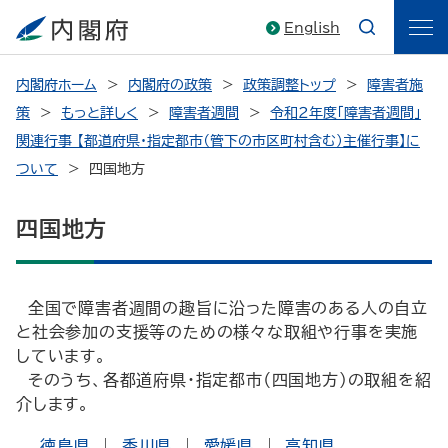
English
内閣府ホーム
内閣府の政策
政策調整トップ
障害者施
策
もっと詳しく
障害者週間
令和２年度「障害者週間」
関連行事 【都道府県・指定都市（管下の市区町村含む）主催行事】に
ついて
四国地方
四国地方
全国で障害者週間の趣旨に沿った障害のある人の自立
と社会参加の支援等のための様々な取組や行事を実施
しています。
そのうち、各都道府県・指定都市（四国地方）の取組を紹
介します。
徳島県
|
香川県
|
愛媛県
|
高知県