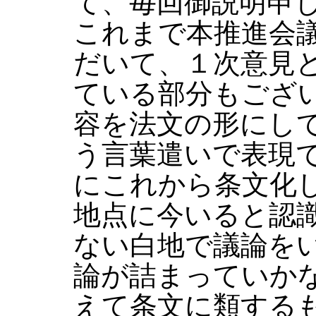
て、毎回御説明申
これまで本推進会
だいて、１次意見
ている部分もござ
容を法文の形にし
う言葉遣いで表現
にこれから条文化
地点に今いると認
ない白地で議論を
論が詰まっていか
えて条文に類する