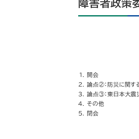
障害者政策委
開会
論点②：防災に関す
論点③：東日本大震
その他
閉会