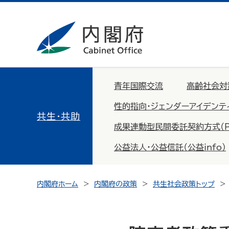
青年国際交流
高齢社会対
性的指向・ジェンダーアイデンテ
共生・共助
成果連動型民間委託契約方式（PFS：
公益法人・公益信託（公益info）
内閣府ホーム
内閣府の政策
共生社会政策トップ