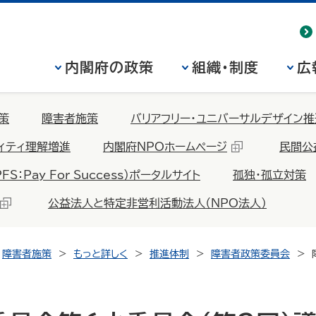
内閣府の政策
組織・制度
広
策
障害者施策
バリアフリー・ユニバーサルデザイン推
ィティ理解増進
内閣府NPOホームページ
民間公
Pay For Success）ポータルサイト
孤独・孤立対策
公益法人と特定非営利活動法人（NPO法人）
障害者施策
もっと詳しく
推進体制
障害者政策委員会