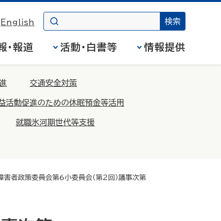
English
報・報道
活動・白書等
情報提供
進
交通安全対策
益活動促進のための休眠預金等活用
就職氷河期世代等支援
障害者政策委員会第6小委員会（第2回）議事次第