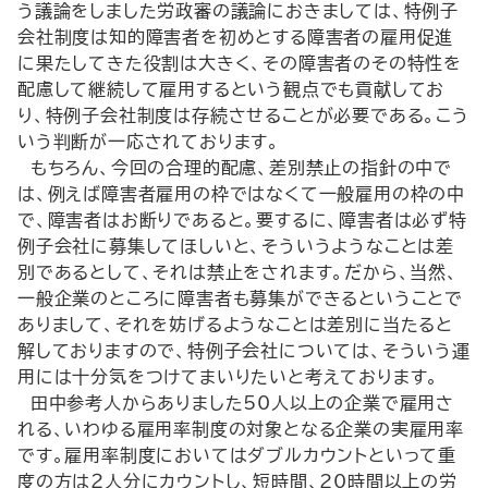
う議論をしました労政審の議論におきましては、特例子
会社制度は知的障害者を初めとする障害者の雇用促進
に果たしてきた役割は大きく、その障害者のその特性を
配慮して継続して雇用するという観点でも貢献してお
り、特例子会社制度は存続させることが必要である。こう
いう判断が一応されております。
もちろん、今回の合理的配慮、差別禁止の指針の中で
は、例えば障害者雇用の枠ではなくて一般雇用の枠の中
で、障害者はお断りであると。要するに、障害者は必ず特
例子会社に募集してほしいと、そういうようなことは差
別であるとして、それは禁止をされます。だから、当然、
一般企業のところに障害者も募集ができるということで
ありまして、それを妨げるようなことは差別に当たると
解しておりますので、特例子会社については、そういう運
用には十分気をつけてまいりたいと考えております。
田中参考人からありました50人以上の企業で雇用さ
れる、いわゆる雇用率制度の対象となる企業の実雇用率
です。雇用率制度においてはダブルカウントといって重
度の方は２人分にカウントし、短時間、20時間以上の労