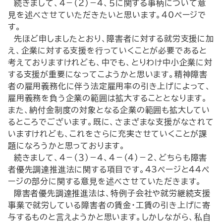
続きまして、４－（２）－４、５に関する事柄について意
見を述べさせていただきたいと思います。40ページで
す。
先ほど申しましたとおり、障害者に対する就労支援に加
え、企業に対する支援を行っていくことが必要であると
考えておりますけれども、中でも、とりわけ中小企業に対
する支援が重要になってこようかと思います。精神障害
者の雇用義務化に伴う法定雇用率の引き上げによって、
雇用義務を負う企業の範囲は拡大することとなります。
また、納付金制度の対象となる企業の範囲も拡大してい
るところでございます。既に、さまざまな支援がなされて
いますけれども、これをさらに充実させていくことが課
題になろうかと思っております。
続きまして、４－（３）－４、４－（４）－２、どちらも障害
者優先調達推進法に関する項目です。43ページと44ペ
ージの部分に関する意見を述べさせていただきます。
障害者優先調達推進法は、特例子会社や就労継続支援
事業で就労している障害者の賃金・工賃の引き上げに寄
与するものと言えようかと思います。しかしながら、私自