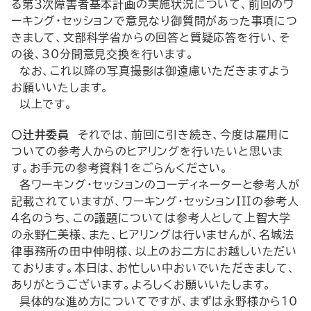
る第３次障害者基本計画の実施状況について、前回のワ
ーキング・セッションで意見なり御質問があった事項につ
きまして、文部科学省からの回答と質疑応答を行い、そ
の後、30分間意見交換を行います。
なお、これ以降の写真撮影は御遠慮いただきますよう
お願いいたします。
以上です。
○辻井委員
それでは、前回に引き続き、今度は雇用に
ついての参考人からのヒアリングを行いたいと思いま
す。お手元の参考資料１をごらんください。
各ワーキング・セッションのコーディネーターと参考人が
記載されていますが、ワーキング・セッションIIIの参考人
４名のうち、この議題については参考人として上智大学
の永野仁美様、また、ヒアリングは行いませんが、名城法
律事務所の田中伸明様、以上のお二方にお越しいただい
ております。本日は、お忙しい中おいでいただきまして、
ありがとうございます。よろしくお願いいたします。
具体的な進め方についてですが、まずは永野様から10