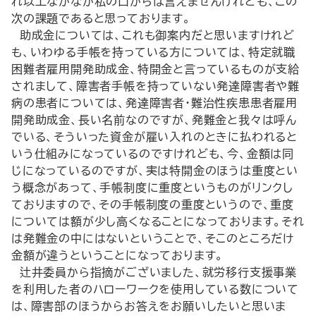
れ以上なかなか私の口からは言えませんけれども、この
次の課題であると思っております。
助成金については、これも御案内だと思いますけれど
も、いわゆる手帳を持っている方については、特定就職
困難者雇用開発助成金、特開金と言っているものが支給
されまして、障害者手帳を持っていない発達障害者や難
病の患者については、発達障害者・難治性疾患患者雇用
開発助成金、長い名前なのですが、発難金と我々は呼ん
でいる、そういった資金が雇い入れのときに払われると
いう仕組みになっているのですけれども、今、金額は同
じになっているのですが、実は特開金のほうは重度とい
う概念があって、手帳制度に重度というものがリンクし
ておりますので、その手帳制度の重度というので、重度
については額が少し高くなることになっております。それ
は発難金の中にはないということで、そこのところだけ
金額が違うということになっております。
辻井委員から指摘がございました、就労移行支援事業
を利用した者のハローワークを使用している数について
は、障害部のほうからお答えをお願いしたいと思いま