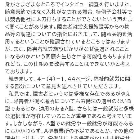
身がさまざまなところでインタビュー調査を行いますと、
随意契約ではなく入札がなされる場合、特例子会社等で
は競合他社に太刀打ちすることができないという声をよ
く聞くことがあります。障害者就労支援施設等からの物
品等の調達についての指針におきまして、随意契約を活
用するということが確認されているところではあります
が、また、障害者就労施設ばかりがなぜ優遇されること
になるのかという問題を生じさせる可能性もありますけ
れども、この仕組みを改善することはできないかと考え
ております。
続きまして、４－（４）－１、44ページ、福祉的就労に関
する部分について意見を述べさせていただきます。
私見では、障害者というのは多様な存在であるがゆえ
に、障害者が働く場所についても労働法の適用のないＢ
型であるとか、適用のあるＡ型、さらには一般就労と多様
な選択肢が存在していることが重要であると考えていま
す。しかしながら、Ａ型での就労や一般就労が可能である
にもかかわらず、Ａ型事業所の不足であるとか、その他の
理由によりまして、労働法による保護がないまま就労せ