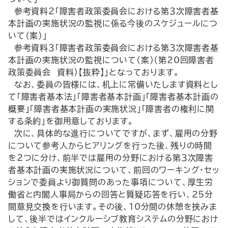
参考資料２「障害者政策委員会における第３次障害者基
本計画の実施状況の監視に係る今後のスケジュールにつ
いて（案）」
参考資料３「障害者政策委員会における第３次障害者基
本計画の実施状況の監視について（案）（第20回障害者
政策委員会 資料）【抜粋】」となっております。
なお、委員の皆様には、机上に常備いたします資料とし
て「障害者基本法」「障害者基本計画」「障害者基本計画の
概要」「障害者基本計画の実施状況」「障害者の権利に関
する条約」を御用意しております。
次に、具体的な進行についてですが、まず、雇用の分野
について参考人からヒアリングを行った後、残りの時間
を２つに分け、前半では雇用の分野における第３次障害
者基本計画の実施状況について、前回のワーキング・セッ
ションで委員より御質問のあった事項について、厚生労
働省と内閣人事局からの回答と質疑応答を行い、25分
間意見交換を行います。その後、10分間の休憩を挟みま
して、後半ではインクルーシブ教育システムの分野におけ