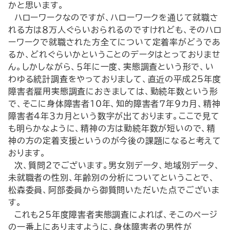
かと思います。
ハローワークなのですが、ハローワークを通じて就職さ
れる方は８万人ぐらいおられるのですけれども、そのハロ
ーワークで就職された方全てについて定着率がどうであ
るか、どれぐらいかということのデータはとっておりませ
ん。しかしながら、５年に一度、実態調査という形で、い
わゆる統計調査をやっておりまして、直近の平成25年度
障害者雇用実態調査におきましては、勤続年数という形
で、そこに身体障害者10年、知的障害者７年９カ月、精神
障害者４年３カ月という数字が出ております。ここで見て
も明らかなように、精神の方は勤続年数が短いので、精
神の方の定着支援というのが今後の課題になると考えて
おります。
次、質問２でございます。男女別データ、地域別データ、
未就職者の性別、年齢別の分析についてということで、
松森委員、阿部委員から御質問いただいた点でございま
す。
これも25年度障害者実態調査によれば、そこのページ
の一番上にありますように、身体障害者の男性が