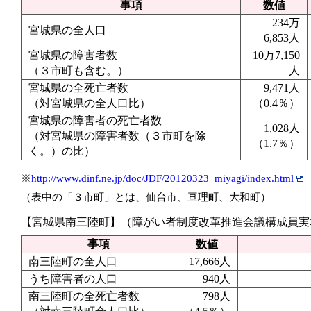
事項
数値
234万
宮城県の全人口
6,853人
宮城県の障害者数
10万7,150
（３市町も含む。）
人
宮城県の全死亡者数
9,471人
（対宮城県の全人口比）
（0.4％）
宮城県の障害者の死亡者数
1,028人
（対宮城県の障害者数（３市町を除
（1.7％）
く。）の比）
※
http://www.dinf.ne.jp/doc/JDF/20120323_miyagi/index.html
（表中の「３市町」とは、仙台市、亘理町、大和町）
【宮城県南三陸町】（障がい者制度改革推進会議構成員実
事項
数値
南三陸町の全人口
17,666人
うち障害者の人口
940人
南三陸町の全死亡者数
798人