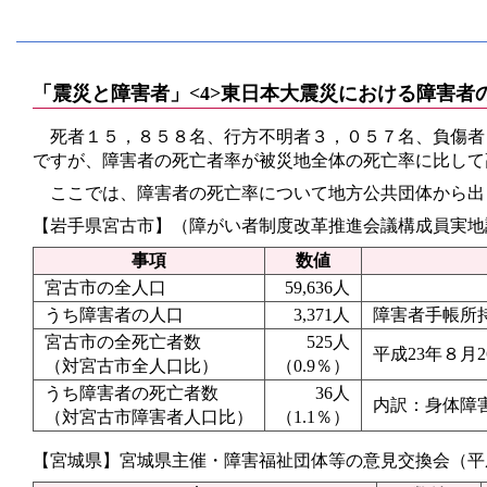
「震災と障害者」<4>東日本大震災における障害者
死者１５，８５８名、行方不明者３，０５７名、負傷者
ですが、障害者の死亡者率が被災地全体の死亡率に比して
ここでは、障害者の死亡率について地方公共団体から出
【岩手県宮古市】（障がい者制度改革推進会議構成員実地
事項
数値
宮古市の全人口
59,636人
うち障害者の人口
3,371人
障害者手帳所
宮古市の全死亡者数
525人
平成23年８月
（対宮古市全人口比）
（0.9％）
うち障害者の死亡者数
36人
内訳：身体障
（対宮古市障害者人口比）
（1.1％）
【宮城県】宮城県主催・障害福祉団体等の意見交換会（平