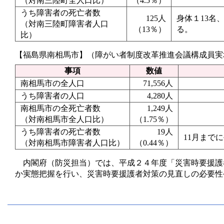
（対南三陸町全人口比）
（4.5％）
うち障害者の死亡者数
125人
身体１13名
（対南三陸町障害者人口
（13％）
る。
比）
【福島県南相馬市】（障がい者制度改革推進会議構成員実
事項
数値
南相馬市の全人口
71,556人
うち障害者の人口
4,280人
南相馬市の全死亡者数
1,249人
（対南相馬市全人口比）
（1.75％）
うち障害者の死亡者数
19人
11月まで
（対南相馬市障害者人口比）
（0.44％）
内閣府（防災担当）では、平成２４年度「災害時要援護
か実態把握を行い、災害時要援護者対策の見直しの必要性