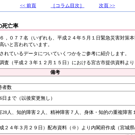
<< 前頁
［コラム目次］
次頁 >>
の死亡率
６，０７７名（いずれも、平成２４年５月１日緊急災害対策本
高いと言われています。
されているデータについていくつかをご参考に紹介します。
調査（平成２３年１２月１５日）における宮古市提供資料より
備考
持者数
26日まで（以後変更無し）
害28人、知的障害２人、精神障害７人、身体・知的の重複障害
成２４年３月２９日）配布資料（※）より内閣府作成（宮城県