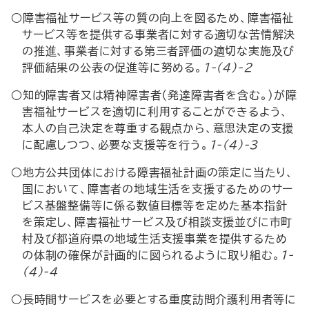
○障害福祉サービス等の質の向上を図るため、障害福祉
サービス等を提供する事業者に対する適切な苦情解決
の推進、事業者に対する第三者評価の適切な実施及び
評価結果の公表の促進等に努める。
1-(4)-2
○知的障害者又は精神障害者（発達障害者を含む。）が障
害福祉サービスを適切に利用することができるよう、
本人の自己決定を尊重する観点から、意思決定の支援
に配慮しつつ、必要な支援等を行う。
1-(4)-3
○地方公共団体における障害福祉計画の策定に当たり、
国において、障害者の地域生活を支援するためのサー
ビス基盤整備等に係る数値目標等を定めた基本指針
を策定し、障害福祉サービス及び相談支援並びに市町
村及び都道府県の地域生活支援事業を提供するため
の体制の確保が計画的に図られるように取り組む。
1-
(4)-4
○長時間サービスを必要とする重度訪問介護利用者等に