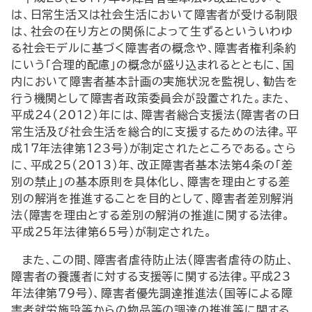
は、日常生活又は社会生活において障害者が受ける制限
は、社会の在り方との関係によって生ずるといういわゆ
る社会モデルに基づく障害者の概念や、障害者権利条約
にいう「合理的配慮」の概念が盛り込まれるとともに、国
内において障害者基本計画の実施状況を監視し、勧告を
行う機関として障害者政策委員会が設置された。また、
平成24（2012）年には、障害者総合支援法（障害者の日
常生活及び社会生活を総合的に支援するための法律。平
成17年法律第123号）が制定されたところである。さら
に、平成25（2013）年、改正障害者基本法第４条の「差
別の禁止」の基本原則を具体化し、障害を理由とする差
別の解消を推進することを目的として、障害者差別解消
法（障害を理由とする差別の解消の推進に関する法律。
平成25年法律第65号）が制定された。
また、この間、障害者虐待防止法（障害者虐待の防止、
障害者の養護者に対する支援等に関する法律。平成23
年法律第79号）、障害者優先調達推進法（国等による障
害者就労施設等からの物品等の調達の推進等に関する