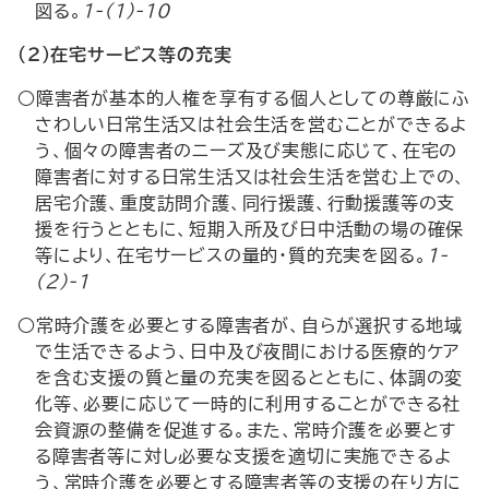
図る。
1-(1)-10
（２）在宅サービス等の充実
○障害者が基本的人権を享有する個人としての尊厳にふ
さわしい日常生活又は社会生活を営むことができるよ
う、個々の障害者のニーズ及び実態に応じて、在宅の
障害者に対する日常生活又は社会生活を営む上での、
居宅介護、重度訪問介護、同行援護、行動援護等の支
援を行うとともに、短期入所及び日中活動の場の確保
等により、在宅サービスの量的・質的充実を図る。
1-
(2)-1
○常時介護を必要とする障害者が、自らが選択する地域
で生活できるよう、日中及び夜間における医療的ケア
を含む支援の質と量の充実を図るとともに、体調の変
化等、必要に応じて一時的に利用することができる社
会資源の整備を促進する。また、常時介護を必要とす
る障害者等に対し必要な支援を適切に実施できるよ
う、常時介護を必要とする障害者等の支援の在り方に