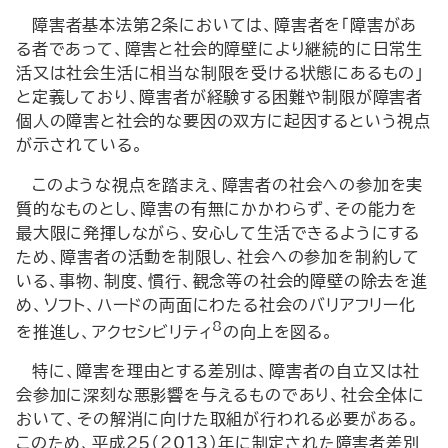
障害者基本法第２条においては、障害者を「障害があ
る者であって、障害と社会的障壁により継続的に日常生
活又は社会生活に相当な制限を受ける状態にあるもの」
と定義しており、障害者が経験する困難や制限が障害者
個人の障害と社会的な要因の双方に起因するという視点
が示されている。
このような視点を踏まえ、障害者の社会への参加を実
質的なものとし、障害の有無にかかわらず、その能力を
最大限に発揮しながら、安心して生活できるようにする
ため、障害者の活動を制限し、社会への参加を制約して
いる、事物、制度、慣行、観念等の社会的障壁の除去を進
め、ソフト、ハードの両面にわたる社会のバリアフリー化
8
を推進し、アクセシビリティ
の向上を図る。
特に、障害を理由とする差別は、障害者の自立又は社
会参加に深刻な悪影響を与えるものであり、社会全体に
おいて、その解消に向けた取組が行われる必要がある。
このため、平成25（2013）年に制定された障害者差別