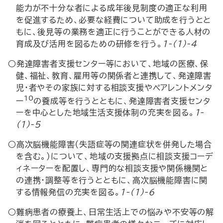
能力が不十分な者による成年後見制度の適正な利用
を促進するため、必要な経費について助成を行うとと
もに、後見等の業務を適正に行うことができる人材の
育成及び活用を図るための研修を行う。
1-(1)-4
○発達障害者支援センター等において、地域の医療、保
健、福祉、教育、雇用等の関係者と連携して、発達障害
児・者やその家族に対する相談支援やペアレントメンタ
10
ー
の養成等を行うとともに、発達障害者支援センタ
ーを中心とした地域生活支援体制の充実を図る。
1-
(1)-5
○高次脳機能障害（失語症等の関連症状を併発した場合
を含む。）について、地域の支援拠点に相談支援コーデ
ィネーターを配置し、専門的な相談支援や関係機関と
の連携・調整等を行うとともに、高次脳機能障害に関
する情報発信の充実を図る。
1-(1)-6
○難病患者の療養上、日常生活上での悩みや不安等の解