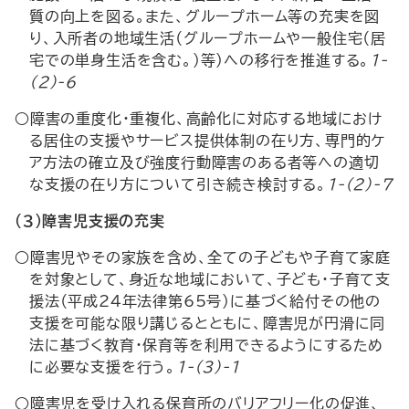
質の向上を図る。また、グループホーム等の充実を図
り、入所者の地域生活（グループホームや一般住宅（居
宅での単身生活を含む。）等）への移行を推進する。
1-
(2)-6
○障害の重度化・重複化、高齢化に対応する地域におけ
る居住の支援やサービス提供体制の在り方、専門的ケ
ア方法の確立及び強度行動障害のある者等への適切
な支援の在り方について引き続き検討する。
1-(2)-7
（３）障害児支援の充実
○障害児やその家族を含め、全ての子どもや子育て家庭
を対象として、身近な地域において、子ども・子育て支
援法（平成24年法律第65号）に基づく給付その他の
支援を可能な限り講じるとともに、障害児が円滑に同
法に基づく教育・保育等を利用できるようにするため
に必要な支援を行う。
1-(3)-1
○障害児を受け入れる保育所のバリアフリー化の促進、