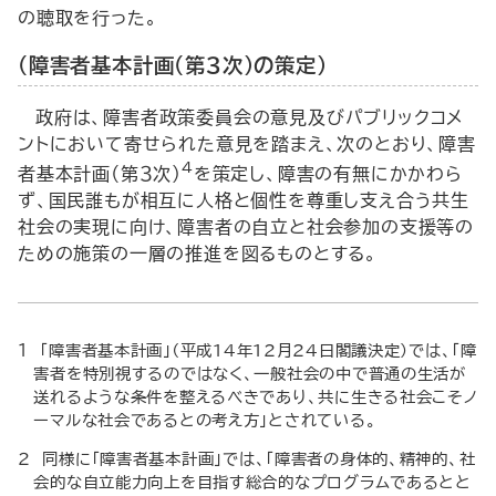
の聴取を行った。
（障害者基本計画（第３次）の策定）
政府は、障害者政策委員会の意見及びパブリックコメ
ントにおいて寄せられた意見を踏まえ、次のとおり、障害
4
者基本計画（第３次）
を策定し、障害の有無にかかわら
ず、国民誰もが相互に人格と個性を尊重し支え合う共生
社会の実現に向け、障害者の自立と社会参加の支援等の
ための施策の一層の推進を図るものとする。
１ 「障害者基本計画」（平成14年12月24日閣議決定）では、「障
害者を特別視するのではなく、一般社会の中で普通の生活が
送れるような条件を整えるべきであり、共に生きる社会こそノ
ーマルな社会であるとの考え方」とされている。
２ 同様に「障害者基本計画」では、「障害者の身体的、精神的、社
会的な自立能力向上を目指す総合的なプログラムであるとと