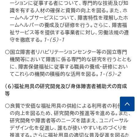
ーションに従事する者について、専門的な技術及び知
識を有する人材の確保と資質の向上を図る。また、ホ
ームヘルプサービスについて、障害特性を理解したホ
ームヘルパーの養成及び研修を行う。さらに、障害福
祉サービス等を提供する事業者に対し、労働法規の遵
守を徹底する。
1-(5)-1
○国立障害者リハビリテーションセンター等の国立専門
機関等において障害に係る専門的な研究を行うととも
に、障害保健福祉に従事する職員の養成・研修におい
てこれらの機関の積極的な活用を図る。
1-(5)-2
（６）福祉用具の研究開発及び身体障害者補助犬の育成
等
○良質で安価な福祉用具の供給による利用者の利便性
の向上を図るため、研究開発の推進等を進める。また、
研究開発や障害者等のニーズを踏まえ、ユニバーサル
デザイン化を促進し、誰もが使いやすいものづくりを
推進する。さらに福祉用具の適切な普及促進を図るた