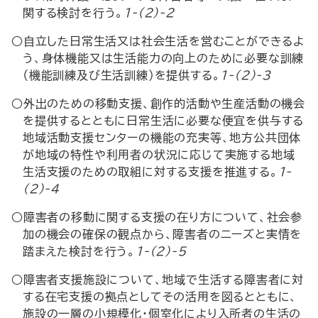
関する検討を行う。
1-(2)-2
○自立した日常生活又は社会生活を営むことができるよ
う、身体機能又は生活能力の向上のために必要な訓練
（機能訓練及び生活訓練）を提供する。
1-(2)-3
○外出のための移動支援、創作的活動や生産活動の機会
を提供するとともに日常生活に必要な便宜を供与する
地域活動支援センターの機能の充実等、地方公共団体
が地域の特性や利用者の状況に応じて実施する地域
生活支援のための取組に対する支援を推進する。
1-
(2)-4
○障害者の移動に関する支援の在り方について、社会参
加の機会の確保の観点から、障害者のニーズと実情を
踏まえた検討を行う。
1-(2)-5
○障害者支援施設について、地域で生活する障害者に対
する在宅支援の拠点としてその活用を図るとともに、
施設の一層の小規模化・個室化により入所者の生活の