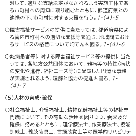
対して、適切な支給決定がなされるよう実施主体であ
る市町村への周知に取り組むとともに、都道府県との
連携の下、市町村に対する支援を行う。
1-(4)-5
○障害福祉サービスの提供に当たっては、都道府県によ
る管内市町村への適切な支援等を通じ、地域間におけ
るサービスの格差について均てんを図る。
1-(4)-6
○難病患者等に対する障害福祉サービス等の提供に当た
っては、各地方公共団体において、難病等の特性（病状
の変化や進行、福祉ニーズ等）に配慮した円滑な事務
が実施されるよう、理解と協力の促進を図る。
1-
(4)-7
（５）人材の育成・確保
○社会福祉士、介護福祉士、精神保健福祉士等の福祉専
門職について、その有効な活用を図りつつ、養成及び
確保に努めるとともに、理学療法士、作業療法士、視能
訓練士、義肢装具士、言語聴覚士等の医学的リハビリテ