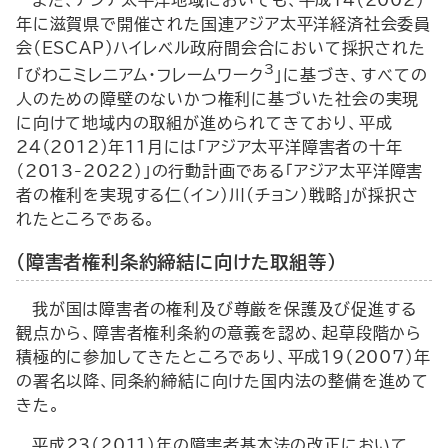
また、アジア太平洋地域においても、平成14（2002）
年に滋賀県で開催された国連アジア太平洋経済社会委員
会（ESCAP）ハイレベル政府間会合において採択された
3
「びわこミレニアム・フレームワーク
」に基づき、すべての
人のための障壁のないかつ権利に基づいた社会の実現
に向けて地域内の取組が進められてきており、平成
24（2012）年11月には「アジア太平洋障害者の十年
（2013-2022）」の行動計画である「アジア太平洋障害
者の権利を実現する仁(イン)川(チョン)戦略」が採択さ
れたところである。
（障害者権利条約締結に向けた取組等）
我が国は障害者の権利及び尊厳を保護及び促進する
観点から、障害者権利条約の意義を認め、起草段階から
積極的に参加してきたところであり、平成19（2007）年
の署名以降、同条約締結に向けた国内法の整備を進めて
きた。
平成23（2011）年の障害者基本法の改正において