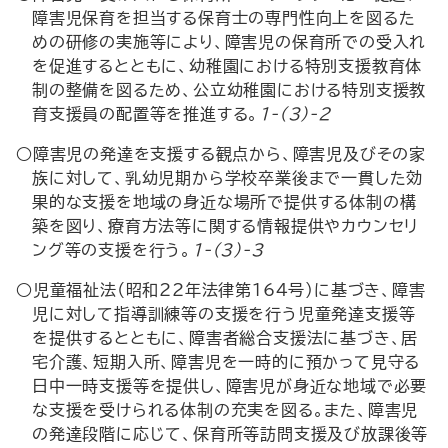
障害児保育を担当する保育士の専門性向上を図るた
めの研修の実施等により、障害児の保育所での受入れ
を促進するとともに、幼稚園における特別支援教育体
制の整備を図るため、公立幼稚園における特別支援教
育支援員の配置等を推進する。
1-(3)-2
○障害児の発達を支援する観点から、障害児及びその家
族に対して、乳幼児期から学校卒業後まで一貫した効
果的な支援を地域の身近な場所で提供する体制の構
築を図り、療育方法等に関する情報提供やカウンセリ
ング等の支援を行う。
1-(3)-3
○児童福祉法（昭和22年法律第164号）に基づき、障害
児に対して指導訓練等の支援を行う児童発達支援等
を提供するとともに、障害者総合支援法に基づき、居
宅介護、短期入所、障害児を一時的に預かって見守る
日中一時支援等を提供し、障害児が身近な地域で必要
な支援を受けられる体制の充実を図る。また、障害児
の発達段階に応じて、保育所等訪問支援及び放課後等