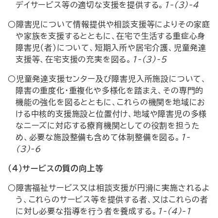
デイサービス等の適切な支援を提供する。
1-(3)-4
○障害児について情報提供や相談支援等によりその家庭
や家族を支援するとともに、在宅で生活する重症心身
障害児（者）について、短期入所や居宅介護、児童発達
支援等、在宅支援の充実を図る。
1-(3)-5
○児童発達支援センター及び障害児入所施設について、
障害の重度化・重複化や多様化を踏まえ、その専門的
機能の強化を図るとともに、これらの機関を地域にお
ける中核的支援施設と位置付け、地域や障害児の多様
なニーズに対応する療育機関としての役割を担うた
め、必要な施設整備も含めて体制整備を図る。
1-
(3)-6
（４）サービスの質の向上等
○障害福祉サービス又は相談支援が円滑に実施されるよ
う、これらのサービス等を提供する者、又はこれらの者
に対し必要な指導を行う者を養成する。
1-(4)-1