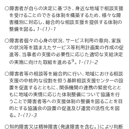
○障害者が自らの決定に基づき、身近な地域で相談支援
を受けることのできる体制を構築するため、様々な障
害種別に対応し、総合的な相談支援を提供する体制の
整備を図る。
1-(1)-1
○障害者個々の心身の状況、サービス利用の意向、家族
の状況等を踏まえたサービス等利用計画案の作成の促
進等、当事者の支援の必要性に応じた適切な支給決定
9
の実施に向けた取組を進める
。
1-(1)-2
○障害者等の相談等を総合的に行い、地域における相談
支援の中核的な役割を担う基幹相談支援センターの設
置を促進するとともに、関係機関の連携の緊密化とと
もに地域の実情に応じた体制整備について協議を行
うことで障害者等への支援体制の整備を図ることを目
的とする協議会の設置の促進及び運営の活性化を図
る。
1-(1)-3
○知的障害又は精神障害（発達障害を含む。）により判断