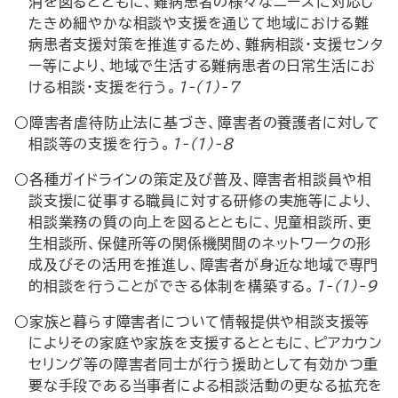
消を図るとともに、難病患者の様々なニーズに対応し
たきめ細やかな相談や支援を通じて地域における難
病患者支援対策を推進するため、難病相談・支援センタ
ー等により、地域で生活する難病患者の日常生活にお
ける相談・支援を行う。
1-(1)-7
○障害者虐待防止法に基づき、障害者の養護者に対して
相談等の支援を行う。
1-(1)-8
○各種ガイドラインの策定及び普及、障害者相談員や相
談支援に従事する職員に対する研修の実施等により、
相談業務の質の向上を図るとともに、児童相談所、更
生相談所、保健所等の関係機関間のネットワークの形
成及びその活用を推進し、障害者が身近な地域で専門
的相談を行うことができる体制を構築する。
1-(1)-9
○家族と暮らす障害者について情報提供や相談支援等
によりその家庭や家族を支援するとともに、ピアカウン
セリング等の障害者同士が行う援助として有効かつ重
要な手段である当事者による相談活動の更なる拡充を