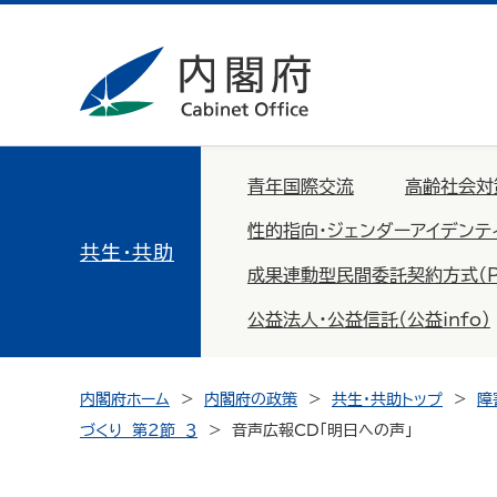
青年国際交流
高齢社会対
性的指向・ジェンダーアイデンテ
共生・共助
成果連動型民間委託契約方式（PFS：
公益法人・公益信託（公益info）
内閣府ホーム
内閣府の政策
共生・共助トップ
障
づくり 第２節 ３
音声広報
CD
「明日への声」