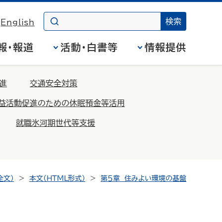
English
報・報道
活動・白書等
情報提供
進
交通安全対策
益活動促進のための休眠預金等活用
就職氷河期世代等支援
全文）
本文（HTML形式）
第５章 住みよい環境の基盤