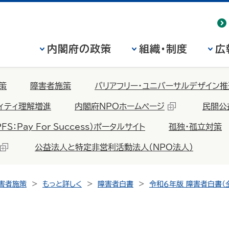
内閣府の政策
組織・制度
広
策
障害者施策
バリアフリー・ユニバーサルデザイン推
ィティ理解増進
内閣府NPOホームページ
民間公
Pay For Success）ポータルサイト
孤独・孤立対策
公益法人と特定非営利活動法人（NPO法人）
害者施策
もっと詳しく
障害者白書
令和６年版 障害者白書（