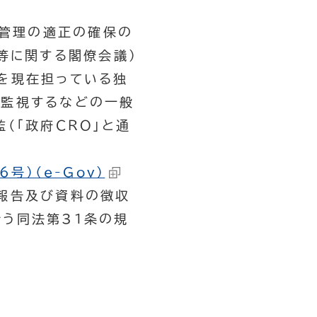
書管理の適正の確保の
等に関する閣僚会議）
を現在担っている独
時監視するなどの一般
（「政府ＣＲＯ」と通
号）（e-Gov）
報告及び資料の徴収
う同法第31条の規