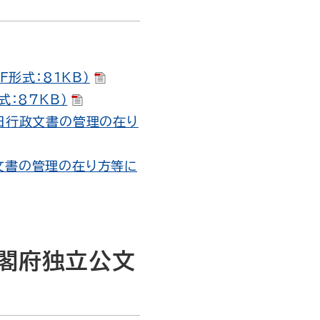
形式：81KB）
：87KB）
日行政文書の管理の在り
文書の管理の在り方等に
閣府独立公文