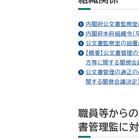
内閣府公文書監察室に
内閣府本府組織令（平
公文書監察室の設置に
【概要】公文書管理
方等に関する閣僚会議
公文書管理の適正の
関する閣僚会議決定）（
職員等からの
書管理監に対