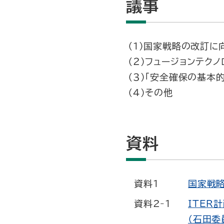
議事
（１）国家戦略の改訂に
（２）フュージョンテク
（３）「安全確保の基本
（４）その他
資料
資料1
国家戦略
資料2-1
ITER
（石田委