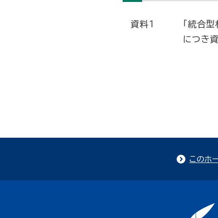
資料1
「統合型
につき資
このホ