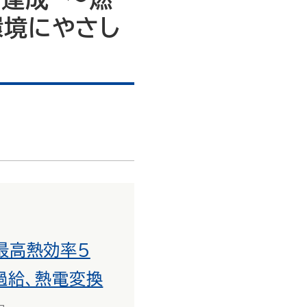
環境にやさし
最高熱効率５
過給、熱電変換