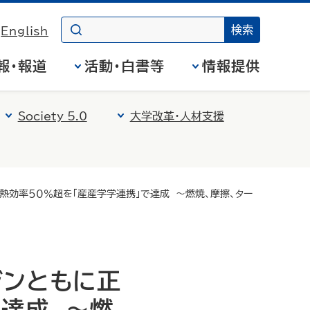
English
報・報道
活動・白書等
情報提供
Society 5.0
大学改革・人材支援
効率５０％超を「産産学学連携」で達成 ～燃焼、摩擦、ター
ジンともに正
で達成 ～燃