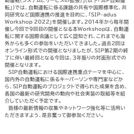
動運転（システムとサービスの拡張）」（以下「SIP自動運
転」）では、自動運転に係る課題の共有や国際標準化、共
同研究など国際連携の推進を目的に、「SIP-adus
Workshop 2022」を開催します。2014年から毎年開
催し今回で９回目の開催となる本Workshopは、自動運
転に関する国際会議として広く認知され、これまでも海
外からも多くの参加をいただいてきました。過去2回は
オンライン形式での開催となりましたが、SIP第２期の終
了に伴い最終回となる今回は、３年振りの対面形式での
開催となります。
SIP自動運転における国際連携重点テーマを中心に、
国内外の自動運転に係るキーパーソンや専門家などか
ら、SIP自動運転のプロジェクトで得られた成果を含め、
各国の最新の研究開発の動向や社会実装の取組等を紹
介していただく予定です。
皆様の最新情報の収集やネットワーク強化等に活用い
ただきますよう、是非奮って御参加ください。