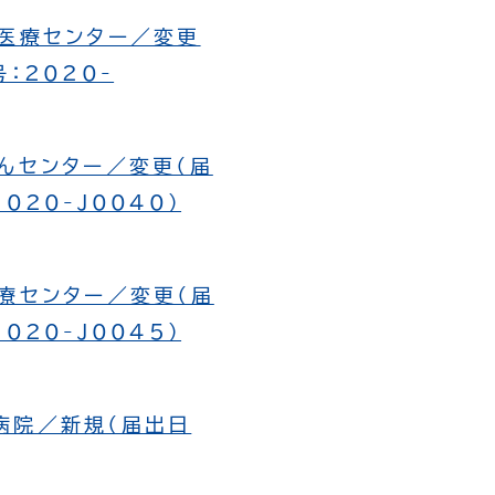
西医療センター／変更
：2020-
がんセンター／変更（届
020-J0040）
医療センター／変更（届
020-J0045）
病院／新規（届出日