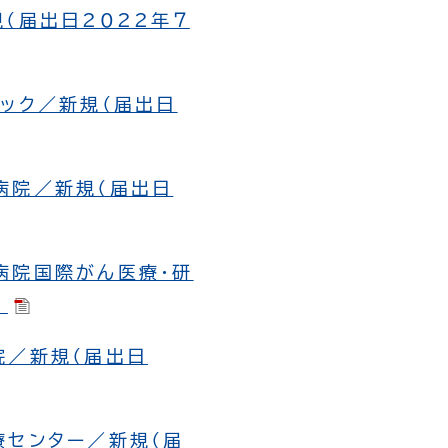
規（届出日2022年７
ニック／新規（届出日
病院／新規（届出日
病院国際がん医療・研
）
院／新規（届出日
療センター／新規（届