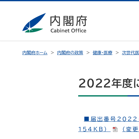
内閣府ホーム
内閣府の政策
健康・医療
次世代医
2022年
■届出番号2022
154KB）
（変更