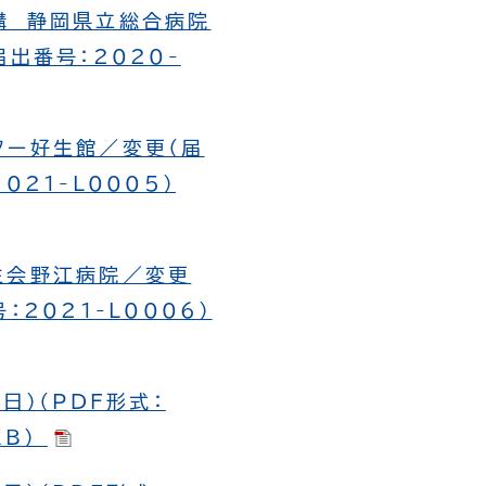
構 静岡県立総合病院
届出番号：2020-
ター好生館／変更（届
021-L0005）
済生会野江病院／変更
：2021-L0006）
日）（PDF形式：
KB）