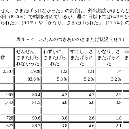
ぜん、さまたげられなかった」の割合は、外出頻度がほとんど毎日
～3日（82.6％）で8割を占めているが、週に1日以下では64.
られた」（9.1％）や「かなり、さまたげられた」（11.5％
表１－４ ふだんのつきあいのさまたげ状況（Ｑ４）
ぜんぜん、
わずかに、
すこし、さ
かなり、さ
非
総数
さまたげら
さまたげら
またげられ
またげられ
ま
れなかった
れた
た
た
2,307
1,928
122
121
74
83.6％
5.3％
5.2％
3.2％
965
86.4
4.3
4.3
2.5
1,342
81.5
6.0
6.0
3.8
728
90.6
3.8
2.6
1.8
627
86.7
3.8
4.6
2.1