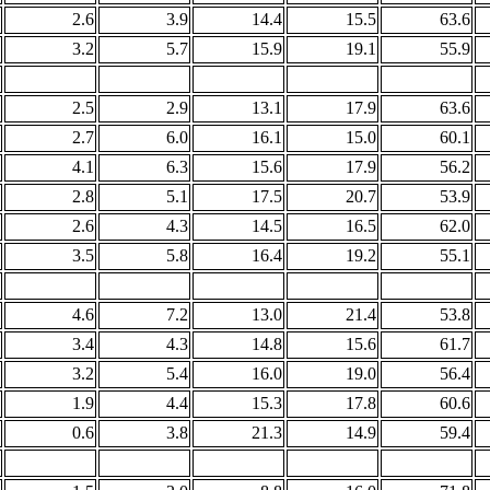
2.6
3.9
14.4
15.5
63.6
3.2
5.7
15.9
19.1
55.9
2.5
2.9
13.1
17.9
63.6
2.7
6.0
16.1
15.0
60.1
4.1
6.3
15.6
17.9
56.2
2.8
5.1
17.5
20.7
53.9
2.6
4.3
14.5
16.5
62.0
3.5
5.8
16.4
19.2
55.1
4.6
7.2
13.0
21.4
53.8
3.4
4.3
14.8
15.6
61.7
3.2
5.4
16.0
19.0
56.4
1.9
4.4
15.3
17.8
60.6
0.6
3.8
21.3
14.9
59.4