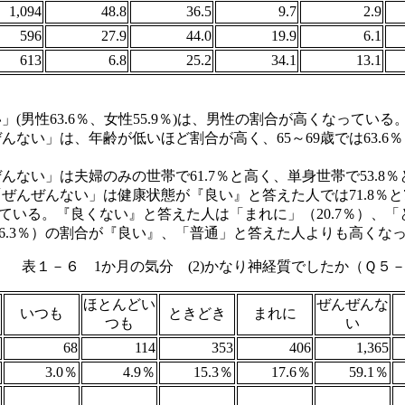
1,094
48.8
36.5
9.7
2.9
596
27.9
44.0
19.9
6.1
613
6.8
25.2
34.1
13.1
(男性63.6％、女性55.9％)は、男性の割合が高くなっている
ない」は、年齢が低いほど割合が高く、65～69歳では63.6％と
ない」は夫婦のみの世帯で61.7％と高く、単身世帯で53.8
ぜんぜんない」は健康状態が『良い』と答えた人では71.8％
っている。『良くない』と答えた人は「まれに」（20.7％）、「
（6.3％）の割合が『良い』、「普通」と答えた人よりも高くな
表１－６ 1か月の気分 (2)かなり神経質でしたか（Ｑ５－
ほとんどい
ぜんぜんな
いつも
ときどき
まれに
つも
い
68
114
353
406
1,365
3.0％
4.9％
15.3％
17.6％
59.1％