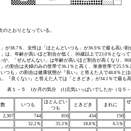
次のとおりとなっている。
が38.7％、女性は「ほとんどいつも」が36.9％で最も高い
」は、年齢が高いほど割合が低く、80歳以上で23.0％となっ
いが、「ぜんぜんない」は年齢が高いほど割合が高くなり、80歳
の割合は夫婦のみの世帯で36.1％と高く、単身世帯で25.5
いつも」の割合は健康状態が『良い』と答えた人で48.8％と
いる。『良くない』と答えた人では「ときどき」が34.1％で最も
表１－５ 1か月の気分 (1)元気いっぱいでしたか（Ｑ５－
ほとんどい
ぜ
総数
いつも
ときどき
まれに
つも
2,307
744
816
434
150
32.2％
35.3％
18.8％
6.5％