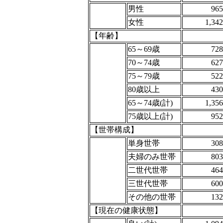
男性
965
女性
1,342
【年齢】
65～69歳
728
70～74歳
627
75～79歳
522
80歳以上
430
65～74歳(計)
1,356
75歳以上(計)
952
【世帯構成】
単身世帯
308
夫婦のみ世帯
803
二世代世帯
464
三世代世帯
600
その他の世帯
132
【現在の健康状態】