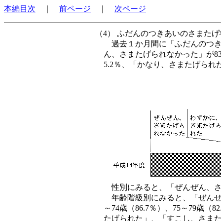
本編目次
｜
前ページ
｜
次ページ
（4） ふだんのつきあいのさまた
過去１か月間に「ふだんのつ
ん、さまたげられなかった」が8
5.2％、「かなり、さまたげられ
性別にみると、「ぜんぜん、さま
年齢階級別にみると、「ぜんぜん
～74歳（86.7％）、75～79
たげられた」、「すこし、さま