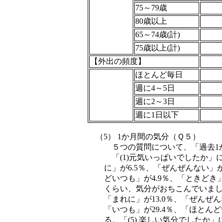
75～79歳
80歳以上
65～74歳(計)
75歳以上(計)
【外出の頻度】
ほとんど毎日
週に4～5日
週に2～3日
週に1日以下
（5） 1か月間の気分（Ｑ５）
５つの質問について、「過去1
「(1)元気いっぱいでしたか」
に」が6.5％、「ぜんぜんない」
どいつも」が4.9％、「ときどき」
くらい、気分がおちこんでいました
「まれに」が13.0％、「ぜんぜ
「いつも」が29.4％、「ほとんど
る。「(5) 楽しい気分でしたか」