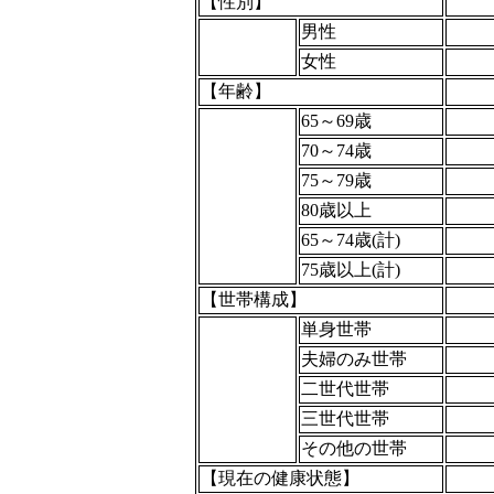
【性別】
男性
女性
【年齢】
65～69歳
70～74歳
75～79歳
80歳以上
65～74歳(計)
75歳以上(計)
【世帯構成】
単身世帯
夫婦のみ世帯
二世代世帯
三世代世帯
その他の世帯
【現在の健康状態】