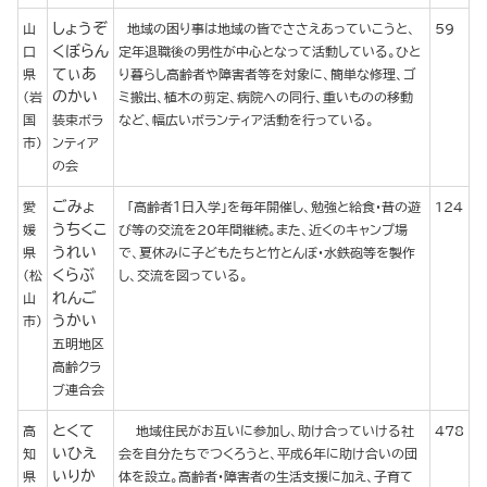
しょうぞ
山
地域の困り事は地域の皆でささえあっていこうと、
59
くぼらん
口
定年退職後の男性が中心となって活動している。ひと
てぃあ
県
り暮らし高齢者や障害者等を対象に、簡単な修理、ゴ
のかい
(岩
ミ搬出、植木の剪定、病院への同行、重いものの移動
国
装束ボラ
など、幅広いボランティア活動を行っている。
市)
ンティア
の会
ごみょ
愛
「高齢者１日入学」を毎年開催し、勉強と給食・昔の遊
124
うちくこ
媛
び等の交流を20年間継続。また、近くのキャンプ場
うれい
県
で、夏休みに子どもたちと竹とんぼ・水鉄砲等を製作
くらぶ
(松
し、交流を図っている。
れんご
山
うかい
市)
五明地区
高齢クラ
ブ連合会
とくて
高
地域住民がお互いに参加し、助け合っていける社
478
いひえ
知
会を自分たちでつくろうと、平成６年に助け合いの団
いりか
県
体を設立。高齢者・障害者の生活支援に加え、子育て