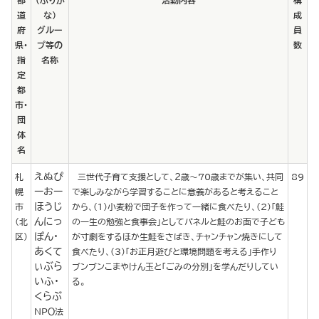
都
（ふりが
活動内容
構
道
な）
成
府
グルー
員
県･
プ等の
数
指
名称
定
都
市･
団
体
名
えぬぴ
札
三世代子育て支援として、２歳～70歳までが集い、共同
89
ーおー
幌
で楽しみながら学習することに意義があると考えること
ほうじ
市
から、(1)小麦粉で団子を作って一緒に食べたり、(2)「鮭
んにっ
(北
の一生の勉強と食事会」としてパネルと鮭のお面で子ども
ぽん・
区)
が寸劇をするほか生鮭をさばき、チャンチャン焼きにして
あくて
食べたり、(3)「お正月遊びと環境問題を考える」手作り
ぃぶら
ブンブンこまやけん玉と「ごみの分別」を学んだりしてい
いふ・
る。
くらぶ
ＮＰＯ法