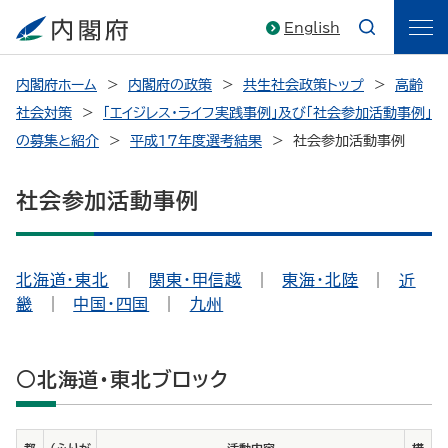
English
内閣府ホーム
内閣府の政策
共生社会政策トップ
高齢
社会対策
「エイジレス・ライフ実践事例」及び「社会参加活動事例」
の募集と紹介
平成17年度選考結果
社会参加活動事例
社会参加活動事例
北海道・東北
｜
関東・甲信越
｜
東海・北陸
｜
近
畿
｜
中国・四国
｜
九州
○北海道・東北ブロック