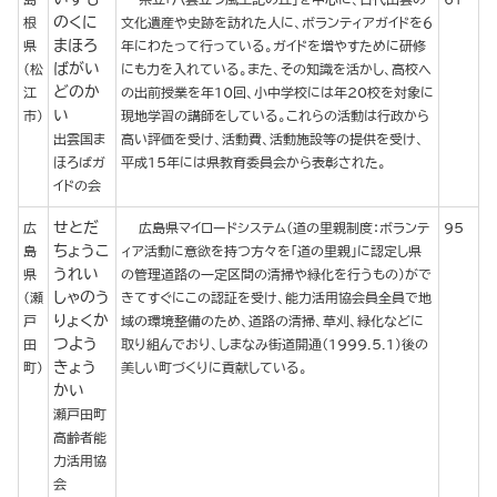
のくに
根
文化遺産や史跡を訪れた人に、ボランティアガイドを６
まほろ
県
年にわたって行っている。ガイドを増やすために研修
ばがい
(松
にも力を入れている。また、その知識を活かし、高校へ
どのか
江
の出前授業を年10回、小中学校には年20校を対象に
い
市)
現地学習の講師をしている。これらの活動は行政から
出雲国ま
高い評価を受け、活動費、活動施設等の提供を受け、
ほろばガ
平成15年には県教育委員会から表彰された。
イドの会
せとだ
広
広島県マイロードシステム（道の里親制度：ボランテ
95
ちょうこ
島
ィア活動に意欲を持つ方々を「道の里親」に認定し県
うれい
県
の管理道路の一定区間の清掃や緑化を行うもの）がで
しゃのう
(瀬
きてすぐにこの認証を受け、能力活用協会員全員で地
りょくか
戸
域の環境整備のため、道路の清掃、草刈、緑化などに
つよう
田
取り組んでおり、しまなみ街道開通（1999.5.1）後の
きょう
町)
美しい町づくりに貢献している。
かい
瀬戸田町
高齢者能
力活用協
会