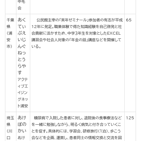
中毛
会
あく
千葉
公民館主宰の「実年ゼミナール」参加者の有志が平成
65
てぃ
県
12年に発足。職業体験で得た知識経験を自己啓発と社
ぶえ
(浦
会貢献に活かすため、中学３年生を対象としたEXCEL
いじ
安
講習会や社会人対象の「年金の話」講座などを開催して
んぐ
市)
いる。
ねっ
とう
らや
す
アクテ
ィブエ
イジン
グネッ
ト浦安
あけ
埼玉
糖尿病で入院した患者に対し、退院後の食事療法など
125
ぼの
県
を一緒に勉強しながら、明るく病気と付き合っていくこ
かい
(川
とを促す。具体的には、学習会、研修旅行（１泊）、歩こう
口
あけ
会などを企画、運営し、患者同士の情報交換と交流を図