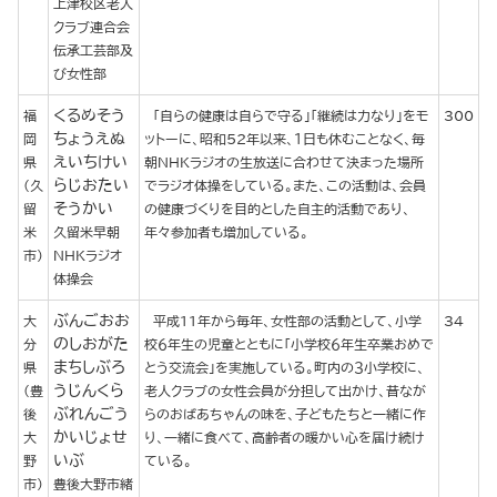
上津校区老人
クラブ連合会
伝承工芸部及
び女性部
くるめそう
福
「自らの健康は自らで守る」「継続は力なり」をモ
300
ちょうえぬ
岡
ットーに、昭和52年以来、１日も休むことなく、毎
えいちけい
県
朝NHKラジオの生放送に合わせて決まった場所
らじおたい
(久
でラジオ体操をしている。また、この活動は、会員
そうかい
留
の健康づくりを目的とした自主的活動であり、
米
久留米早朝
年々参加者も増加している。
市)
NHKラジオ
体操会
ぶんごおお
大
平成11年から毎年、女性部の活動として、小学
34
のしおがた
分
校６年生の児童とともに「小学校６年生卒業おめで
まちしぶろ
県
とう交流会」を実施している。町内の３小学校に、
うじんくら
(豊
老人クラブの女性会員が分担して出かけ、昔なが
ぶれんごう
後
らのおばあちゃんの味を、子どもたちと一緒に作
かいじょせ
大
り、一緒に食べて、高齢者の暖かい心を届け続け
いぶ
野
ている。
市)
豊後大野市緒