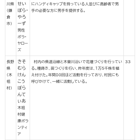
せい
川県
にハンディキャップを持っている人並びに高齢者で男
ぼら・
(鎌
手の必要な方に男手を提供する。
やろ
倉
ーず
市)
男性
ボラ・
ヤロー
ズ
きそ
長野
村内の県道沿線と木曽川沿いで花壇づくりを行ってい
33
むら
県
る。種蒔き、苗つくりを行い、昨年度は、１万５千株を植
けん
(木
え付けた。年間80回ほど活動を行っており、村民にも
こう
祖
呼びかけて、一緒に活動している。
ぼら
村)
んて
ぃあ
木祖
村健
康ボラ
ンティ
ア