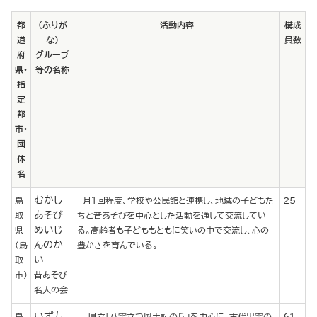
都
（ふりが
活動内容
構成
道
な）
員数
府
グループ
県･
等の名称
指
定
都
市･
団
体
名
むかし
鳥
月１回程度、学校や公民館と連携し、地域の子どもた
25
あそび
取
ちと昔あそびを中心とした活動を通して交流してい
めいじ
県
る。高齢者も子どももともに笑いの中で交流し、心の
んのか
(鳥
豊かさを育んでいる。
い
取
市)
昔あそび
名人の会
いずも
島
県立「八雲立つ風土記の丘」を中心に、古代出雲の
61