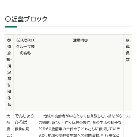
○近畿ブロック
都
（ふりがな）
活動内容
構
道
グループ等
成
府
の名称
員
県･
数
指
定
都
市･
団
体
名
でんしょう
大
地域の高齢者が中心となり伝え残したい昔ながら
33
ひろば
阪
の唱歌、遊び、手作り玩具の製作、昔の生活の様子な
府
伝承広場
どを60歳前半の世代や子どもたちに伝授していき、
(忠
また、地域の高齢者施設への慰問活動、町行事など