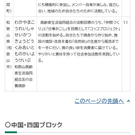
岡
にも積極的に参加し、メンバー自身が楽しみ、協力し
町)
合い、地域のため自分たちのために活動している。
わかやまこ
和
高齢者生活協同組合の活動目標のうち、「仲間づく
11
うれいしゃ
歌
り」と「仕事おこし」を目標として「コッコプロジェクト」
せいかつ
山
の活動を始める。自分たちで鶏舎から作り始め、施
きょうどう
県
設の増設・改良を重ね「自然卵」の生産から販売まで
くみあいと
(和
を一手に行い、質の良い卵を消費者に届けている。
ものかいよ
歌
やりがいと責任を持って社会参加活動を実践してい
うけいぶ
山
る。
市)
和歌山高齢
者生活協同
組合友の会
養鶏部
このページの先頭へ
○中国・四国ブロック