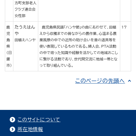
方町支部老人
クラブ連合会
女性部
たうえはん
鹿
鹿児島県民謡「ハンヤ節」の曲にあわせて、田植
17
や
児
えから収穫までの昔ながらの農作業、心温まる農
島
田植えハンヤ
業風景の中での近所の助け合いを昔の道具等を
県
使い表現しているものである。婦人会、PTA活動
(日
の中で培った知識や経験を活かしての地域おこし
置
に繋がる活動であり、世代間交流に地域一帯とな
市)
って取り組んでいる。
このページの先頭へ
このサイトについて
所在地情報