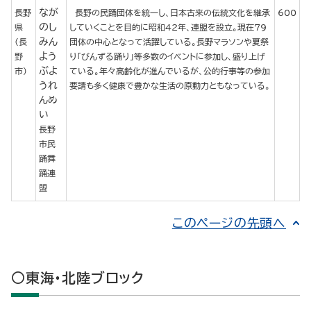
なが
長野
長野の民踊団体を統一し、日本古来の伝統文化を継承
600
のし
県
していくことを目的に昭和42年、連盟を設立。現在79
みん
(長
団体の中心となって活躍している。長野マラソンや夏祭
よう
野
り「びんずる踊り」等多数のイベントに参加し、盛り上げ
ぶよ
市)
ている。年々高齢化が進んでいるが、公的行事等の参加
うれ
要請も多く健康で豊かな生活の原動力ともなっている。
んめ
い
長野
市民
踊舞
踊連
盟
このページの先頭へ
○東海・北陸ブロック