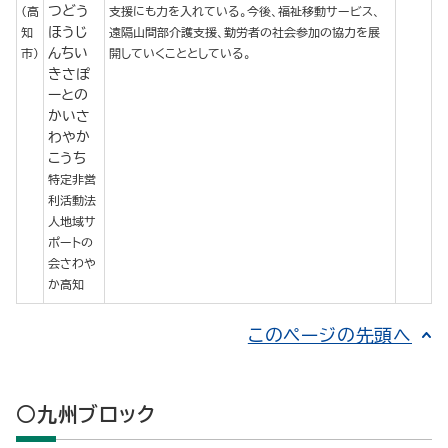
つどう
(高
支援にも力を入れている。今後、福祉移動サービス、
ほうじ
知
遠隔山間部介護支援、勤労者の社会参加の協力を展
んちい
市)
開していくこととしている。
きさぽ
ーとの
かいさ
わやか
こうち
特定非営
利活動法
人地域サ
ポートの
会さわや
か高知
このページの先頭へ
○九州ブロック