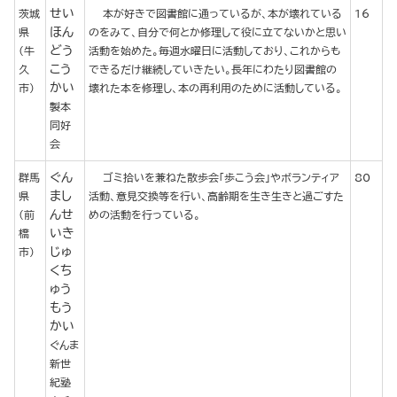
せい
茨城
本が好きで図書館に通っているが、本が壊れている
16
ほん
県
のをみて、自分で何とか修理して役に立てないかと思い
どう
(牛
活動を始めた。毎週水曜日に活動しており、これからも
こう
久
できるだけ継続していきたい。長年にわたり図書館の
かい
市)
壊れた本を修理し、本の再利用のために活動している。
製本
同好
会
ぐん
群馬
ゴミ拾いを兼ねた散歩会「歩こう会」やボランティア
80
まし
県
活動、意見交換等を行い、高齢期を生き生きと過ごすた
んせ
(前
めの活動を行っている。
いき
橋
じゅ
市)
くち
ゅう
もう
かい
ぐんま
新世
紀塾