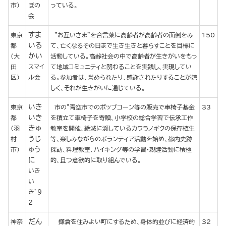
市)
ぼの
っている。
会
すま
東京
”お互いさま”を合言葉に高齢者が高齢者の面倒をみ
150
いる
都
て、亡くなるその日まで生き生きと暮らすことを目標に
かい
(大
活動している。高齢社会の中で高齢者が生きがいをもっ
田
スマイ
て地域コミュニティと関わることを実践し、実現してい
区)
ル会
る。参加者は、誉められたり、感謝されたりすることが嬉
しく、それが生きがいに通じている。
いき
東京
市の”青空市でのポップコーン等の販売で車椅子基金
33
いき
都
を積立て車椅子を寄贈、小学校の総合学習で伝承工作
きゅ
(羽
教室を開催、絶滅に瀕しているカワラノギクの保存植生
うじ
村
等、楽しみながらのボランティア活動を始め、都内史跡
ゅう
市)
探訪、料理教室、ハイキング等の学習・親睦活動に積極
に
的、且つ意欲的に取り組んでいる。
いき
い
き’９
２
だん
神奈
鎌倉を住みよい町にするため、身体的並びに経済的
32