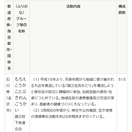
都
（ふりが
活動内容
構成
道
な）
員数
府
グルー
県･
プ等の
指
名称
定
都
市･
団
体
名
もろえ
石
(1) 平成15年より、天保年間から地域に受け継がれ
515
こうか
川
るも近年衰退している「諸江住吉おどり」を復活しよう
ことぶ
県
と保存会の設立に積極的に参加、伝統芸能の保存・伝
きれん
(金
承につとめている。地域住民の連帯意識及び交流が深
ごうか
沢
まり、高齢者の健康づくりにもなっている。
い
市)
(2) S昭和60年頃から、神社や公共施設、空き地等
諸江校
の清掃奉仕活動を約20年間休まず行っている。
下寿連
合会