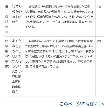
わてら
福
紅葉まつりの清掃ボランティアから始まった活動
40
のかい
井
は、現在、高齢者への配食サービス、交通安全のマスコ
県
和手楽
ット作り、保育所児童とのふれあい活動、高齢者の生き
(和
の会
がい活動にも広がり、自主的な地域活動の見本となっ
泉
ている。
村)
あくた
岐
昭和60年、市支所の旧建物を利用して郷土資料館
28
みきょ
阜
が開設され、同時にわら細工の研究会が発足。翌61年
うどし
県
には市歴史博物館の「わら博」にわら加工品を出展する
りょう
(岐
など活動。以後、「先人の生活を少しでも後世に伝えよ
かんほ
阜
う」と市内の小中学校や公民館を巡回し、「わら細工教
うしい
市)
室」で指導にあたっている。
んかい
芥見郷
土資料
館奉仕
員会
このページの先頭へ