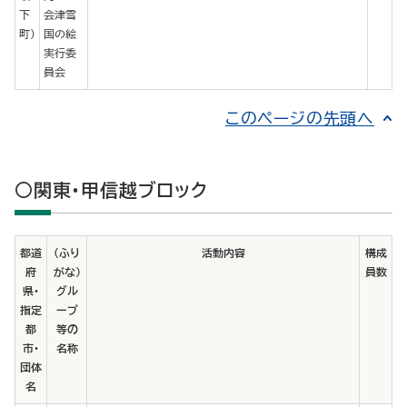
下
会津雪
町)
国の絵
実行委
員会
このページの先頭へ
○関東・甲信越ブロック
都道
（ふり
活動内容
構成
府
がな）
員数
県･
グル
指定
ープ
都
等の
市･
名称
団体
名