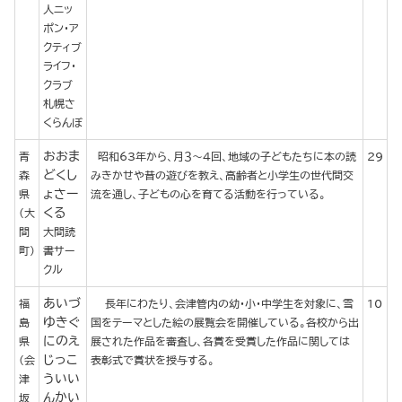
人ニッ
ポン・ア
クティブ
ライフ・
クラブ
札幌さ
くらんぼ
おおま
青
昭和63年から、月３～４回、地域の子どもたちに本の読
29
どくし
森
みきかせや昔の遊びを教え、高齢者と小学生の世代間交
ょさー
県
流を通し、子どもの心を育てる活動を行っている。
くる
(大
間
大間読
町)
書サー
クル
あいづ
福
長年にわたり、会津管内の幼・小・中学生を対象に、雪
10
ゆきぐ
島
国をテーマとした絵の展覧会を開催している。各校から出
にのえ
県
展された作品を審査し、各賞を受賞した作品に関しては
じっこ
(会
表彰式で賞状を授与する。
ういい
津
んかい
坂