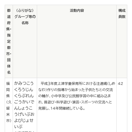
都
（ふりがな）
活動内容
構成
道
グループ等の
員数
府
名称
県･
指
定
都
市･
団
体
名
かみつこう
福
平成３年度上津学童保育所における注連縄（しめ
42
くろうじん
岡
なわ）作りの指導から始まった子供たちとの交流
くらぶれん
県
の輪が、小中学及び公民館学習の中に組み込ま
ごうかいで
(久
れ、昔遊び・科学遊び・演芸・スポーツの交流へと
んしょうこ
留
発展し、14年間継続している。
うげいぶお
米
よびじょせ
市)
いぶ