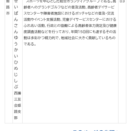
せ
姫
スポーツを中心とした総合ボランティアグループである。高
83
い
路
齢者へのグランドゴルフなどの普及活動、高齢者デイサービ
ば
市
スセンターや障害者施設におけるボッチャなどの普及・交流
ん
活動やイベント支援活動、児童デイサービスセンターにおける
さ
ふれあい活動、行政との協働による高齢者体力測定及び健康
ん
度調査活動などを行っており、年間１５０回にも達するその活
ゆ
動は多彩かつ精力的で、地域社会に大きく貢献しているもの
う
である。
か
い
ひ
め
じ
し
ぶ
西播
三友
会姫
路支
部