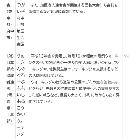
つか
会
また、旭区老人連合会が開催する囲碁大会にも審判を
いぎ
（東
派遣するなど地域に貢献している。
京
府中
都・
西部
府中
地区
市）
生活
会議
うぉ
（財）
平成１３年会を発足し、毎月１０km程度の月例ウォーキ
72
ーき
日本
ングの他、特別企画の一泊及び奥入瀬川沿いの６kmウォ
んぐ
郵政
ーキングや、他機関主催のウォーキングを支援するなど
ぐる
退職
の活動を続けている。
ーぷ
者連
ウォーキングの傍ら道端や公園のゴミや空き缶収集な
もも
盟
どを行い、高齢者の健康増進と環境美化への貢献がマス
いし
（青
コミ紙に載るなど、反響も大きく、市町村等からも高く評
ある
森
価されている。
こう
県・
かい
上北
郡）
ウォ
ーキ
ング