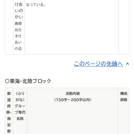
けあ
なっている。
いの
かい
高根
台た
すけ
あい
の会
このページの先頭へ
○東海・北陸ブロック
都
（ふり
活動内容
構成
道
がな）
（１５０字～２００字以内）
員数
府
グルー
県・
プ等の
指
名称
定
都