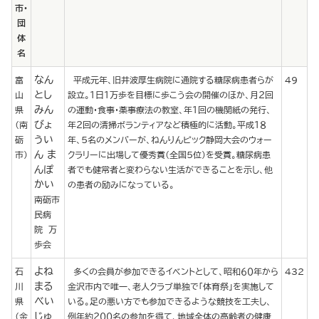
市・
団
体
名
なん
富
平成元年、旧井波厚生病院に通院する糖尿病患者らが
49
とし
山
設立。１日１万歩を目標に歩こう会の開催のほか、月２回
みん
県
の運動・食事・薬事療法の教室、年１回の機関紙の発行、
びょ
（南
年２回の清掃ボランティアなど積極的に活動。平成１８
うい
砺
年、５名のメンバーが、ねんりんピック静岡大会のウォー
ん ま
市）
クラリーに出場して優秀賞（全国５位）を受賞。糖尿病患
んぽ
者でも健常者と変わらない生活ができることを示し、他
かい
の患者の励みになっている。
南砺市
民病
院 万
歩会
よね
石
多くの会員が参加できるイベントとして、昭和６０年から
432
まる
川
金沢市内で唯一、老人クラブ単独で「体育祭」を実施して
べい
県
いる。足の悪い方でも参加できるような競技を工夫し、
じゅ
（金
例年約２００名の参加を得て、地域全体の高齢者の健康