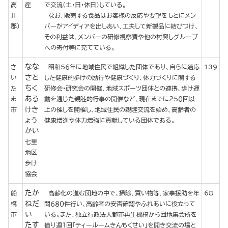
高
産
で交流（土・日・休日）している。
井
なお、販売する食品はお客様の反応や要望をもとにメン
郡）
バーがアイディアを出しあい、工夫して新製品に結びつけ、
その利益は、メンバーの研修視察費や他の村興しグループ
への寄付等に充てている。
なな
さ
昭和５６年に地域住民で組織した団体であり、自らに適応
139
さと
い
した健康的歩けの励行や健康づくり、体力づくりに関する
ちく
た
研修会・研究会の開催、地域スポーツ団体との連携、歩け運
ある
ま
動を通じた親睦的行事の開催など、現在までに２５０回以
けき
市
上の催しを開催し、地域住民の親睦交流を始め、高齢者の
ょう
健康増進や体力増強に貢献している団体である。
かい
七里
地区
歩け
協会
たか
船
高齢化の進む団地の中で、掃除、買い物等、家事援助を年
68
ねだ
橋
間６８０件行い、高齢者の安否確認やふれあいに役立って
い
市
いる。また、独立行政法人都市再生機構から団地集会所を
たす
借り週１回「ティールームきんもくせい」を開き交流の場と