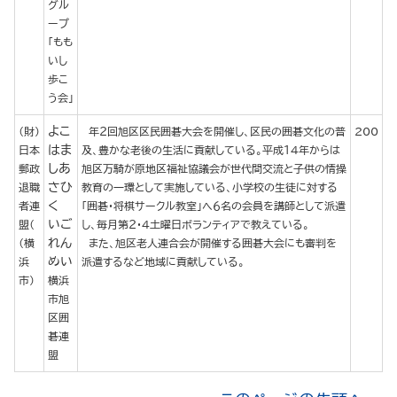
グル
ープ
「もも
いし
歩こ
う会」
よこ
（財）
年２回旭区区民囲碁大会を開催し、区民の囲碁文化の普
200
はま
日本
及、豊かな老後の生活に貢献している。平成１４年からは
しあ
郵政
旭区万騎が原地区福祉協議会が世代間交流と子供の情操
さひ
退職
教育の一環として実施している、小学校の生徒に対する
く
者連
「囲碁・将棋サークル教室」へ６名の会員を講師として派遣
いご
盟（
し、毎月第２・４土曜日ボランティアで教えている。
れん
（横
また、旭区老人連合会が開催する囲碁大会にも審判を
めい
浜
派遣するなど地域に貢献している。
市）
横浜
市旭
区囲
碁連
盟