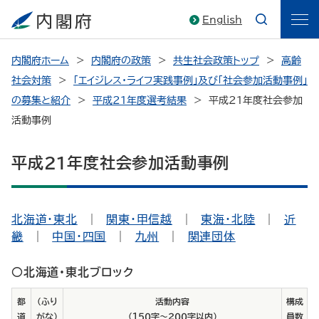
English
内閣府ホーム
内閣府の政策
共生社会政策トップ
高齢
社会対策
「エイジレス・ライフ実践事例」及び「社会参加活動事例」
の募集と紹介
平成21年度選考結果
平成21年度社会参加
活動事例
平成21年度社会参加活動事例
北海道・東北
｜
関東・甲信越
｜
東海・北陸
｜
近
畿
｜
中国・四国
｜
九州
｜
関連団体
○北海道・東北ブロック
都
（ふり
活動内容
構成
道
がな）
（１５０字～２００字以内）
員数