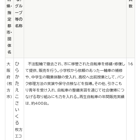
県・
グル
数
指
ープ
定
等の
都
名称
市・
団
体
名
ひ
大
不法駐輪で撤去され、市に移管された自転車を修繕・修復し
16
ら
阪
て提供、販売を行う。小学校から依頼のあった一輪車の補修
か
府
や、中学生の職業体験の受入れ、高校へ出前授業として、パン
た
（枚
ク修理方法の実演や保守点検などを指導。その他、引きこも
え
方
り青年を受け入れ、自転車の整備実習を通じて社会復帰につ
こ
市）
なげる取り組みにも力を入れる。再生自転車の年間販売実績
さ
は、約400台。
い
く
る
枚方
エコ