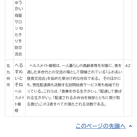
ゅう
かい
母屋
サロ
ン ね
たき
り予
防交
流会
へる
北
ヘルスメイト曽根は、一人暮らしの高齢者等を対象に、食を
42
すめ
九
通した多世代との交流の場として開催されている「ふれあい
いと
州
昼食交流会」を始めた草分け的な存在である。 そのほかに
そね
市
も、男性配達員も活動する訪問給食サービス等も地域で行
ヘル
っている。これらは、「食事を作る生きがい」、「配達して喜ば
スメイ
れる生きがい」、「配達されるお弁当を挨拶とともに受け取
ト曽
る喜び」この３者すべてが満たされる活動である。
根
このページの先頭へ