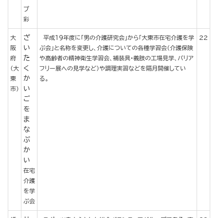
プ
彩
ざ
大
平成１９年度に「男の介護研究会」から「大東市在宅介護を学
22
い
阪
ぶ会」と名称を変更し、介護についての各種学習会（介護保険
た
府
や高齢者の精神衛生学習会、補装具・義肢の工場見学、バリア
く
（大
フリー展への見学など）や調理実習などを隔月開催してい
か
東
る。
い
市）
ご
を
ま
な
ぶ
か
い
在宅
介護
を学
ぶ会