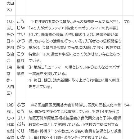
大田
区）
こう
（財）
平均年齢７５歳の会員が、地元の特養ホームで延べ年１，
70
じや
あし
１４５人がボランティア（特養でのボランティアの約半数）
せい
たの
として、洗濯物の整理、配布、庭の手入れ、音楽や軽い体
かつ
日本
操、散歩などの活動を行っている。入所者との信頼関係も
がっ
を創
築かれ、会員自身も喜んで元気に活動しており、現在では
こう
る協
特養ホームの運営や事業にとって欠かせない存在となっ
会
糀谷
ている。
（東
生活
３ 地域コミュニティーの場として、ＮＰＯ法人などのバザ
京
学校
ー実施を支援している。
都・
４ 毎日、朝日、読売新聞に取り上げられ幅広い層へ刺激
大田
を与えている。
区）
ふち
（財）
年２回旭区区民囲碁大会を開催し、区民の囲碁文化の普
54
ゅう
あし
及、豊かな老後の生活に貢献している。平成１４年からは
せい
たの
旭区万騎が原地区福祉協議会が世代間交流と子供の情操
ぶち
日本
教育の一環として実施している、小学校の生徒に対する
くせ
を創
「囲碁・将棋サークル教室」へ６名の会員を講師として派遣
いか
る協
し、毎月第２・４土曜日ボランティアで教えている。