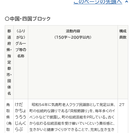
このページの先頭へ
○中国・四国ブロック
都
（ふり
活動内容
構成
道
がな）
（１５０字～２００字以内）
員数
府
グルー
県・
プ等の
指
名称
定
都
市・
団
体
名
けだ
鳥
昭和５４年に気高町老人クラブ民謡部として発足以来、
27
かちょ
取
町の伝統的な踊りである「貝殻節踊り」を、毎年多くのイ
うろう
県
ベントなどで披露し、町の伝統芸能をＰＲしている。古く
じんく
（鳥
から伝わる伝統芸能を受け継いでいくという責任感と、
らぶ
取
生きがいと健康づくりができることで、充実し生き生き