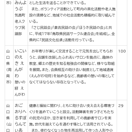
みんよ
市）
とした生活を送ることができている。
うぶ
また、ボランティア活動として町内の美化活動や老人施
気高町
設の清掃など、地域での社会活動も積極的に取り組んで
老人ク
いる。
ラブ民
「さじ民話会」「倉吉民話の会」「ほうき民話の会」と共
謡部
に、平成１７年「鳥取県民話サークル連合会」を結成し、全
県的に「民話文化伝承」活動を行っている。
いこい
山
お年寄りが楽しく交流することで元気を出してもらお
180
のえ
口
うと、店舗を改装したふれあいサロンを拠点に、趣味の
き え
県
教室、郷土の歴史を知る勉強会の開催など、様々な取組
んが
（周
を展開。また、会員相互の助け合い制度として地域通貨
わ
南
（えんがわ切符）を始めるなど、高齢者の憩いの場として
市）
憩いの
なくてはならない存在となっている。
驛 え
んがわ
おご
山
健康と福祉に関わり、ともに助け合い支え合える環境づ
29
おりへ
口
くりを進めていこうと設立。活動障害を持つ子どもたち
るすぼ
県
の託児のほか、空き家を利用しての高齢者サロンを実
らんて
（山
施。世代を越えて心を通わす場として活用されている。
ぃあ
口
また、使わなくなった物を再活用して作った人形や小