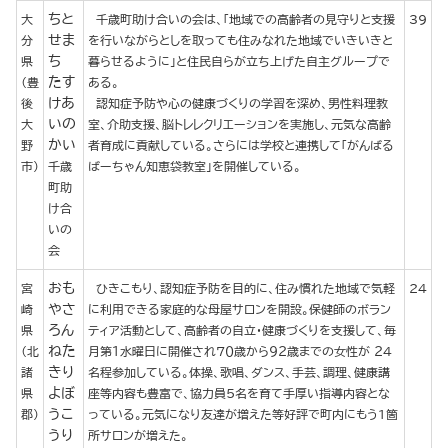
ちと
大
千歳町助け合いの会は、「地域での高齢者の見守りと支援
39
せま
分
を行いながらとしを取っても住みなれた地域でいきいきと
ち
県
暮らせるように」と住民自らが立ち上げた自主グループで
たす
（豊
ある。
けあ
後
認知症予防や心の健康づくりの学習を深め、男性料理教
いの
大
室、介助支援、脳トレレクリエーションを実施し、元気な高齢
かい
野
者育成に貢献している。さらには学校と連携して「がんばる
市）
千歳
ばーちゃん知恵袋教室」を開催している。
町助
け合
いの
会
おも
宮
ひきこもり、認知症予防を目的に、住み慣れた地域で気軽
24
やさ
崎
に利用できる家庭的な母屋サロンを開設。保健師のボラン
ろん
県
ティア活動として、高齢者の自立・健康づくりを支援して、毎
ねた
（北
月第１水曜日に開催され７０歳から９２歳までの女性が ２４
きり
諸
名程参加している。体操、歌唱、ダンス、手芸、調理、健康講
よぼ
県
座等内容も豊富で、協力員５名を育て手厚い指導内容とな
うこ
郡）
っている。元気になり友達が増えた等好評で町内にもう1箇
うり
所サロンが増えた。