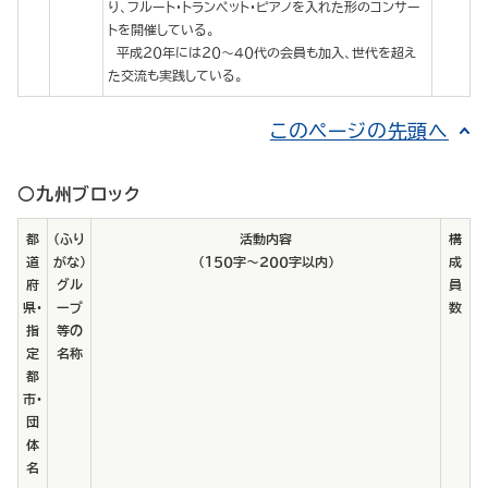
り、フルート・トランペット・ピアノを入れた形のコンサー
トを開催している。
平成２０年には２０～４０代の会員も加入、世代を超え
た交流も実践している。
このページの先頭へ
○九州ブロック
都
（ふり
活動内容
構
道
がな）
（１５０字～２００字以内）
成
府
グル
員
県・
ープ
数
指
等の
定
名称
都
市・
団
体
名