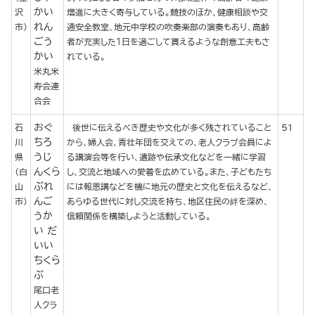
かい
沢
増進に大きく寄与している。競技のほか、健康相談や交
れん
市）
通安全教室、地元中学校の吹奏楽部の演奏もあり、高齢
ごう
者が充実した１日を過ごして貰えるような創意工夫もさ
かい
れている。
米丸米
寿会連
合会
おぐ
石
後世に伝えるべき歴史や文化が多く残されていること
51
ちろ
川
から、婦人会、青壮年団を交えての、老人クラブ会員によ
うじ
県
る講演会等を行い、遺跡や伝承文化などを一緒に学習
んくら
（白
し、交流と地域への愛着を広めている。また、子どもたち
ぶれ
山
には報恩講などを機に地元の歴史と文化を伝えるなど、
んご
市）
あらゆる世代に対し交流を持ち、地区住民の絆を深め、
うか
信頼関係を構築しようと活動している。
い だ
いい
ちくら
ぶ
尾口老
人クラ