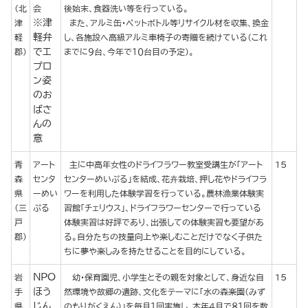
（北
会
後始末、食器洗い等を行っている。
※津
津
また、アルミ缶・ペットボトル等リサイクル材を収集、換金
軽弁
軽
し、各施設へ高級アルミ車椅子の寄贈を続けている（これ
でエ
郡）
までに９台、今年で１０台目の予定）。
プロ
ン姿
のお
ばさ
んの
意
青
アート
主に中高年女性のドライフラワー教室受講生が「アート
15
森
センタ
センターめいぷる」を結成、花卉栽培、押し花やドライフラ
県
ーめい
ワーを利用した体験学習を行っている。農林漁業体験実
（三
ぷる
習館「チェリウス」、ドライフラワーセンターで行っている
戸
体験実習は好評であり、出張しての体験実習も要望があ
郡）
る。自分たちの技量向上や楽しむことだけでなく子供た
ちに夢や楽しみを持たせることを目的にしている。
NPO
岩
幼・保育園児、小学生とその親を対象として、身近な自
15
ほう
手
然環境や故郷の遺跡、文化をテーマに「水の森楽園（みず
じん
県
のもりがくえん）」を毎月１回実施し、本年４月で８１回を数