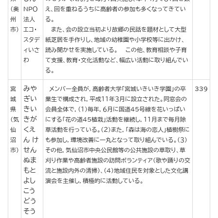
（奥
ＮＰＯ
え、回を重ねるうちに高齢者の参加も多くなってきてい
州
法人
る。
市）
エコ・
また、会の設立当初より故郷の民話を題材として大型
スタデ
紙芝居を手作りし、地域の幼稚園や小学校等に出かけ、
ィいさ
読み聞かせを実施している。 この他、教育相談や子育
わ
て支援、教育・文化活動など、幅広い活動に取り組んでい
る。
みや
宮
メンバー全員が，高齢者大学「宮城いきいき学園」の卒
339
ぎい
城
業生で構成され，平成１１年３月に設立された。同窓会の
きい
県
会員全体で，（１）毎年，６月に国道４５号線を花いっぱい
きが
（気
にする「花の道４５植栽」活動を継続し，１１月まで毎月除
くえ
仙
草活動を行っている。（２）また，「森は海の恋人」植樹祭に
ん け
沼
も参加し，環境改善に一丸となって取り組んでいる。（３）
せん
市）
その他，気仙沼市中央公民館等の公共施設の草取り、草
ぬま
刈り作業や高齢者施設の訪問ボランティア（歌や踊りの交
もと
流と施設内外の清掃）、（４）地域住民を対象とした文化講
よし
演会を主催し，積極的に活動している。
こう
どう
そう