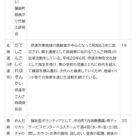
い
蘭越町
根曲が
り竹細
工研究
会
だて
北
伊達市東地域の高齢者が中心となって昭和６３年に設
19
しさ
海
立され、郷土遺産として宮城県に伝わる「さんさ時雨」の
んさ
道
伝承活動をしている。平成２０年６月、伊達市無形文化財
しぐ
（伊
として指定を受け、東小学校の児童とともに世代を超え
れほ
達
て練習を積み重ね、次代へと継承していくため、地域イベ
ぞん
市）
ント等での発表を通じた活動を続けている。
かい
伊達市
さんさ
時雨保
存会
青
めんだ
福祉型ボランティアとして、中泊町「内潟療護園」等ディ
28
森
りカッ
サービスセンターへ３人チームで週４回（水・木・金・土）訪
県
チャの
問し、おやつ・お茶の接待、話し合い、昼食の配膳、食後の