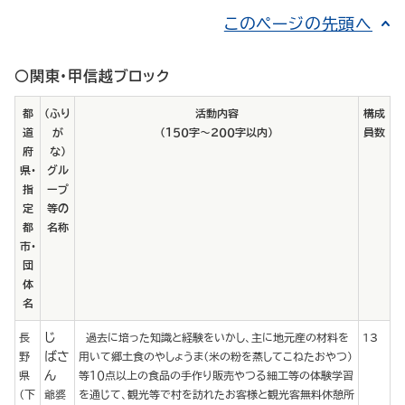
このページの先頭へ
○関東・甲信越ブロック
都
（ふり
活動内容
構成
道
が
（１５０字～２００字以内）
員数
府
な）
県・
グル
指
ープ
定
等の
都
名称
市・
団
体
名
じ
長
過去に培った知識と経験をいかし、主に地元産の材料を
13
ばさ
野
用いて郷土食のやしょうま（米の粉を蒸してこねたおやつ）
ん
県
等１０点以上の食品の手作り販売やつる細工等の体験学習
（下
爺婆
を通じて、観光等で村を訪れたお客様と観光客無料休憩所