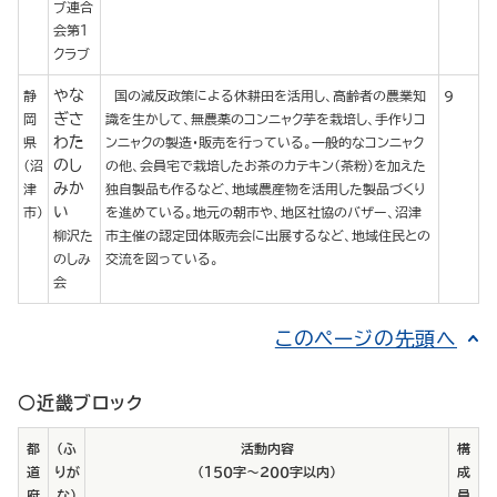
ブ連合
会第１
クラブ
やな
静
国の減反政策による休耕田を活用し、高齢者の農業知
9
ぎさ
岡
識を生かして、無農薬のコンニャク芋を栽培し、手作りコ
わた
県
ンニャクの製造・販売を行っている。一般的なコンニャク
のし
（沼
の他、会員宅で栽培したお茶のカテキン（茶粉）を加えた
みか
津
独自製品も作るなど、地域農産物を活用した製品づくり
い
市）
を進めている。地元の朝市や、地区社協のバザー、沼津
柳沢た
市主催の認定団体販売会に出展するなど、地域住民との
のしみ
交流を図っている。
会
このページの先頭へ
○近畿ブロック
都
（ふ
活動内容
構
道
りが
（１５０字～２００字以内）
成
府
な）
員