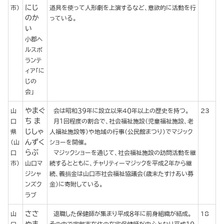
にじ
市）
道具を使って人形劇を上演するなど、意欲的に活動を行
のか
っている。
い
小郡ヘ
ルスボ
ランテ
ィア「に
じの
会」
やまぐ
山
会は昭和３９年に設立以来４０年以上の歴史を持つ。
23
ち ま
口
月１回程度の割合で、社会福祉施設（児童福祉施設、老
じしゃ
県
人福祉施設等）や地域の行事（公民館まつり）でマジック
んずく
（山
ショーを開催。
らぶ
口
マジックショーを通じて、社会福祉施設の訪問活動を継
市）
山口マ
続するとともに、チャリティーマジックを平成２年から継
ジシャ
続、義捐金は山口市社会福祉協議会（歳末たすけあい募
ンズク
金）に寄附している。
ラブ
ささ
山
退職した保健師が集まり平成８年に前身組織が結成。
18