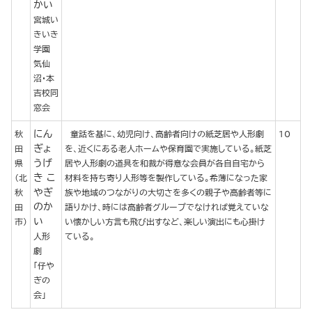
かい
宮城い
きいき
学園
気仙
沼・本
吉校同
窓会
にん
秋
童話を基に、幼児向け、高齢者向けの紙芝居や人形劇
10
ぎょ
田
を、近くにある老人ホームや保育園で実施している。紙芝
うげ
県
居や人形劇の道具を和裁が得意な会員が各自自宅から
き こ
（北
材料を持ち寄り人形等を製作している。希薄になった家
やぎ
秋
族や地域のつながりの大切さを多くの親子や高齢者等に
のか
田
語りかけ、時には高齢者グループでなければ覚えていな
い
市）
い懐かしい方言も飛び出すなど、楽しい演出にも心掛け
人形
ている。
劇
「仔や
ぎの
会」