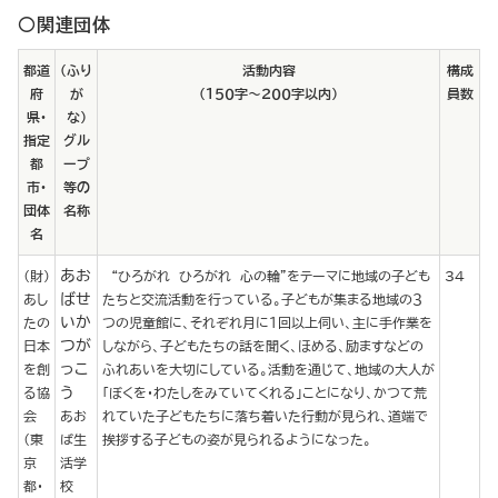
○関連団体
都道
（ふり
活動内容
構成
府
が
（１５０字～２００字以内）
員数
県・
な）
指定
グル
都
ープ
市・
等の
団体
名称
名
あお
（財）
“ひろがれ ひろがれ 心の輪”をテーマに地域の子ども
34
ばせ
あし
たちと交流活動を行っている。子どもが集まる地域の３
いか
たの
つの児童館に、それぞれ月に１回以上伺い、主に手作業を
つが
日本
しながら、子どもたちの話を聞く、ほめる、励ますなどの
っこ
を創
ふれあいを大切にしている。活動を通じて、地域の大人が
う
る協
「ぼくを・わたしをみていてくれる」ことになり、かつて荒
会
あお
れていた子どもたちに落ち着いた行動が見られ、道端で
（東
ば生
挨拶する子どもの姿が見られるようになった。
京
活学
都・
校