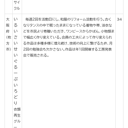
サイ
クル
い
大
毎週２回を活動日にし、和服のリフォーム活動を行う。古く
34
る
阪
なりタンスの中で眠ったままになっている着物や帯、浴衣な
い
府
どを市民より寄贈いただき、ワンピースからかばん、小物類ま
さ
（枚
で幅広く作り変えている。会員の工夫によって作り変えられ
い
方
る作品は多種多様に増え続け、技術の向上に繋げるため、月
せ
市）
２回の勉強会も欠かさない。作品は年１回開催する工房発表
い
会で販売される。
ぐ
る
ー
ぷ
い
ろ
ど
り
衣類
再生
グル
ー