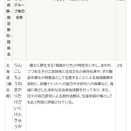
府
グルー
県・
プ等の
指
名称
定
都
市・
団
体
名
らん
北
郷土に群生する「根曲がり竹」の特性をいかし、失われ
29
こし
海
つつあるその工芸技術と生活文化の保存伝承や、その製
ちょ
道
品を郷土の特産品として生産することによる地域振興を
うね
（磯
目的に、各種イベントへの協力や次世代への指導など、地
まが
谷
域に根ざした多彩な社会参加活動を行っており、また、
りた
郡）
日々の自己研究による創作活動は、生涯学習の場として
けざ
も広く町民に評価されている。
いく
けん
きゅ
うか