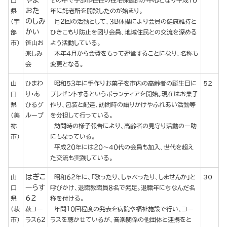
やま
口
その中で宇部市在住の在宅保健師が中心となり平成１０
おた
県
年に託老所を開設したのが始まり。
のしみ
（宇
月２回の活動として、３Ｂ体操により会員の健康維持と
かい
部
ひきこもり防止を図り会員、地域住民との交流を深める
市）
笹山お
よう活動している。
楽しみ
本年４月から会費をもって運営することになり、名称も
会
変更となる。
山
ひまわ
昭和５３年に手作りお菓子を市内の高齢者の誕生日に
52
口
り・あ
プレゼントするというボランティアを開始。現在はお菓子
県
ひるグ
作り、包装と配達、訪問時の語りかけやふれあい活動等
（美
ループ
を分担して行っている。
祢
訪問時の様子報告により、高齢者の見守り活動の一助
市）
にもなっている。
平成２０年には２０～４０代の会員も加入、世代を超え
た交流も実践している。
はぎこ
山
昭和６２年に、「歌ったり、しゃべったり、しませんか」と
30
ーらす
口
呼びかけ、退職教職員８名で発足。退職年にちなんだ名
62
県
称を付ける。
（萩
萩コー
年間１０回程度の発表を病院や福祉施設で行い、コー
市）
ラス６２
ラスを聴かせているが、音楽関係の他団体と連携をと