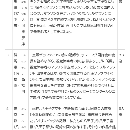
馬
ギングを始める。大学教授から走りの基本を学ぶなどし
歳
かわ
県
て、徐々にマラソンに打ち込んでいった。６５歳で国内大
ら た
(安
会のフルマラソンを完走、ハワイのホノルルマラソンに
つお
中
大
は、９０歳から２年連続で出場し完走した。ねんりんピック
市)
河
にも参加し、福岡・茨城・石川大会では群馬県選手団の中
原
で最高齢者として出場した。
辰
雄
3
群
点訳ボランティアの会の講師や、ランニング同好会の会
73
たか
馬
長を務めながら、視覚障害者の伴走・伴歩クラブに所属。
歳
はし
県
視覚障害者のマラソン伴走ボランティアとしてフルマラソ
きよ
(前
ンに出場するほか、都内で開催される伴走クラブのイベ
し
橋
高
ントにも自主的に参加している。伴走ボランティアでの出
市)
橋
来事等を綴った作文は、(財)群馬県長寿社会づくり財団
洌
主催の「18年度長寿社会・私のメッセージコンクールシニ
ア部門」で優秀賞に選ばれている。
4
東
現在、八王子アマチュア映像協会顧問。同協会の前身
83
にし
京
「小型映画友の会」南多摩支部を創設、事務局長を務め
歳
ざ
都
た。「オリンピックの記録ー私たちの八王子」や八王子空
わ
(八
襲・八王子祭りの記録映画も製作する。それらの作品を鑑
みき