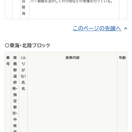
谷
パー資格を活かしての介助などの支援を行っている。
勝
海
このページの先頭へ
○東海・北陸ブロック
番
推
（ふ
表章内容
年齢
号
薦
り
都
が
道
な）
府
氏
県・
名
指
定
都
市・
中
核
市