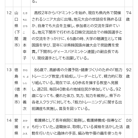
る。
12
山
高校２年からバドミントンを始め、現在も県内外で開催
74
たき
口
されるシニア大会に出場。地元大会の世話役を務めるほ
歳
もと
県
か、自身でも大会を主催し、参加者との交流を深めてい
さち
(下
る。地元下関市で行われる日韓交流試合での韓国選手と
こ
関
瀧
の交流をきっかけに、65歳の時、大学の聴講生として韓
市)
本
国語を学び、翌年には県韓国語弁論大会で奨励賞を受
幸
賞。「下関市レディースバドミントン連盟」の副会長であ
子
り、現役選手としても活躍している。
13
徳
８６歳で、高齢者の介護予防・健康づくりのための「筋力
92
きむ
島
トレーニング教室」を結成し、リーダーとして、精力的に取
歳
ら よ
県
り組んでいる。現在では、６０余名を擁する教室へ発展
しじ
(徳
木
し、週２回、毎回４０数名の地域住民が参加している。９２
島
村
歳になっても、優れた体力、気力、知力を維持し、県下の
市)
義
各老人クラブに対しても、「筋力トレーニング」に関する出
次
前講座も実施し、普及を図っている。
14
愛
看護婦として長年病院に勤務し、看護婦養成・指導など
80
おか
媛
も行っていた。退職後は、取得している資格を活かした活
歳
だ す
県
動を行いたいと趣味の手芸、編み物や蚕の繭を使ったキ
みえ