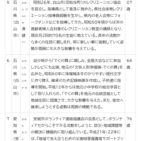
5
石
昭和２６年、白山市（旧松任町）のレクリエーション協会
87
みな
川
を設立し、指導員として普及に努めた。県社会体育レクリ
歳
と け
県
エーション指導員経験を生かし、県内の老人会等にフォ
んい
(白
ークダンスなどを指導してきた。昭和５０年頃からは市の
ち
山
湊
高齢者婦人会対象のレクリエーション教室の講師となり、
市)
健
現在月２回約７０名の生徒に教えている。長年の活動か
一
ら多くの住民に親しまれ、常に新しい事に挑戦していく姿
勢が周囲にも大きな影響を与えている。
6
石
幼少時から「でくの舞」に親しみ、全国大会などに参加
66
みち
川
しテレビにも出演、地元の「文弥人形浄瑠璃・でくの舞」を
歳
した
県
広めた。昭和60年に浄瑠璃本をわかりやすい現代文字
じん
(白
に作り替え、継承のため記録映画を作成し、子供達に指
いち
山
導を開始。平成12年からは地元小中学校の総合学習と
市)
して取り入れられ、「でくの舞」を地元の伝統芸能として
地域住民に認識させ、大きな影響を与えた。また、後世へ
継承しようとする姿勢は周囲の模範である。
7
愛
安城市ボランティア連絡協議会の会長として、ボランテ
76
おお
知
ィアだからこそできる活動をしようと、防災・地域課題等
歳
た
県
の解決に積極的に取り組んでいる。平成２１年・２２年に
かつ
(安
は、『地域で支え合うための災害時要援護者サポートブッ
こ