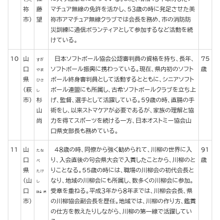
祢
藤
マチュア無線の免許を活かし、５３歳の時に発足させた美
市)
望
祢市アマチュア無線クラブでは会長を務め、市の消防防
災訓練に通信ボランティアとして参加するなど活動を続
けている。
10
山
日本ソフトボール協会公認審判員の資格を持ち、長年、
75
すぎ
口
ソフトボール振興に携わっている。現在、県内初のソフト
歳
やま
県
ボール終身審判員として活動するとともに、シニアソフト
ひさ
(萩
ボール連盟にも所属し、古希ソフトボールクラブを立ち上
し
市)
杉
げ、監督、選手として活躍している。５９歳の時、直腸の手
山
術をし、以来ストマケアが必要であるが、家族の理解と協
尚
力を得てスポーツを続ける一方、日本オストミー協会山
口県支部長も務めている。
11
山
４８歳の時、同僚から強く勧められて、川柳の世界に入
91
たな
口
り、入会直後の句会県大会で入賞したことから、川柳のと
歳
べ
県
りことなる。５５歳の時には、職場の川柳会の初代会長と
たけ
(山
なり、地域の川柳会にも所属し、数多くの川柳会に参加。
し
口
受章を重ねる。平成３年から８年までは、川柳会会長、県
市)
の川柳協会副会長を歴任。地域では、川柳の作り方、鑑賞
の仕方を教えたりしながら、川柳の第一線で活躍してい