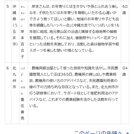
5
沖
岸本さんは、お年寄りには生きがいや孫とふれあう楽し
68
きし
縄
みを、子供たちにはお年寄りを尊敬しいたわる心遣いが
歳
もと
県
できよう育ってほしいと願い、地域のお年寄りや子ども会
ゆり
(う
等を網羅した「いっぺー会」(沖縄方言で「いっぱい」)を16
こ
る
岸
年前に結成、地元東山区の沿道と隣接する緑地帯の植樹
ま
本
を展開している。それに加え、植樹祭やいっぺー花まつり
市)
百
といった活動を実施しており、活動した森は植物学習や軽
合
スポーツを楽しむ憩いの場となっている。
子
6
北
農機具鍛冶屋として培った技術や知識を活かし、市民農
84
しげ
九
園管理人としてほぼ365日、農機具の貸し出しや農業相
歳
ず
州
談、農機具の使い方のアドバイスなど、市民農園利用者の
み
市
縁の下の力持ち的な存在となっている。また、北九州市が
はる
行う研修等において、サポート役として堆肥利用法のアド
お
重
バイスなど、これまでの農業経験を活かした活動を行って
住
いる。
春
男
このページの先頭へ