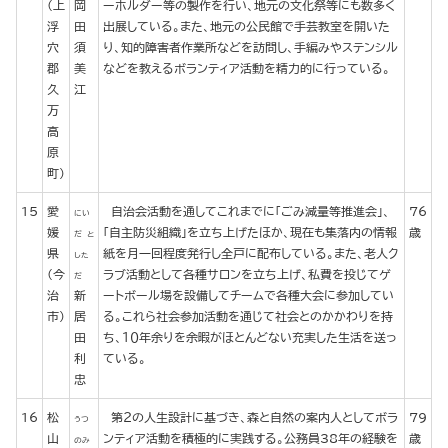
(上
岡
ーホルダー等の製作を行い、地元の文化祭等にも数多く
浮
田
出展している。また、地元の公民館で手芸教室を開いた
穴
須
り、知的障害者作業所などを訪問し、手編みやステンシル
郡
美
などを教えるボランティア活動を精力的に行っている。
久
江
万
高
原
町)
15
愛
自治会活動を通してこれまでに「ごみ減量等推進会」、
76
にい
媛
「自主防災組織」を立ち上げたほか、現在も集落内の情報
歳
だ と
県
紙を月一回程度発行し全戸に配布している。また、老人ク
した
(今
ラブ活動として各種サロンを立ち上げ、私費を投じてゲ
だ
治
新
ートボール場を設備してチームで各種大会に参加してい
市)
居
る。これら社会参加活動を通じて社会とのかかわりを持
田
ち、１０年余りを余暇がほとんどない充実した生活を送っ
利
ている。
忠
16
松
第２の人生設計に基づき、森と自然の案内人としてボラ
79
うつ
山
ンティア活動を積極的に実践する。公務員38年の経験を
歳
のみ