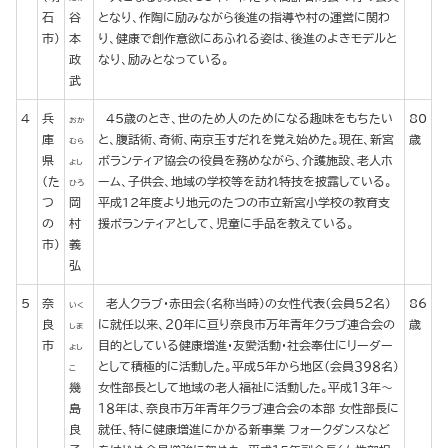
石
谷
となり、作陶に励みながら後進の指導や村の運営に関わ
市)
本
り、健康で創作意欲にあふれる姿は、後進のよきモデルと
政
なり、励みとなっている。
武
4
兵
45歳のとき、世のため人のためになる趣味をもちたい
80
おか
庫
と、腹話術、奇術、南京玉すだれを覚え始めた。現在、新宮
歳
むら
県
ボランティア協会の役員を務めながら、介護施設、老人ホ
よし
(た
ーム、子供会、地域の学校等を訪れ特技を披露している。
ひろ
つ
岡
平成12年度より地元のたつの市立新宮小学校の教育支
の
村
援ボランティアとして、児童に手品を教えている。
市)
義
弘
5
奈
老人クラブ・赤田会（名称当時）の女性代表（会員５２名）
86
いく
良
に就任以来、２０年に亘り奈良市万年青年クラブ連合会の
歳
しま
市
目的としている健康増進・友愛活動・社会奉仕にリーダー
よし
として積極的に活動した。平成５年から地区（会員３９８名）
こ
幾
女性部長として地域の老人福祉に活動した。平成１３年～
島
１８年は、奈良市万年青年クラブ連合会の本部 女性部長に
良
就任、特に健康増進にかかる新事業 フォークダンスなど