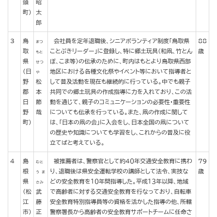
頭
昭
町)
太
郎
3
鳥
会社員を定年退職後、シニアボランティア制度「鳥取県
88
まつ
取
ことぶきリーダー」に登録し、特に郷土玩具（和凧、竹とん
歳
もと
県
ぼ、こま等）の伝承のために、町内はもとより鳥取県西部
せつ
(日
地区における各種文化祭やイベント等において指導者と
や
野
松
して普及活動を現在も継続的に行っている。中でも親子
郡
本
共同での郷土玩具の作成指導に力を入れており、この活
日
節
動を通じて、親子のコミュニケーションの必要性・重要性
野
哉
についても伝承を行っている。また、凧の作成に関して
町)
は、「日本の凧の会」に入会をし、日本全国の凧について
の歴史や知識についても学習をし、これからの普及に役
立てばと考えている。
4
島
被推薦者は、警察官として約４０年交通安全教育に携わ
79
むと
根
り、退職後は県安全運転学校の講師として法令、実技な
歳
う ま
県
どの安全教育を１０年間指導した。平成１３年以降、地域
さみ
（松
武
で高齢者に対する交通安全教育を行なっており、自転車
江
藤
安全教育特別指導員等の資格を活かした指導の他、所轄
市）
正
警察署長から高齢者の安全教育サポートチームに任命さ