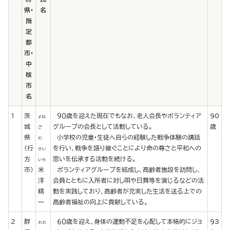
県・
名
指
定
都
市・
中
核
市
名
1
茨
９０歳を迎えた現在でもなお、老人会長やボランティア
90
よね
城
グループの会長として活動している。
歳
ざ
県
小学校の児童・生徒へ自らの経験した戦争体験の講話
わ
(行
を行い、戦争を語り継ぐことにより命の尊さと平和への
せい
方
思いを伝承する活動を続ける。
いち
市)
米
ボランティアグループを結成し、高齢者施設を訪問し、
澤
会員とともに入所者に対し唄や日舞等を演じるなどの活
精
動を実践しており、高齢者が充実した生活を送る上での
一
高齢者福祉の向上に貢献している。
2
群
６０歳を迎え、身体の運動不足を心配して本格的にジョ
93
おお