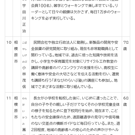
宇
会員１００名）、雑学とウォーキングで楽しませている。リ
田
ーダーとして日々の鍛錬は欠かさず、毎日１万歩のウォー
川
キングを必ず実行している。
正
治
10
相
民間会社や独立行政法人に勤務し、新製品の開発や安
78
こば
模
全装置の研究開発に取り組み、現在も非常勤職員として
歳
やし
原
関わっている。地域では、過去に培った知識や技術を活
しげ
市
かし、小学生や保育園児を対象にリサイクル工作教室の
のぶ
小
講師や高齢者のパソコンクラブの支援を行い、高校生に
林
働く意味や安全の大切さなどを伝える活動を行い、運営
茂
も講師も行う「まなびのらいぶ塾」の講座にも参加し、地
信
域でさまざまな活動に取り組んでいる。
11
相
長女が小学校を転校した後に、いじめに遭ったことで、
68
わら
模
自分の子やその親しい子だけでなくその小学校児童全体
歳
が
原
の様子を知るために登下校同行を始め、現在まで、こど
い
市
もたちの安全確保のため、遠距離通学の見守りや信号機
かつ
のない交差点の横断ガイドなど毎日行っている。また、週
み
藁
２回程度、地域の高齢者への安心のための声かけやヘル