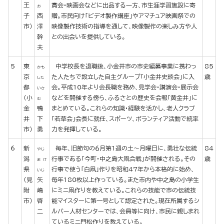
王
賞会・映画会などに出品する一方、市生涯学習施設に寄
お
子
西
贈。市民向け「ビデオ製作講座」やアマチュア映画祭での
市)
澤
映像製作技術の指導を通して、映像製作の楽しみ方や人
幹
との出会いを提供している。
夫
5
東
中学校長を退職後、小金井市の市史編纂事業に携わっ
85
かも
京
た人たちで設立した自主グループ「小金井史談会」に入
歳
した
都
会。平成10年より会長職を務め、見学会・講演会・展示会
いさ
(小
などを開催する傍ら、ふるさとの歴史を会報「黄金井」に
む
金
鴨
まとめている。これらの知識・経験を活かし、老人クラブ
井
下
「若草会」会長に就任、スポーツ、ボランティア活動で統率
市)
勇
力を発揮している。
6
新
毎年、旧節句の６月第1週の土～月曜日に、勇壮な伝統
84
やじ
潟
行事である「今町・中之島大凧合戦」が開催される。その
歳
ま け
県
行事で使う「白凧」作りを昭和47年から本格的に始め、
いじ
(見
矢
毎年180枚以上作っている。また市内や中之島の小学生
附
嶋
にミニ凧作りを教えている。これらの技能で市の伝統技
市)
啓
能マイスターに第一号として認定された。現在所属するシ
二
ルバー人材センターでは、会員等に向け、市民に親しまれ
ているミニ門松作りを教えている。