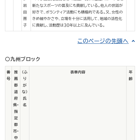
岩
新たなスポーツの普及にも貢献している。他人の世話が
田
好きで、ボランティア活動にも積極的である。又、女性の
房
きめ細やかさや、立場を十分に活用して、地域の活性化
子
に貢献し、活動歴は３０年以上に及んでいる。
このページの先頭へ
○九州ブロック
番
推
（ふ
表章内容
年
号
薦
り
齢
都
が
道
な）
府
氏
県・
名
指
定
都
市・
中