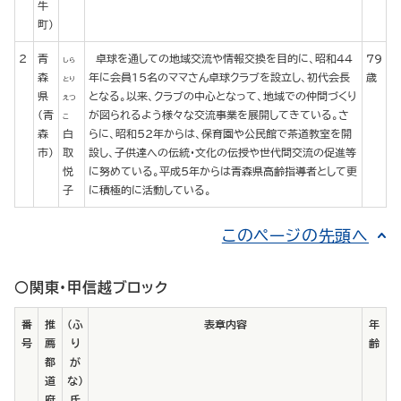
牛
町）
2
青
卓球を通しての地域交流や情報交換を目的に、昭和44
79
しら
森
年に会員15名のママさん卓球クラブを設立し、初代会長
歳
とり
県
となる。以来、クラブの中心となって、地域での仲間づくり
えつ
(青
が図られるよう様々な交流事業を展開してきている。さ
こ
森
白
らに、昭和52年からは、保育園や公民館で茶道教室を開
市)
取
設し、子供達への伝統・文化の伝授や世代間交流の促進等
悦
に努めている。平成5年からは青森県高齢指導者として更
子
に積極的に活動している。
このページの先頭へ
○関東・甲信越ブロック
番
推
（ふ
表章内容
年
号
薦
り
齢
都
が
道
な）
府
氏