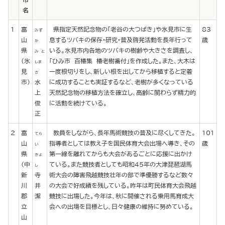
名
1
富
県指定天然記念物の「老谷の大つばき」や氷見市に生
83
みず
山
息するツバキの保存・研究・普及啓発活動を長年行って
歳
か
県
いる。氷見市内各地のツバキの樹齢や大きさを調査し、
み と
(氷
「ひみ市 百椿集 椿老樹番付」を作成した。また、大木は
しま
見
一度根切りをし、新しい根を出してから移植すると定着
さ
市)
水
に成功することも実証するなど、老樹が多くなっている
上
天然記念物の移植方法を確立し、高齢に関わらず精力的
俊
に活動を続けている。
正
2
富
教員をしながら、長年馬術競技の普及に尽くしてきた。
101
てら
山
指導者としては教え子を国民体育大会出場へ導き、その
歳
い
県
第一線を離れてからも大会があるごとに応援に出かけ
きよ
(中
ている。また競技者としても昭和４５年の大津琵琶湖馬
し
新
寺
術大会の障害飛越競技壮年の部で準優勝するなど数々
川
井
の大会で好成績を残している。昨年は町民体育大会飛越
郡
潔
競技に出場した。今年は、秋に開催される乗用馬育成大
立
会への出場を目標とし、日々健康の維持に努めている。
山