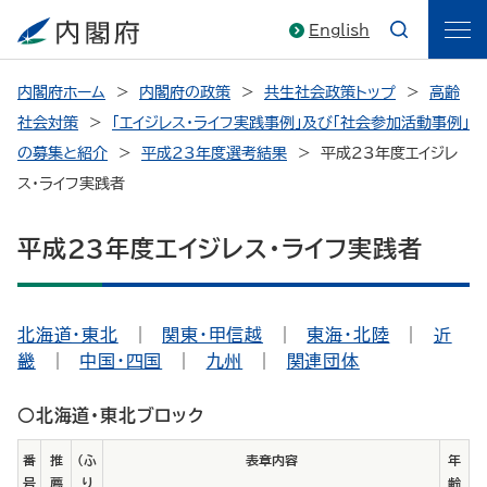
English
内閣府ホーム
内閣府の政策
共生社会政策トップ
高齢
社会対策
「エイジレス・ライフ実践事例」及び「社会参加活動事例」
の募集と紹介
平成23年度選考結果
平成23年度エイジレ
ス・ライフ実践者
平成23年度エイジレス・ライフ実践者
北海道・東北
｜
関東・甲信越
｜
東海・北陸
｜
近
畿
｜
中国・四国
｜
九州
｜
関連団体
○北海道・東北ブロック
番
推
（ふ
表章内容
年
号
薦
り
齢