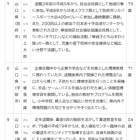
7
山
退職３年前の平成５年から、自治会役員として地域行事
75
むら
口
に参加。平成８年からは老人クラブ員として防府市シルバ
歳
か
県
ースポーツ大会４００ｍリレーに参加し連続優勝に貢献。
み
(防
また、２００回以上の献血で日本赤十字血液センターから
たろ
府
表彰されたほか、華城地区社会福祉協議会役員として、
う
市)
村
「いきいきサロン」などの福祉活動、「華城子どもみまわり
上
隊」の一員として、児童の登下校時の安全確保など幅広
太
い分野で活躍している。
郎
8
山
企業在職中から企業や学会などを対象とした環境教育
71
そが
口
に携わっていたが、退職後県内で開催された博覧会「山
歳
くに
県
口きらら博」で、子供たちに環境学習を行ったことを契機
お
(宇
曽
に、手品・ゲーム・パズルを組み合わせた楽しい体験型環
部
我
境学習を展開している。独自の教材やプログラムを開発
市)
邦
し、小中学校、婦人会など幅広い世代を対象に、県内外で
雄
環境問題の大切さを分かりやすく伝えている。
9
山
定年退職後、書道５段の腕前を活かして書道教室を始
84
さと
口
め、７９歳の平成１９年からは、老人福祉センター趣味の会
歳
う の
県
の書道をボランティアで指導するほか、自身も俳画の会
ぞむ
(美
佐
に入り絵筆をにぎっている。また、昭和４３年取得したア