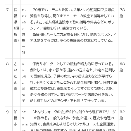
7
長
70歳でハーモニカを習い、3年という短期間で指導員
78
まし
野
資格を取得し、現在までハーモニカ教室で指導をしてい
歳
ま い
県
る。また、老人福祉施設等で歌の指導や伴奏などのボラ
ちろ
(須
ンティア活動を行い、感謝されている。
う
坂
眞
高齢期にハーモニカ演奏を身につけ、健康でボランティ
市)
島
ア活動をする姿は、多くの高齢者の見本となっている。
一
郎
8
さ
保育サポーターとしての活動を精力的に行っている。
68
お
い
例としては、家で預かる、塾への送り迎え、お宅へ訪問し
歳
か
た
て面倒を見る、子供の病気時の送り迎えなどが挙げら
ひろ
ま
れ、子育てで困ったことがあれば全般的に動く。時間や距
こ
市
岡
離などが許せば、電話をもらってすぐにでも動く。また、
弘
老々介護のお宅へ、買い物サポートや病院の付き添い、
子
話し相手などのボランティアも併せて行っている。
9
船
「おなりウォークの会」を創立。創立から現在までリーダ
82
うだ
橋
ーを務める。一般的な「歩こう会」と違い、歴史や地理の
歳
が
市
知識で、会員を楽しませるオリジナルコースを企画運営。
わ ま
月１回の例会に参加する、毎回５０名ほどの会員を（登録
さじ