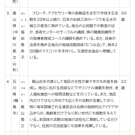
町)
3
富
ブローチ、アクセサリー等の装飾品を水引で作成する活
80
ほり
山
動を２０年以上続け、日本の伝統工芸の一つである水引
歳
た え
県
細工の普及に努めている。地元の公民館での教室のほ
みこ
(中
堀
か、長寿センターのサークルの講師、県の職業訓練所で
新
田
の指導者育成コースの講師も務めている。また、自身が
川
恵
会長を務める地元の地域活動団体「むつみ会」で、毎年２
郡
美
００個のマスコットを手作りし、交通安全協会へ寄贈して
立
子
いる。
山
町)
4
石
梶山氏を代表として地区の女性が曽々木かもめ座を結
82
かじ
川
成し、地元に伝わる民話などでオリジナル演劇を創作、老
歳
やま
県
人福祉施設への慰問活動などを行っている。また、地区
きく
(輪
内だけではなく市内でも広くその活動が定着しており、
え
島
梶
特に毎年開催される演芸会は会員の独創的なアイデアが
市)
山
込められ、高齢者だけでなく若い世代にも感動を与えて
菊
いる。本団体の活動は地域の活性化に貢献しているだけ
江
でなく、住民の交流促進にも効果を発揮している。