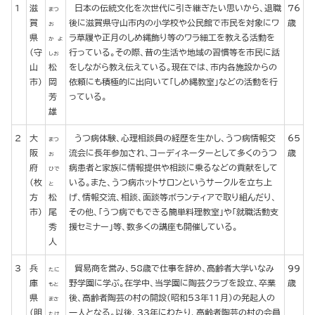
1
滋
日本の伝統文化を次世代に引き継ぎたい思いから、退職
76
まつ
賀
後に滋賀県守山市内の小学校や公民館で市民を対象にワ
歳
お
県
ラ草履や正月のしめ縄飾り等のワラ細工を教える活動を
か よ
(守
行っている。その際、昔の生活や地域の習慣等を市民に話
しお
山
松
をしながら教え伝えている。現在では、市内各施設からの
市)
岡
依頼にも積極的に出向いて「しめ縄教室」などの活動を行
芳
っている。
雄
2
大
うつ病体験、心理相談員の経歴を生かし、うつ病情報交
65
まつ
阪
流会に長年参加され、コーディネーターとして多くのうつ
歳
お
府
病患者と家族に情報提供や相談に乗るなどの貢献をして
ひで
(枚
いる。また、うつ病ホットサロンというサークルを立ち上
と
方
松
げ、情報交流、相談、面談等ボランティアで取り組んだり、
市)
尾
その他、「うつ病でもできる簡単料理教室」や「就職活動支
秀
援セミナー」等、数多くの講座も開催している。
人
3
兵
貿易商を営み、58歳で仕事を辞め、高齢者大学いなみ
99
たに
庫
野学園に学ぶ。在学中、当学園に陶芸クラブを設立、卒業
歳
もと
県
後、高齢者陶芸の村の開設(昭和53年11月)の発起人の
まさ
(明
一人となる。以後、33年にわたり、高齢者陶芸の村の会員
たけ