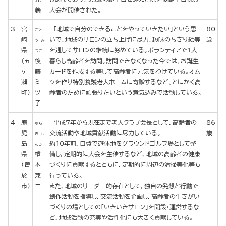
義
大会が開催された。
3
宮
「地域で自分のできることをやっていきたい」という思
80
ごと
崎
いで、地域のサロンの立ち上げに尽力、趣味のちぎり絵等
歳
う み
県
を通してサロンの継続に努めている。ボランティアで1人
つこ
（五
後
暮らし高齢者を訪問。訪問できなくなった今では、お誕生
ヶ
藤
カードを作成する等して高齢者に元気をわけている。オム
瀬
ミ
ツを作り特別養護老人ホームに寄贈するなど、とにかく高
町）
ツ
齢者のために頑張りたいという意気込みで活動している。
子
4
鹿
平成7年から現在まで老人クラブ会長として，高齢者の
86
なら
児
交流活動や地域貢献活動に尽力している。
歳
き け
島
約10年前，自費で遊休地をグラウンドゴルフ場として整
んじ
県
楢
備し，定期的に大会を主催するなど，地域の高齢者の健康
(曽
木
づくりに貢献するとともに，定期的に周辺の清掃美化等も
於
兼
行っている。
市)
二
また，地域のリーダー的存在として，独自の発想と行動で
創作活動を指導し，交流活動を企画し，高齢者の生きがい
づくりの場としての「いきいきサロン」を開設・運営するな
ど，地域活動の充実や活性化にも大きく貢献している。