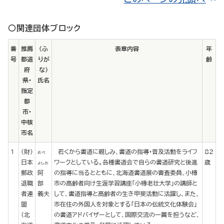
○関連団体ブロック
番
推薦
（ふ
表章内容
年
号
都道
りが
齢
府
な）
県・
氏名
指定
都
市・
中核
市名
1
(財)
若くから書道に親しみ、書道の指導・普及活動をライフ
82
あべ
日本
ワークとしている。各種書道会で自らの書道研究と後進
歳
よしお
郵政
阿
の指導に当るとともに、北海道書道展の審査委員、小樽
退職
部
市の高齢者向け生涯学習講座「小樽老壮大学」の講師と
者連
義夫
して、書道指導と高齢者の生き甲斐活動に活躍し、また、
盟
市在住の外国人を対象とする「日本の伝統文化体験会」
（北
の書道アドバイザーとして、国際交流の一翼を担うなど、