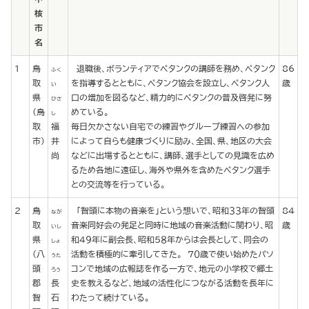
核
市
名
1
鳥
退職後、ボランティアでペタンクの講師を務め、ペタンク
86
ふく
取
を指導するとともに、ペタンク協会を設立し、ペタンク人
歳
い
県
口の増加を図るなど、精力的にペタンクの普及啓発に努
ひさ
(鳥
めている。
し
取
福
毎日欠かさない自宅での練習やグループ練習への参加
市)
井
によって自らも健康づくりに励み、全国、県、地区の大会
尚
などに出場するとともに、講師、選手としての見識を広め
るため各地に遠征し、海外や県外を含めたペタンク選手
との交流等を行っている。
2
鳥
「智頭に本物の音楽を」という想いで、昭和３３年の智頭
84
なが
取
音楽同好会の発足と同時に地域の音楽活動に関わり、昭
歳
いし
県
和４９年に副会長、昭和５８年からは会長として、同会の
しょ
(八
活動を積極的に牽引してきた。 ７０歳で使い始めたパソ
うた
頭
コンで地域の広報誌を作る一方で、地元の小学校で郷土
ろう
郡
長
史を教えるなど、地域の活性化につながる活動を長年に
智
石
わたって続けている。