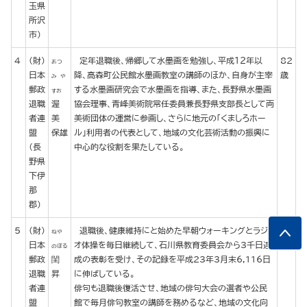
玉県
所沢
市）
4
(財)
定年退職後、帰郷して水墨画を勉強し、平成１２年以
82
あつ
日本
降、高森町公民館水墨画教室の講師のほか、自身が主宰
歳
み や
郵政
する水墨画研究会で水墨画を指導、また、長野県水墨画
すお
退職
渥
協会理事、青峰美術院常任委員兼長野県支部長として両
者連
美
美術団体の運営に参画し、さらに地元の「くましろホー
盟
保雄
ル」利用者の代表として、地域の文化芸術活動の振興に
（長
中心的な役割を果たしている。
野県
下伊
那
郡）
5
(財)
退職後、健康維持にと始めた早朝ウォーキングとラジ
91
ねや
日本
オ体操を毎日継続して、石川県教育委員会から3千日達
歳
のぼる
郵政
閨
成の表彰を受け、その記録を平成23年3月末6,116日
退職
昇
に伸ばしている。
者連
俳句も退職後復活させ、地域の俳句大会の選者や公民
盟
館で毎月俳句教室の講師を務めるなど、地域の文化向