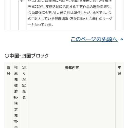
子
をはじめ会員増強に努めた。平成１５年副会長（女性部担
当）に就任、友愛活動に活用する手芸作品の制作指導や、
会員増強にも努力し、副会長は退任したが、地区では、会
の目的としている健康増進・友愛活動・社会奉仕のリーダ
ーとなっている。
このページの先頭へ
○中国・四国ブロック
番
推
（ふ
表章内容
年
号
薦
り
齢
都
が
道
な）
府
氏
県・
名
指
定
都
市・
中