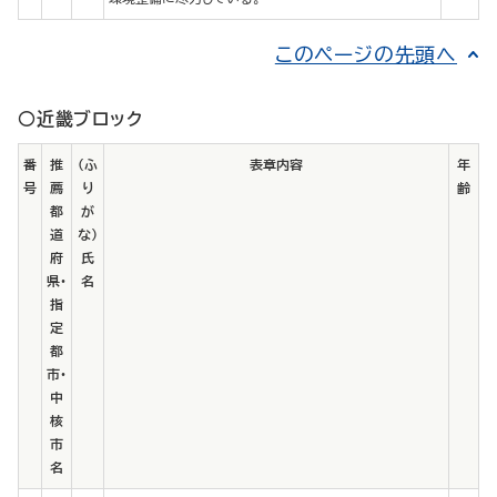
このページの先頭へ
○近畿ブロック
番
推
（ふ
表章内容
年
号
薦
り
齢
都
が
道
な）
府
氏
県・
名
指
定
都
市・
中
核
市
名