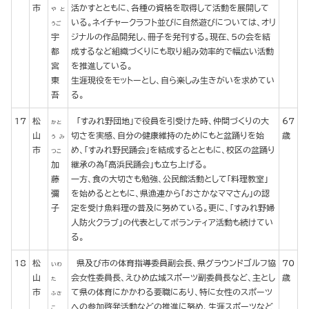
市
活かすとともに、各種の資格を取得して活動を展開して
や と
いる。ネイチャークラフト並びに自然遊びについては、オリ
うご
宇
ジナルの作品開発し、冊子を発刊する。現在、５の会を結
都
成するなど組織づくりにも取り組み効率的で幅広い活動
宮
を推進している。
東
生涯現役をモットーとし、自ら楽しみ生きがいを求めてい
吾
る。
17
松
「すみれ野団地」で役員を引受けた時、仲間づくりの大
67
かと
山
切さを実感、自分の健康維持のためにもと盆踊りを始
歳
う み
市
め、「すみれ野民踊会」を結成するとともに、校区の盆踊り
つこ
加
継承の為「高浜民踊会」も立ち上げる。
藤
一方、食の大切さも勉強、公民館活動として「料理教室」
彌
を始めるとともに、県漁連から「おさかなママさん」の認
子
定を受け魚料理の普及に努めている。更に、「すみれ野婦
人防火クラブ」の代表としてボランティア活動も続けてい
る。
18
松
県及び市の体育指導委員副会長、県グラウンドゴルフ協
70
いわ
山
会女性委員長、えひめ広域スポーツ副委員長など、主とし
歳
た
市
て県の体育にかかわる要職にあり、特に女性のスポーツ
ふさ
への参加啓発活動などの推進に努め、生涯スポーツなど
こ