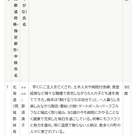
都
が
道
な）
府
氏
県・
名
指
定
都
市・
中
核
市
名
1
北
早くにご主人を亡くされ、土木人夫や病院付添婦、食堂
98
なす
海
経営など様々な職種で苦労しながら5人の子ども達を育
歳
はま
道
ててきた。晩年は「動けるうちは自分で」と、一人暮らしを
こ
（雨
那
楽しみながら陶芸・墨絵・川柳・ゲートボール・パークゴル
竜
須
フなど幅広く取り組み、98歳の今も病院にかかることな
郡
濱
く健康で充実した毎日を過ごしている。何事にもコツコツ
妹
子
と努力を重ね、常に温厚で飾らない人柄は、数多くの町の
背
人々に愛されている。