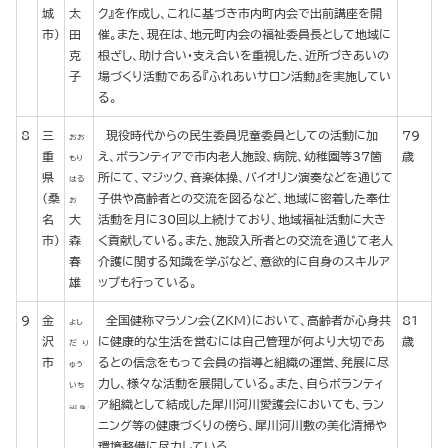
城
太
ク』を作成し、これに基づき市内町内会で出前講座を開
市)
田
催。また、現在は、地元町内会の福祉委員長として地域に
克
根ざし、助け合い・支え合いを重視した、近所づきあいの
子
場づくり活動である『ふれあいサロン活動』を実施してい
る。
8
三
現役時代からの民生委員児童委員としての活動に加
79
おお
重
え、ボランティアで市内老人施設、病院、幼稚園等37箇
歳
もり
県
所にて、マジック、音楽体操、バイオリン演奏などを通じて
はる
(桑
子供や高齢者との交流を図るなど、地域に密着した奉仕
お
名
大
活動を月に30回以上続けており、地域福祉活動に大き
市)
森
く貢献している。また、施設入所者との交流を通じて老人
春
介護に関する知識を学ぶなど、意欲的に自身のスキルア
雄
ップも行っている。
9
金
全国健称マラソン会（ＺＫＭ）において、高齢者が心身共
81
よし
沢
に健康的な生活を営むには自己管理が何より大切であ
歳
だ り
市
るとの信念をもって会員の指導と組織の運営、発展に尽
ゅう
力し、様々な活動を展開している。また、自らボランティ
いち
ア組織として結成した犀川河川愛護会においても、ラン
ニング等の健康づくりの傍ら、犀川河川敷の美化清掃や
環境整備に尽力している。