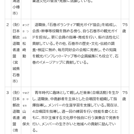
海道
書道文化の普及・発展に活躍している。
小樽
市）
2
(財)
退職後、「石巻ボランティア観光ガイド協会」を結成し、
75
まつざ
日本
会長・幹事等役職を務める傍ら、自ら石巻市の観光ガイ
歳
き つ
郵政
ドを担当し、更に会員の指導・育成を行い、街の活性化に
とむ
退職
松
貢献している。その他、石巻市の歴史・文化・伝統の調
者連
崎
査・検証に努め、毎月同好会の会報に発表し、その知識
盟
勤
を観光パンフレット・マップ等の企画編集にも役立て、石
（宮
巻のイメージアップに貢献している。
城県
石巻
市）
3
(財)
青年時代に趣味として親しんだ音楽（合唱活動）を生か
75
やまざ
日本
し、退職後、中高齢者を主体とした合唱団を組織して指
歳
き や
郵政
揮指導し、メンバーの生涯学習を支援している。現在は、
すお
退職
山
４合唱団を指導し、週一回の練習を行い技能を磨くとと
者連
崎
もに、市が主催する文化祭や独自に行う演奏会で発表を
盟
保夫
行い、メンバーの生きがいと地域への貢献に励んでい
（埼
る。