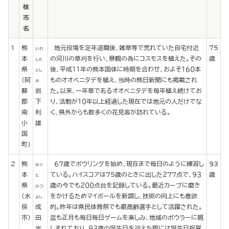
核
市
名
1
熊
地元役場を定年退職後、雑草等で荒れていた自宅付近
75
いわ
本
の河川の草刈を行い、景観の為にコスモスを植えた。その
歳
した
県
後、平成１１年の熊本国体に時期を合わせ、およそ１６０本
とし
(阿
ものオオベニタデを植え、当時の熊日新聞にも掲載され
お
蘇
岩
た。以来、一年草であるオオベニタデを毎年植え続けてお
郡
下
り、活動が１０年以上経過した現在では地元の人だけでな
南
利
く、県外からも数多くの花見客が訪れている。
小
雄
国
町)
2
熊
６７歳でボウリングを始め、現在まで毎日のように練習し
93
なり
本
ている。ハイスコアは７５歳のときに出した２７７点で、９３
歳
た
県
歳の今でも２００点台を記録している。最近カーブに磨き
みつ
(水
をかけるためマイボールを新調し、技術の向上にも意欲
よし
俣
成
的。昨年は県民体育祭でも最高齢選手として活躍された。
市)
田
盆も正月も毎日毎日ゲームを楽しみ、地域のボウラーに親
光
しまれており、９３歳の誕生日を迎えた際には誕生日祝賀