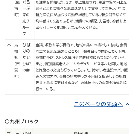
ぐる
(飯
た活動を開始した。30年以上継続され、生活の質の向上を
ーぷ
南
図るとともに様々な地域活動として貢献してきた。近年は
町)
家の
新たに会員が加わり活動を継続している。新会員を除く平
光グ
均年齢は85歳であるが、活動での采配、力量等、若者を上
ルー
回るパワーで地域に元気を与えている。
プ
ひば
27
島
童謡、唱歌を学ぶ目的で、地域の集いの場として結成。会員
りの
根
同士の交流を深めるとともに、会員自らの閉じこもり予防、
かい
県
認知症予防、ストレス解消や健康維持にもつながっている。
(吉
ひばり
また、特別養護老人ホームやデイサービス等へ訪問し、地域
賀
の会
と施設との交流も行っている。また、障がい者施設のパン販
町)
売への協力や、会員の持ち寄った不用品を販売しその収益
を共同募金に寄付するなど、地域福祉への貢献も積極的に
行っている。
このページの先頭へ
○九州ブロック
ブ
推
（ふり
活動内容