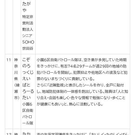
たが
や
特定非
営利活
動法人
シニア
ＳＯＨＯ
世田谷
こぞ
11
神
小園６区自衛パトロール隊は、空き巣が多発していた時期
のろ
奈
をきっかけに、有志74名29チームが週29回の地域の防
っくじ
川
犯パトロールを開始し、犯罪抑止や他地区への波及など犯
えい
県
罪のないまちづくりに貢献している。
ぱと
（綾
さらに「近隣監視」と表示したシールを作り、全戸に貼付
ろーる
瀬
し、地域防犯体制の一体感を創出している。隊員は「人と知
たい
市）
り合え・会話も楽しく・色々な情報で勉強になり・歩くこと
小園６
が健康にも良い」と、熱心に活動している。
区自衛
パトロ
ール隊
たか
12
神
市の生涯学習講座をきっかけに、「おいしく・たのしく・げん