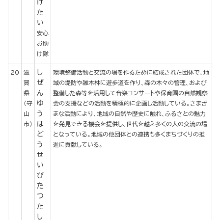
け
た
い
安心
お助
け隊
し
20
滋
環境整備活動と交流の場を作るために結成された団体で、地
ぜ
賀
域の堤防や雑木林に遊歩道を作り、森の木々の管理、および
ん
県
整備した森等を活用して音楽コンサートや保育園の自然観察
ゆ
（守
会の支援などの活動を積極的に企画し活動している。さまざ
う
山
まな活動により、地域の自然や歴史に触れ、ふるさとの魅力
ほ
市）
を発見できる機会を提供し、世代を越え多くの人の交流の場
ど
となっている。地域の他団体との連携も多くまちづくりの推
う
進に貢献している。
せ
い
び
た
つ
た
し