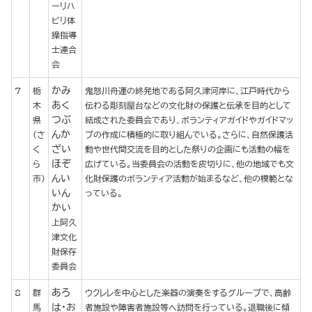
ーリハ
ビリ体
操指導
士連合
会
かみ
7
栃
鬼怒川舟運の終発地である阿久津河岸に、江戸時代から
あく
木
伝わる彫刻屋台などの文化財の保護と伝承を目的として
つぶ
県
結成された委員会であり、ボランティアガイドやガイドマッ
んか
(さ
プの作成に積極的に取り組んでいる。さらに、自然保護活
ざい
く
動や世代間交流を目的とした祭りの企画にも活動の幅を
ほぞ
ら
広げている。当委員会の活動を皮切りに、他の地域でも文
んい
市)
化財保護のボランティア活動が始まるなど、他の模範とな
いん
っている。
かい
上阿久
津文化
財保存
委員会
あろ
8
群
ウクレレを中心とした楽器の演奏をするグループで、高齢
は・お
馬
者施設や障害者施設等へ訪問を行っている。退職後に傾