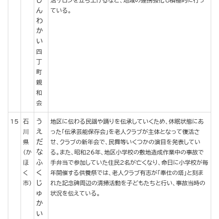
し
活サロンを立ち上げるなど、地域の連携強化も積極的に行っ
ん
ている。
わ
か
い
四
丁
町
親
和
会
う
15
石
地区に伝わる民謡や踊りを伝承していくため、休眠状態にあ
え
川
った「伝承芸能保存会」を老人クラブが主体となって復活さ
だ
県
せ、クラブの新年会で、民舞等いくつかの演目を発表してい
な
（か
る。また、昭和26年、地区小学校の敷地造成作業中の事故で
ふ
ほ
手弁当で参加していた住民2名が亡くなり、命日に小学校が毎
く
く
年開催する供養祭では、老人クラブ有志が「奉仕の塔」と刻ま
じ
市）
れた記念碑周辺の清掃活動を子どもたちと行い、事故当時の
ゅ
状況を伝えている。
か
い