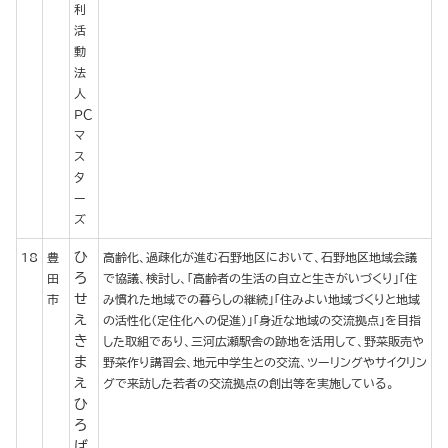
利
活
動
法
人
ＰＣ
マ
ス
タ
ー
ズ
ひ
18
豊
高齢化、過疎化が進む石野地区において、石野地区地域会議
ろ
田
で協議、検討し、「高齢者の生活の自立と生きがいづくり」「住
せ
市
み慣れた地域での暮らしの継続」「住みよい地域づくりと地域
え
の活性化（定住化への促進）」「身近な地域の交流拠点」を目指
き
した取組であり、三河広瀬駅舎の跡地を活用して、野菜販売や
ま
野菜作り講習会、地元中学生との交流、ツーリングやサイクリン
え
グで来訪した若者の交流拠点の創出等を実施している。
ひ
ろ
ば