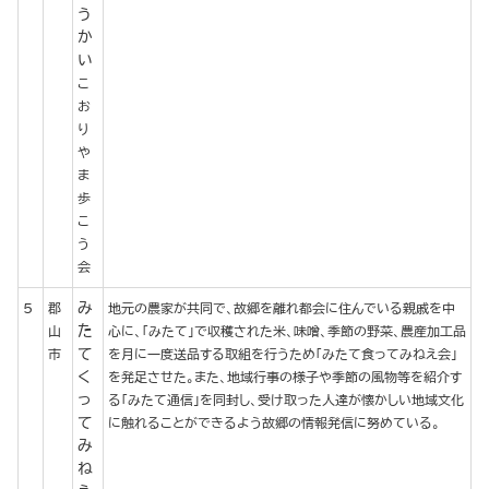
う
か
い
こ
お
り
や
ま
歩
こ
う
会
み
5
郡
地元の農家が共同で、故郷を離れ都会に住んでいる親戚を中
た
山
心に、「みたて」で収穫された米、味噌、季節の野菜、農産加工品
て
市
を月に一度送品する取組を行うため「みたて食ってみねえ会」
く
を発足させた。また、地域行事の様子や季節の風物等を紹介す
っ
る「みたて通信」を同封し、受け取った人達が懐かしい地域文化
て
に触れることができるよう故郷の情報発信に努めている。
み
ね