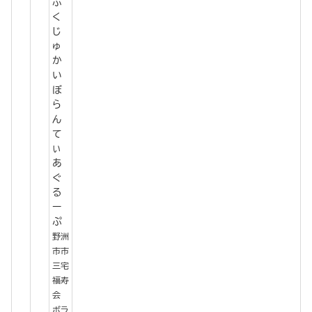
ふ
く
じ
ゅ
か
い
ぼ
ら
ん
て
ぃ
あ
ぐ
る
ー
ぷ
野洲
市市
三宅
福寿
会
ボラ