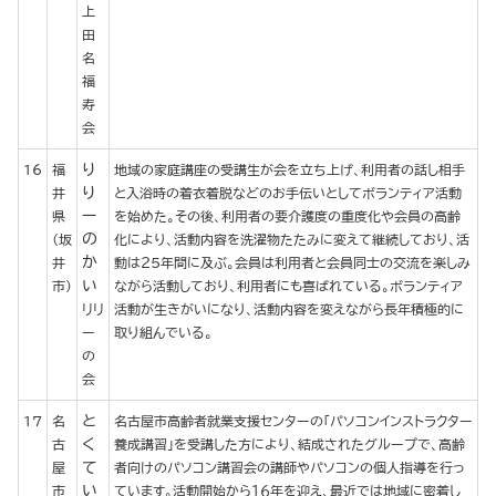
上
田
名
福
寿
会
り
16
福
地域の家庭講座の受講生が会を立ち上げ、利用者の話し相手
り
井
と入浴時の着衣着脱などのお手伝いとしてボランティア活動
ー
県
を始めた。その後、利用者の要介護度の重度化や会員の高齢
の
（坂
化により、活動内容を洗濯物たたみに変えて継続しており、活
か
井
動は２５年間に及ぶ。会員は利用者と会員同士の交流を楽しみ
い
市）
ながら活動しており、利用者にも喜ばれている。ボランティア
リリ
活動が生きがいになり、活動内容を変えながら長年積極的に
ー
取り組んでいる。
の
会
と
17
名
名古屋市高齢者就業支援センターの「パソコンインストラクター
く
古
養成講習」を受講した方により、結成されたグループで、高齢
て
屋
者向けのパソコン講習会の講師やパソコンの個人指導を行っ
い
市
ています。活動開始から１６年を迎え、最近では地域に密着し