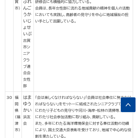
ぶれ
賀
研修会にも積極的に協力している。
んご
市）
会員は、長年女性部に流れる地域貢献の精神を個人の活動
うか
においても実践し、高齢者の見守りを中心に地域福祉の担
いじ
い手として活躍している。
ょせ
いぶ
古賀
市シ
ニア
クラ
ブ連
合会
女性
部
はま
30
福
「会は楽しくなければならない」「会員は社会奉仕に努めなけ
ゆう
岡
ればならない」をモットーに結成されたシニアクラブで、永年
かい
県
にわたり子どもの見守りや河川・海岸・松林の清掃等、多岐
（福
浜友
にわたり社会参加活動に取り組み、貢献している。
津
会
また、多年にわたる海洋環境保全に対する奉仕活動の功績
市）
により、国土交通大臣表彰を受けており、地域で中心的な役
割を果たしている。