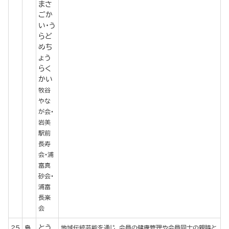
まさ
ごか
い・う
らど
めち
ょう
らく
かい
牧谷
やな
が会・
岩美
駅前
長寿
会・浦
富真
砂会・
浦富
長楽
会
とう
25
島
地域伝統芸能を通じ、会員の健康管理や会員同士の親睦と