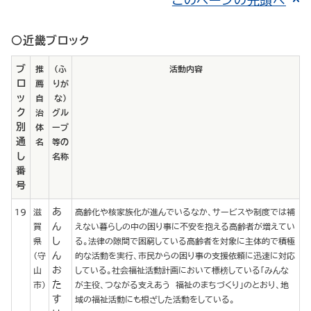
このページの先頭へ
○近畿ブロック
ブ
推
（ふ
活動内容
ロ
薦
りが
ッ
自
な）
ク
治
グル
別
体
ープ
通
名
等の
し
名称
番
号
あ
19
滋
高齢化や核家族化が進んでいるなか、サービスや制度では補
ん
賀
えない暮らしの中の困り事に不安を抱える高齢者が増えてい
し
県
る。法律の隙間で困窮している高齢者を対象に主体的で積極
ん
（守
的な活動を実行、市民からの困り事の支援依頼に迅速に対応
お
山
している。社会福祉活動計画において標榜している「みんな
た
市）
が主役、つながる支えあう 福祉のまちづくり」のとおり、地
す
域の福祉活動にも根ざした活動をしている。