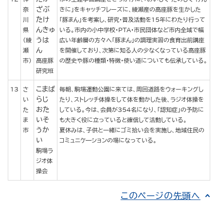
ざぶ
奈
きに」をキャッチフレーズに、綾瀬産の高座豚を生かした
たけ
川
「豚まん」を考案し、研究・普及活動を15年にわたり行って
んきゅ
県
いる。市内の小中学校・ＰＴＡ・市民団体など市内全域で幅
うは
（綾
広い年齢層の方々へ「豚まん」の調理実習の食育出前講座
ん
瀬
を開催しており、次第に知る人の少なくなっている高座豚
市）
高座豚
の歴史や豚の種類・特徴・使い道についても伝承している。
研究班
こまば
13
さ
毎朝、駒場運動公園に来ては、周回道路をウォーキングし
らじ
い
たり、ストレッチ体操をして体を動かした後、ラジオ体操を
おた
た
している。今は、会員が354名になり、「認知症」の予防に
いそ
ま
も大きく役に立っていると確信して活動している。
うか
市
夏休みは、子供と一緒にゴミ拾い会を実施し、地域住民の
い
コミュニケ―ションの場になっている。
駒場ラ
ジオ体
操会
このページの先頭へ