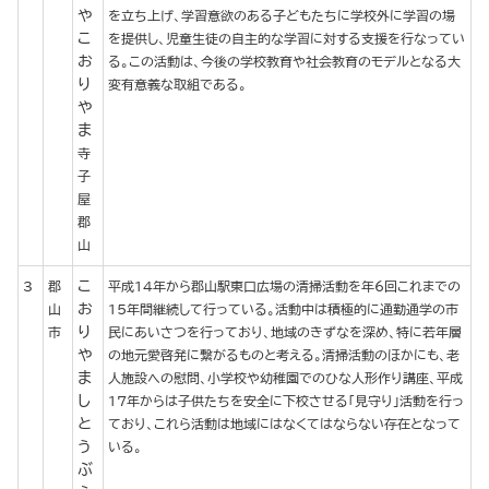
や
を立ち上げ、学習意欲のある子どもたちに学校外に学習の場
こ
を提供し、児童生徒の自主的な学習に対する支援を行なってい
お
る。この活動は、今後の学校教育や社会教育のモデルとなる大
り
変有意義な取組である。
や
ま
寺
子
屋
郡
山
こ
3
郡
平成14年から郡山駅東口広場の清掃活動を年6回これまでの
お
山
15年間継続して行っている。活動中は積極的に通勤通学の市
り
市
民にあいさつを行っており、地域のきずなを深め、特に若年層
や
の地元愛啓発に繋がるものと考える。清掃活動のほかにも、老
ま
人施設への慰問、小学校や幼稚園でのひな人形作り講座、平成
し
17年からは子供たちを安全に下校させる「見守り」活動を行っ
と
ており、これら活動は地域にはなくてはならない存在となって
う
いる。
ぶ