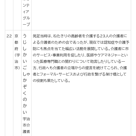
ンテ
ィア
グル
ープ
う
22
京
発足当時は、ねたきりの高齢者を介護する23人の介護者に
じ
都
よる介護者のための会であったが、現在では認知症や介護予
し
府
防にも焦点を当てた幅広い活動を展開している。介護者に市
か
（宇
のサービス・事業利用を促したり、医師やケアマネジャーとい
い
治
った医療専門職との関わりについて助言したりしている一
ご
市）
方、行政へも介護者の立場からの提言を続けてこられ、介護
しゃ
者とフォーマル・サービスおよび行政を繋げる架け橋として
か
の役割も果たしている。
ぞ
く
の
か
い
宇治
市介
護者