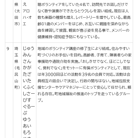
え
県
聴ボランティアをしていた４名で、訪問先でお話しだけで
（太
アロ
なく歌や演奏ができたらとウクレレを習い結成。現在は人
田
ハ・オ
数も楽器の種類も増え、レパートリーを増やしている。最高
市）
エ
齢81歳のメンバーをはじめ、お互いに親睦を深めながら
曲を練習して披露、観客が喜ぶ姿を見る事で、メンバーの
健康維持・認知症予防にもなっている。
じゅう
9
埼
地域のボランティア講座の修了生により結成。住みやすい
みん
玉
町づくりのお手伝いを目的。高齢者、子育て、障害者らの家
さん
県
事援助や通院介助を実施。「おしきせでなく、ほどこしでな
かが
（毛
く、営利でなく」をモットーに有償ボランティアとして、現在
たざ
呂
は年３０００回ほどの活動を３９名の会員で対応。活動は会
いた
山
員相互の話合いで決定し、行政の関与はない。地域包括支
くふく
町）
援センターやケアマネジャーにとって安心して任せられ、頼
しさー
れる存在。町地域福祉の推進のトップを走っているグルー
びす
プ。
ぐるー
ぷ
ゆう
あい
もろ