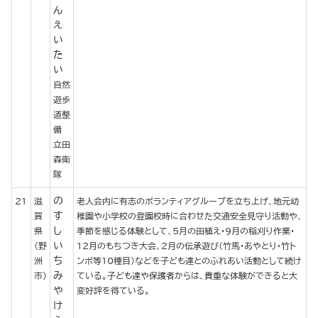
ん
え
い
た
い
自然
遊歩
道整
備
立田
森衛
隊
の
21
滋
老人会内に有志のボランティアグループを立ち上げ、地元幼
す
賀
稚園や小学校の登園校時に合わせた交通安全見守り活動や、
し
県
季節を感じる体験として、5月の田植え・9月の稲刈り作業・
い
（野
12月のもちつき大会、2月の伝承遊び（竹馬・あやとり・竹ト
ち
洲
ンボ等10種目）などを子ども達とのふれあい活動として続け
み
市）
ている。子ども達や保護者からは、貴重な体験ができると大
や
変好評を得ている。
け