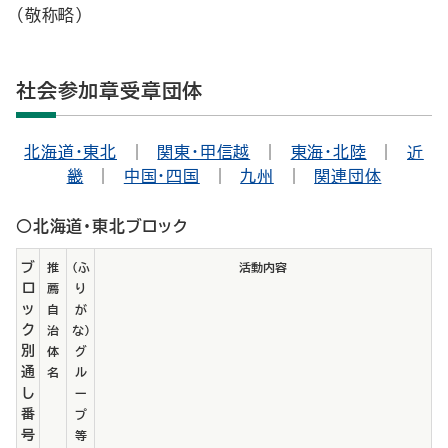
（敬称略）
社会参加章受章団体
北海道・東北
｜
関東・甲信越
｜
東海・北陸
｜
近
畿
｜
中国・四国
｜
九州
｜
関連団体
○北海道・東北ブロック
ブ
推
（ふ
活動内容
ロ
薦
り
ッ
自
が
ク
治
な）
別
体
グ
通
名
ル
し
ー
番
プ
号
等