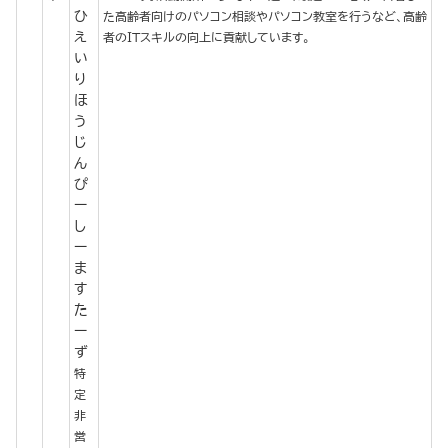
ひ
た高齢者向けのパソコン相談やパソコン教室を行うなど、高齢
え
者のＩＴスキルの向上に貢献しています。
い
り
ほ
う
じ
ん
ぴ
ー
し
ー
ま
す
た
ー
ず
特
定
非
営