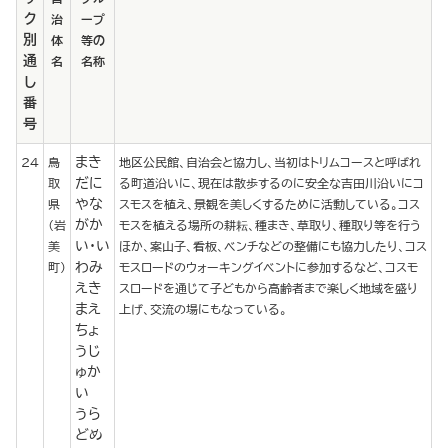
ク
治
ープ
別
体
等の
通
名
名称
し
番
号
まき
24
鳥
地区公民館、自治会と協力し、当初はトリムコースと呼ばれ
だに
取
る町道沿いに、現在は散歩するのに安全な吉田川沿いにコ
やな
県
スモスを植え、景観を美しくするために活動している。コス
がか
（岩
モスを植える場所の耕耘、種まき、草取り、種取り等を行う
い・い
美
ほか、案山子、看板、ベンチなどの整備にも協力したり、コス
わみ
町）
モスロードのウォーキングイベントに参加するなど、コスモ
えき
スロードを通じて子どもから高齢者まで楽しく地域を盛り
まえ
上げ、交流の場にもなっている。
ちょ
うじ
ゅか
い
うら
どめ