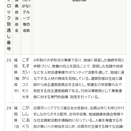
ロ
薦
がな）
ッ
自
グル
ク
治
ープ
別
体
等の
通
名
名称
し
番
号
こす
28
福
４年制の大学形式の事業であり、地域に根差した継続学習と
もす
岡
仲間づくり、教養の向上を図ることで、習得した知識や技術
だい
県
などを人材派遣事業やボランティア活動を通して、地域に還
がく
（飯
元できる人材の育成を目指している。運営形態は生徒と講
塚
コス
師から成る運営委員会を主体とし、受講生の学習費のみで
市）
モス
負担する自主運営組織である。行政は事務局として事業運
大学
営に対する専門的指導、助言を行っている。
こが
29
福
古賀市シニアクラブ連合会女性部は、会員以外にも呼びかけ
しし
岡
をしながらタオル配布、古切手収集、地域健康体操会等様々
にあ
県
な社会貢献活動を積極的に行っている。人権を尊重する市
くら
（古
民の集いへの参加をはじめ、古賀市が主催する様々な会議・