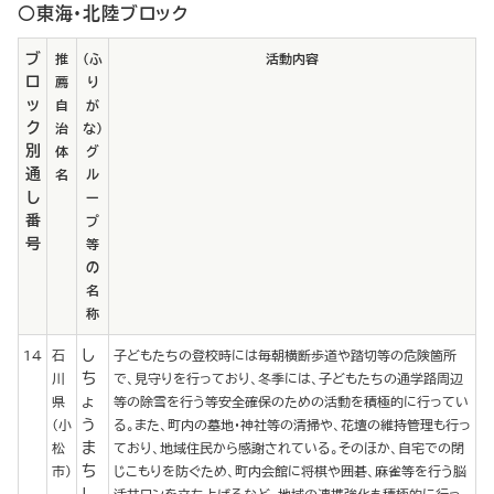
○東海・北陸ブロック
ブ
推
（ふ
活動内容
ロ
薦
り
ッ
自
が
ク
治
な）
別
体
グ
通
名
ル
し
ー
番
プ
号
等
の
名
称
し
14
石
子どもたちの登校時には毎朝横断歩道や踏切等の危険箇所
ち
川
で、見守りを行っており、冬季には、子どもたちの通学路周辺
ょ
県
等の除雪を行う等安全確保のための活動を積極的に行ってい
う
（小
る。また、町内の墓地・神社等の清掃や、花壇の維持管理も行っ
ま
松
ており、地域住民から感謝されている。そのほか、自宅での閉
ち
市）
じこもりを防ぐため、町内会館に将棋や囲碁、麻雀等を行う脳