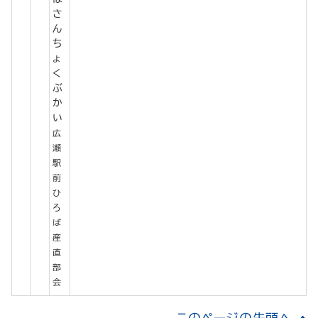
さ
ん
ち
ょ
く
ぶ
か
い
広
瀬
駅
前
ひ
ろ
ば
産
直
部
会