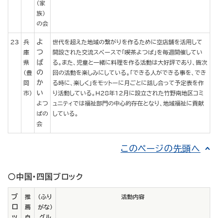
（家
族）
の会
よ
23
兵
世代を超えた地域の繋がりを作るために空店舗を活用して
つ
庫
開設された交流スペースで「喫茶よつば」を毎週開催してい
ば
県
る。また、児童と一緒に料理を作る活動は大好評であり、皆次
の
（豊
回の活動を楽しみにしている。「できる人ができる事を、でき
か
岡
る時に、楽しく」をモットーに月ごとに話し合って予定表を作
い
市）
り活動している。H28年12月に設立された竹野南地区コミ
よつ
ュニティでは福祉部門の中心的存在となり、地域福祉に貢献
ばの
している。
会
このページの先頭へ
○中国・四国ブロック
ブ
推
（ふり
活動内容
ロ
薦
がな）
ッ
自
グル