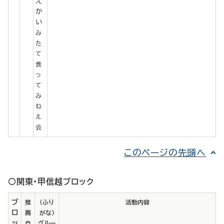
え
か
い
み
た
て
食
っ
て
み
ね
え
会
このページの先頭へ
○関東・甲信越ブロック
ブ
推
（ふり
活動内容
ロ
薦
がな）
ッ
自
グルー