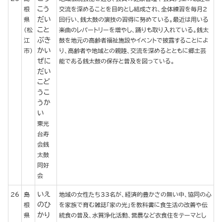
こう
根
交流を深めることを目的とし結成され、全体練習を毎月2
だい
県
回行い、銭太鼓の演技の習得に努めている。最近は用いる
こと
（松
楽曲のレパートリーを増やし、踊りも取り入れている。銭太
ぶき
江
鼓を地元の高齢者福祉施設やイベントで披露することによ
かい
市）
り、高齢者や地域との親睦、交流を深めるとともに郷土芸
ぜに
能である銭太鼓の保存と普及を図っている。
だい
こど
うこ
うか
い
東光
台寿
会銭
太鼓
同好
会
いえ
26
島
地域の女性たち33名が、経済的豊かさの無い中、協同の心
のひ
根
を家族で育む雑誌「家の光」を教科書に食生活の改善や伝
かり
県
統食の普及、水質浄化活動、営農など衣食住をテーマとし