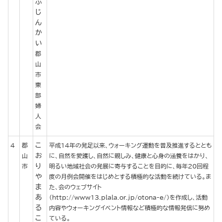
ふ
じ
ん
か
い
郡
山
市
東
部
婦
人
会
こ
4
郡
平成14年の発足以来、ウォーキング運動を普及推進するととも
お
山
に、自然を愛護し、自然に親しみ、健康と心身の涵養をはかり、
り
市
明るい地域社会の発展に寄与することを目的に、毎年20回程
や
度の月例会開催をはじめとする積極的な活動を続けている。ま
ま
た、会のウェブサイト
あ
（http://www13.plala.or.jp/otona-e/）を作成し、活動
る
内容やウォーキングイベント情報など積極的な情報発信に努め
こ
ている。