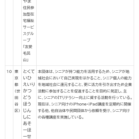
やま
住民参
加型在
宅福祉
サービ
スグル
ープ
「友愛
毛呂
山」
とくて
10
東
本団体は、シニアが持つ能力を活用するため、シニアが地
いひ
京
域社会において自己実現をはかること、シニア個人の能力
えいり
都
を地域社会に還元すること、更に活力を引き出すため企業
かつ
（世
活動に参加することを促進することを目的に発足し、主
どう
田
に、シニアのＩＴリテラシー向上に資する活動を行っている。
ほう
谷
現在は、シニア向けのiPhone・iPad講座を定期的に開催
じん
区）
する他、他自治体や民間団体から依頼を受け、シニア向け
しに
の各種講座を実施している。
あそ
ーほ
ーせ