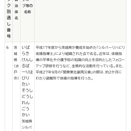
ク
治
プ等の
別
体
名称
通
名
し
番
号
いば
6
茨
平成17年度から茨城県が養成を始めた「シルバーリハビリ
らき
城
体操指導士」により組織された会である。近年は、体操指
けんし
県
導の平準化や介護予防の知識の向上を目的としたフォロー
るば
（水
アップ研修を行うなど、全県的な活動を行っている。また、
ーりは
戸
平成27年9月の「関東東北豪雨災害」の際は、約2か月に
びり
市）
わたり避難所で体操の指導を行った。
たい
そうし
どうし
れん
ごう
かい
茨城県
シルバ