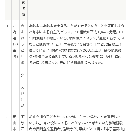
の
名
称
1
北
ふ
高齢者は高齢者を支えることができるということを証明しよう
海
ま
と有志による自主的ボランティア組織を平成19年に発足。10
道
ね
年間活動を継続している。網を使ってステップ運動を行う「ふま
(池
っ
ねっと健康教室」を、町内会館等13会場で年間250回以上開
田
と
催している。年間述べ参加数は3,700人以上。町民の健康維
町)
サ
持・介護予防に貢献している。他町村へも指導に出かけ、道内
ポ
各地に「ふまねっと」を広げる起爆剤にもなった。
ー
タ
ー
ズ
い
け
だ
て
2
郡
将来を担う子どもたちのために、仕事で得たことを還元した
ら
山
い、また、何か役に立てることがないかと考えていた教職経験
こ
市
者や民間企業退職者、住職等が、平成26年1月に「寺子屋郡山」