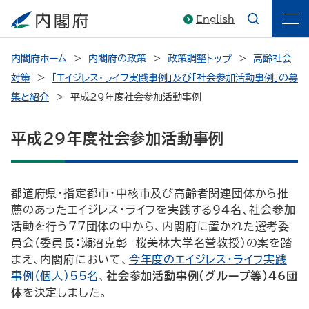
English
内閣府ホーム
内閣府の政策
政策調整トップ
高齢社会
対策
「エイジレス・ライフ実践事例」及び「社会参加活動事例」の募
集と紹介
平成29年度社会参加活動事例
平成29年度社会参加活動事例
都道府県・指定都市・中核市及び高齢者関連団体から推
薦のあったエイジレス・ライフを実践する94名、社会参加
活動を行う77団体の中から、内閣府に置かれた選考委
員会（委員長：瀬沼克彰 桜美林大学名誉教授）の案を踏
まえ、内閣府において、
今年度のエイジレス・ライフ実践
事例（個人）55名
、
社会参加活動事例（グループ等）46団
体
を決定しました。