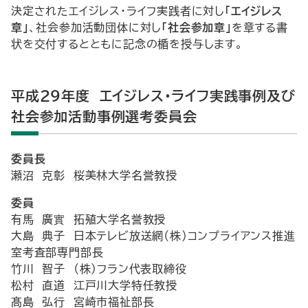
決定されたエイジレス･ライフ実践者に対し
｢エイジレス
章｣
、社会参加活動団体に対し
｢社会参加章｣
を章する書
状を交付するとともに記念の楯を授与します｡
平成29年度 エイジレス・ライフ実践事例及び
社会参加活動事例選考委員会
委員長
瀬沼 克彰 桜美林大学名誉教授
委員
有馬 廣實 拓殖大学名誉教授
大島 典子 日本テレビ放送網（株）コンプライアンス推進
室考査部専門部長
竹川 智子 （株）フラン代表取締役
松村 直道 江戸川大学特任教授
髙島 弘行 宮崎市福祉部長