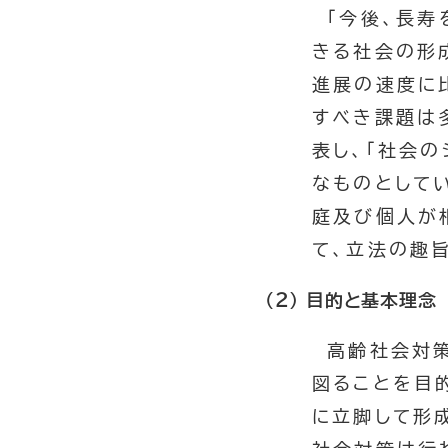
「今後、長寿
きる社会の形
進展の速度に
すべき課題は
表し、「社会
なものとして
庭及び個人が
て、立法の趣
(２) 目的と基本理念
高齢社会対策
図ることを目
に立脚して形