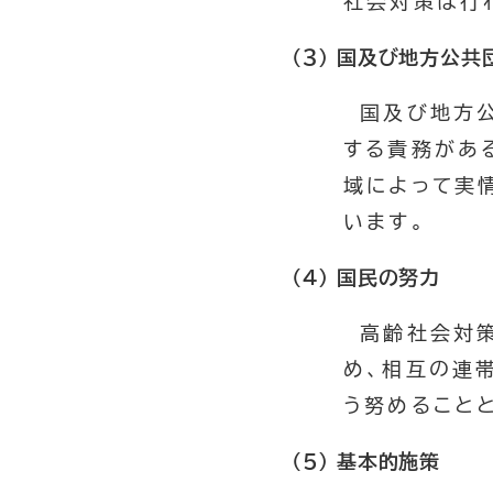
社会対策は行
(３) 国及び地方公共
国及び地方公
する責務があ
域によって実
います。
(４) 国民の努力
高齢社会対策
め、相互の連
う努めること
(５) 基本的施策