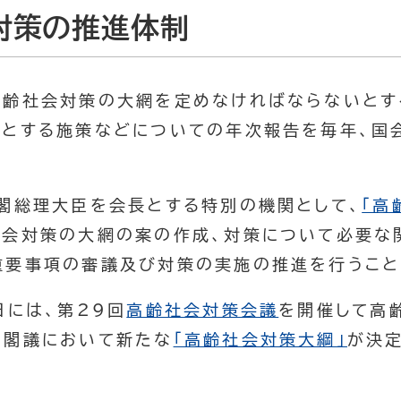
対策の推進体制
齢社会対策の大網を定めなければならないとす
うとする施策などについての年次報告を毎年、国
閣総理大臣を会長とする特別の機関として、
「高
社会対策の大網の案の作成、対策について必要な
重要事項の審議及び対策の実施の推進を行うこと
日には、第29回
高齢社会対策会議
を開催して高
の閣議において新たな
「高齢社会対策大綱」
が決