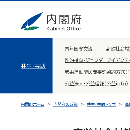
青年国際交流
高齢社会対
性的指向・ジェンダーアイデンテ
共生・共助
成果連動型民間委託契約方式（PFS：
公益法人・公益信託（公益info）
内閣府ホーム
内閣府の政策
共生・共助トップ
高