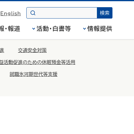
English
報・報道
活動・白書等
情報提供
進
交通安全対策
益活動促進のための休眠預金等活用
就職氷河期世代等支援