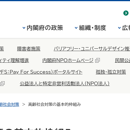
内閣府の政策
組織・制度
広
策
障害者施策
バリアフリー・ユニバーサルデザイン推
ィティ理解増進
内閣府NPOホームページ
民間公
Pay For Success）ポータルサイト
孤独・孤立対策
公益法人と特定非営利活動法人（NPO法人）
齢社会対策
高齢社会対策の基本的枠組み