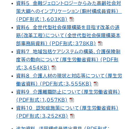
資料５ 金融ジェロントロジーからみた高齢社会対
策大綱へのインプリケーション（駒村構成員資料）
(PDF形式：1,603KB)
資料６ 全世代型社会保障構築を目指す改革の道
筋（改革工程）について（全世代型社会保障構築本
部事務局資料） (PDF形式：378KB)
資料７ 地域包括ケアシステムの構築、介護保険制
度等の動向について（厚生労働省資料） (PDF形
式：3,454KB)
資料８ 介護人材の現状と対応等について（厚生労
働省資料） (PDF形式：3,555KB)
資料９ 介護離職防止について（厚生労働省資料）
(PDF形式：1,057KB)
資料10 認知症施策について（厚生労働省資料）
(PDF形式：3,252KB)
追加資料 澤岡構成員提出意見 (PDF形式：