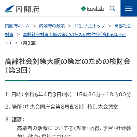
English
内閣府ホーム
内閣府の政策
共生・共助トップ
高齢社会
対策
高齢社会対策大綱の策定のための検討会（令和６年２月
～）
（第3回）
高齢社会対策大綱の策定のための検討会
（第3回）
1．日時：
令和６年４月３日（水） 15時30分～18時00分
2．場所：
中央合同庁舎第８号館８階 特別大会議室
3．議題：
高齢者の活躍について②（就業・所得、学習・社会参
加）、健康・福祉について