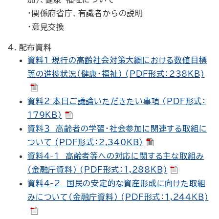
・関係府省庁、有識者からの説明
・意見交換
4．配布資料
資料１ 現行の高齢社会対策大綱における数値目標
等の進捗状況（健康・福祉） (PDF形式：238KB)
資料２ 本日ご議論いただきたい事項 (PDF形式：
179KB)
資料３ 高齢者の学習・社会参加に関連する取組に
ついて (PDF形式：2,340KB)
資料4-1 高齢者等への対応に関する主な取組み
（金融庁資料） (PDF形式：1,288KB)
資料4-2 国民の安定的な資産形成に向けた取組
みについて（金融庁資料） (PDF形式：1,244KB)