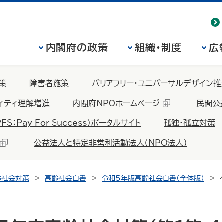
内閣府の政策
組織・制度
広
策
障害者施策
バリアフリー・ユニバーサルデザイン推
ィティ理解増進
内閣府NPOホームページ
民間公
Pay For Success）ポータルサイト
孤独・孤立対策
公益法人と特定非営利活動法人（NPO法人）
齢社会対策
高齢社会白書
令和5年版高齢社会白書（全体版）