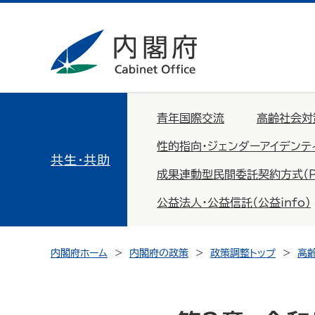
青年国際交流
高齢社会対
性的指向・ジェンダーアイデンテ
共生・共助
成果連動型民間委託契約方式（PFS：
公益法人・公益信託（公益info）
内閣府ホーム
内閣府の政策
政策調整トップ
高