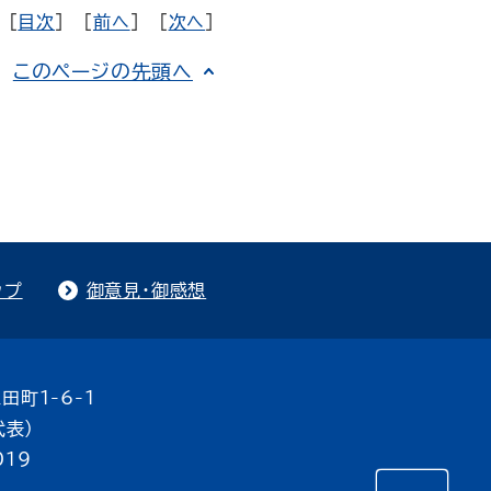
[
目次
] [
前へ
] [
次へ
]
このページの先頭へ
ップ
御意見・御感想
田町1-6-1
代表）
019