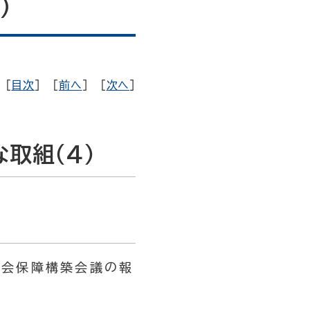
）
[
目次
] [
前へ
] [
次へ
]
取組（4）
社会保障構築会議の報