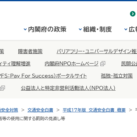
内閣府の政策
組織・制度
広
策
障害者施策
バリアフリー・ユニバーサルデザイン推
ィティ理解増進
内閣府NPOホームページ
民間公
Pay For Success）ポータルサイト
孤独・孤立対策
公益法人と特定非営利活動法人（NPO法人）
通安全対策
交通安全白書
平成17年版 交通安全白書 概要
電話等の使用に関する罰則の見直し等