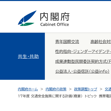
青年国際交流
高齢社会対
性的指向・ジェンダーアイデンテ
共生・共助
成果連動型民間委託契約方式（PFS：
公益法人・公益信託（公益info）
内閣府ホーム
内閣府の政策
政策調整トップ
交
17年度 交通安全施策に関する計画（概要） トピック 携帯