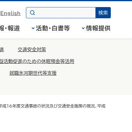
English
報・報道
活動・白書等
情報提供
進
交通安全対策
益活動促進のための休眠預金等活用
就職氷河期世代等支援
平成16年度交通事故の状況及び交通安全施策の現況、平成