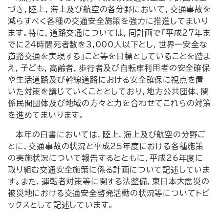
づき，陸上，海上及び航空の各分野において，交通事故を
減らすべく各種の交通安全施策を強力に推進してまいり
ます。特に，道路交通については，同計画で「平成27年ま
でに24時間死者数を3,000人以下とし，世界一安全な
道路交通を実現する」こと等を目標としていることを踏ま
え，子ども，高齢者，歩行者及び自転車利用者の安全確保
や生活道路及び幹線道路における安全確保に視点を置
いた対策を講じていくこととしており，地方公共団体，関
係民間団体及び地域の方々と力を合わせてこれらの対策
を進めてまいります。
本年の白書においては，陸上，海上及び航空の分野ご
とに，交通事故の状況と平成25年度における各種施策
の実施状況について報告するとともに，平成26年度に
取り組む交通安全施策に係る計画について記述していま
す。また，運転者対策等に関する法整備，東日本大震災の
被災地における交通安全啓発活動の状況等についてトピ
ックスとして記述しています。