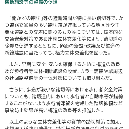
横断施設等の整備の促進
「開かずの踏切」等の遮断時間が特に長い踏切等で、か
つ道路交通量の多い踏切道が連担している地区等や主
要な道路との交差に関わるもの等については、抜本的な
交通安全対策である連続立体交差化等により、踏切道の
除却を促進するとともに、道路の新設・改築及び鉄道の
新線建設に当たっても、極力立体交差化を図った。
また、早期に安全・安心を確保するために構造の改良
及び歩行者等立体横断施設の設置、カラー舗装や駅周辺
の迂回路整備等の一体対策についても取り組んだ。
さらに、歩道が狭小な踏切等における歩行者安全対策
についても、踏切道内において歩行者と自動車等が錯綜
することがないよう歩行者滞留を考慮した踏切拡幅など
事故防止効果が高い構造の改良等を推進した。
以上のような立体交差化等の従前の踏切対策に加え、
踏切周辺道路の整備等、踏切横断交通量の削減のための