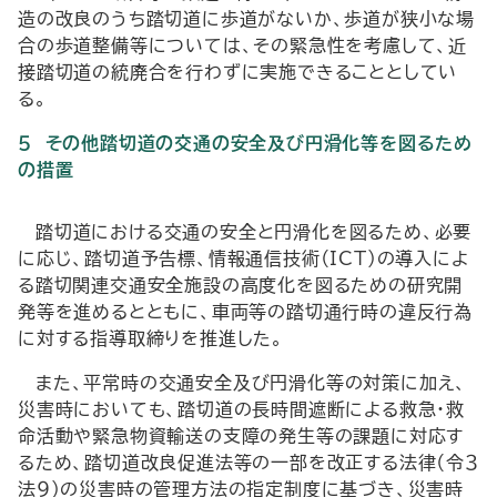
造の改良のうち踏切道に歩道がないか、歩道が狭小な場
合の歩道整備等については、その緊急性を考慮して、近
接踏切道の統廃合を行わずに実施できることとしてい
る。
５ その他踏切道の交通の安全及び円滑化等を図るため
の措置
踏切道における交通の安全と円滑化を図るため、必要
に応じ、踏切道予告標、情報通信技術（
ICT
）の導入によ
る踏切関連交通安全施設の高度化を図るための研究開
発等を進めるとともに、車両等の踏切通行時の違反行為
に対する指導取締りを推進した。
また、平常時の交通安全及び円滑化等の対策に加え、
災害時においても、踏切道の長時間遮断による救急・救
命活動や緊急物資輸送の支障の発生等の課題に対応す
るため、踏切道改良促進法等の一部を改正する法律（令３
法９）の災害時の管理方法の指定制度に基づき、災害時