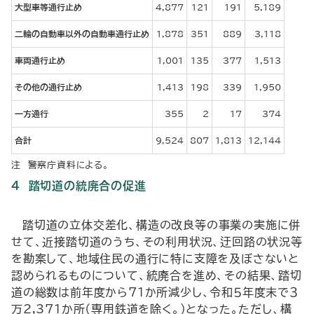
大型車等通行止め
4,877
121
191
5,189
二輪の自動車以外の自動車通行止め
1,878
351
889
3,118
車両通行止め
1,001
135
377
1,513
その他の通行止め
1,413
198
339
1,950
一方通行
355
2
17
374
合計
9,524
807
1,813
12,144
注 警察庁資料による。
４ 踏切道の統廃合の促進
踏切道の立体交差化、構造の改良等の事業の実施に併
せて、近接踏切道のうち、その利用状況、迂回路の状況等
を勘案して、地域住民の通行に特に支障を及ぼさないと
認められるものについて、統廃合を進め、その結果、踏切
道の総数は前年度から71か所減少し、令和５年度末で３
万2,371か所（専用鉄道を除く。）となった。ただし、構