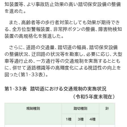
知装置等、より事故防止効果の高い踏切保安設備の整備
を進めた。
また、高齢者等の歩行者対策としても効果が期待でき
る、全方位型警報装置、非常押ボタンの整備、障害物検知
装置の高規格化を推進した。
さらに、道路の交通量、踏切道の幅員、踏切保安設備
の整備状況、迂回路の状況等を勘案し、必要に応じ、大型
車等通行止め、一方通行等の交通規制を実施するととも
に、併せて道路標識等の高輝度化による視認性の向上を
図った（第1-33表）。
第1-33表 踏切道における交通規制の実施状況
（令和5年度末現在）
規制種別
踏切種別
計
1種
3種
4種