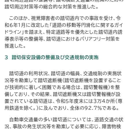
踏切周辺対策等の総合的な対策を推進した。
このほか、視覚障害者の踏切道内での事故を受け、令
和６年１月に改定した「道路の移動等円滑化に関するガイ
ドライン」を踏まえ、特定道路等を優先とした踏切道内誘
導表示等の整備等、踏切道におけるバリアフリー対策を
推進した。
３ 踏切保安設備の整備及び交通規制の実施
踏切道の利用状況、踏切道の幅員、交通規制の実施状
況等を勘案して踏切遮断機（踏切遮断機を設置すること
が技術的に著しく困難である場合は、踏切警報機）を整
備しており、その結果、踏切遮断機又は踏切警報機が設
置されている踏切道は、令和５年度末には３万４か所（専
用鉄道を除く。）に及んでおり、全体の92.7％である。
自動車交通量の多い踏切道については、道路交通の状
況、事故の発生状況等を勘案して必要に応じ、障害物検