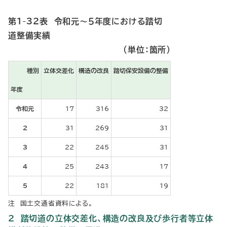
第1-32表 令和元～５年度における踏切
道整備実績
（単位：箇所）
種別
立体交差化
構造の改良
踏切保安設備の整備
年度
令和元
17
316
32
2
31
269
31
3
22
245
31
4
25
243
17
5
22
181
19
注 国土交通省資料による。
２ 踏切道の立体交差化、構造の改良及び歩行者等立体