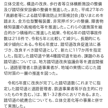
立体交差化、構造の改良、歩行者等立体横断施設の整備
及び踏切保安設備の整備を推進した。また、平成27年の
「高齢者等による踏切事故防止対策検討会」取りまとめを
踏まえ、全方位型警報装置、非常押ボタンの整備、障害物
検知装置の高規格化等を推進した。これらの諸施策を総
合的かつ積極的に推進した結果、令和６年の踏切事故件
数は218件で、令和５年と比較して減少し、長期的にも
減少傾向にある。令和６年度は、踏切道改良促進法に基
づき、改良すべき踏切道として、新たに117か所を指定
した。指定した踏切道や第４種踏切道を始め、課題のある
踏切道については、地方踏切道改良協議会等を適宜開催
し、道路管理者と鉄道事業者が、地域の実情に応じた踏
切対策の一層の推進を図った。
令和５年度に改良が完了した踏切道数（これまでに指
定した踏切道と道路管理者、鉄道事業者等が自主的に行
ったものを含む。）は、第1-32表のとおりである。また、
踏切道の統廃合についても、立体交差化等の事業と併せ
て実施した。