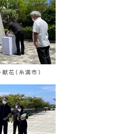
・献花（糸満市）