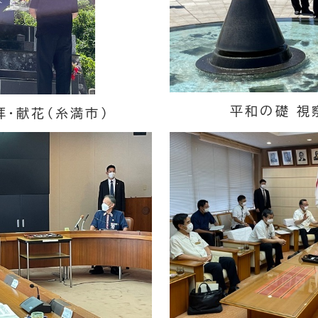
平和の礎 視
拝・献花（糸満市）