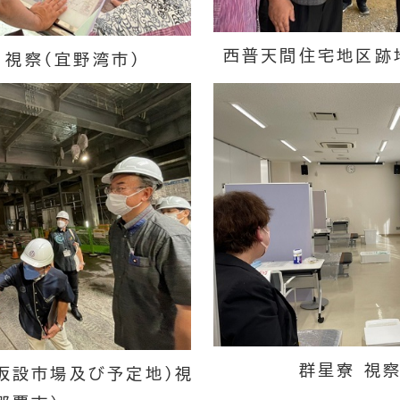
西普天間住宅地区跡地
 視察（宜野湾市）
群星寮 視察
仮設市場及び予定地）視