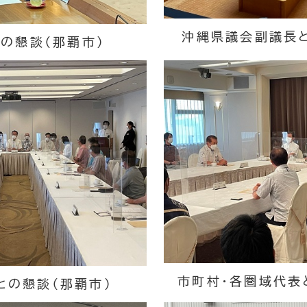
沖縄県議会副議長と
の懇談（那覇市）
市町村・各圏域代表
との懇談（那覇市）