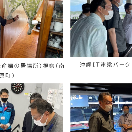
沖縄IT津梁パーク
妊産婦の居場所）視察（南
原町）