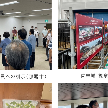
首里城 視察
員への訓示（那覇市）