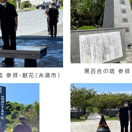
黒百合の塔 参拝
 参拝・献花（糸満市）