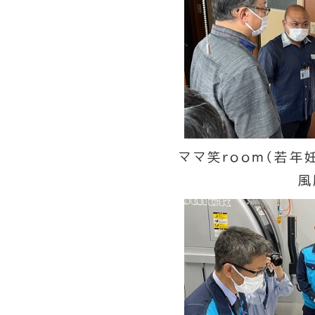
ママ笑room（若年
風