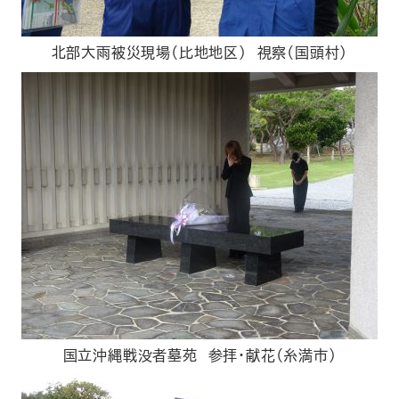
北部大雨被災現場（比地地区） 視察（国頭村）
国立沖縄戦没者墓苑 参拝・献花（糸満市）