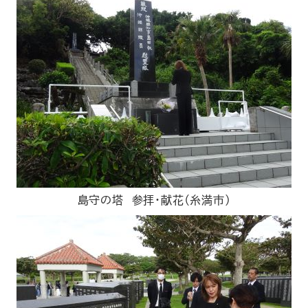
島守の塔 参拝・献花（糸満市）