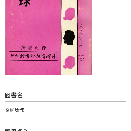
図書名
瞭解琉球