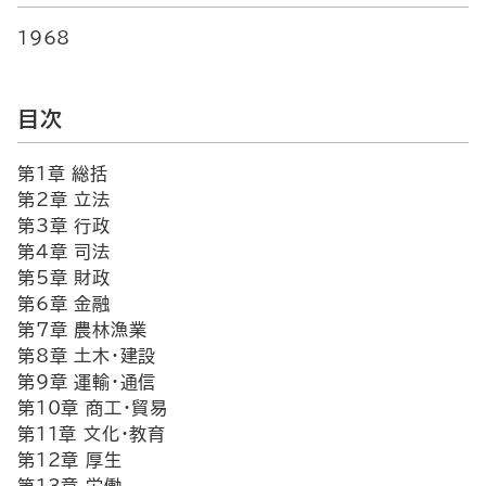
1968
目次
第1章 総括
第2章 立法
第3章 行政
第4章 司法
第5章 財政
第6章 金融
第7章 農林漁業
第8章 土木・建設
第9章 運輸・通信
第10章 商工・貿易
第11章 文化・教育
第12章 厚生