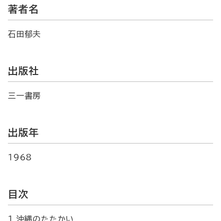
著者名
石田郁夫
出版社
三一書房
出版年
1968
目次
1 沖縄のたたかい